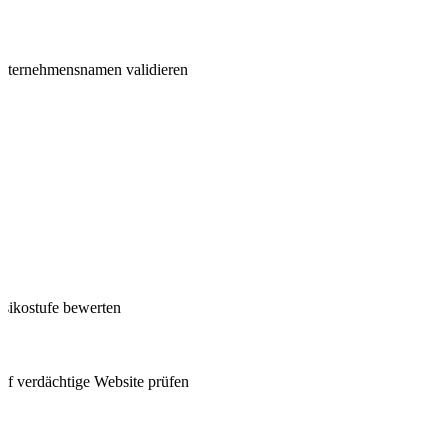
Unternehmensnamen validieren
isikostufe bewerten
uf verdächtige Website prüfen