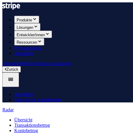
Produkte
Lösungen
Entwickler/innen
Ressourcen
Preisgestaltung
Anmelden
Jetzt starten
Sales-Team kontaktieren
Zurück
Anmelden
Sales-Team kontaktieren
Radar
Übersicht
Transaktionsbetrug
Kontobetrug