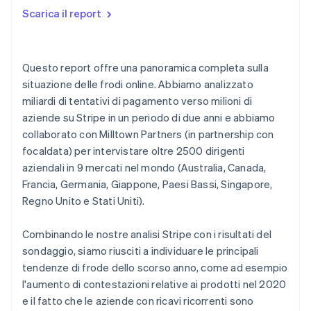
Scarica il report
3. Società emittenti e aziende collaboreranno più
Ulteriori suggerimenti per la prevenzione delle frodi
strettamente per semplificare le contestazioni e
ridurre i falsi rifiuti
Questo report offre una panoramica completa sulla
4. Le preferenze di pagamento dei consumatori
situazione delle frodi online. Abbiamo analizzato
continueranno a variare, modificando il panorama
delle frodi
miliardi di tentativi di pagamento verso milioni di
aziende su Stripe in un periodo di due anni e abbiamo
collaborato con Milltown Partners (in partnership con
focaldata) per intervistare oltre 2500 dirigenti
aziendali in 9 mercati nel mondo (Australia, Canada,
Francia, Germania, Giappone, Paesi Bassi, Singapore,
Regno Unito e Stati Uniti).
Combinando le nostre analisi Stripe con i risultati del
sondaggio, siamo riusciti a individuare le principali
tendenze di frode dello scorso anno, come ad esempio
l'aumento di contestazioni relative ai prodotti nel 2020
e il fatto che le aziende con ricavi ricorrenti sono