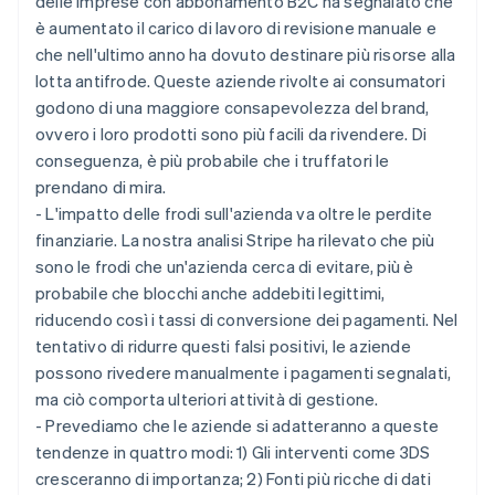
delle imprese con abbonamento B2C ha segnalato che
è aumentato il carico di lavoro di revisione manuale e
che nell'ultimo anno ha dovuto destinare più risorse alla
lotta antifrode. Queste aziende rivolte ai consumatori
godono di una maggiore consapevolezza del brand,
ovvero i loro prodotti sono più facili da rivendere. Di
conseguenza, è più probabile che i truffatori le
prendano di mira.
- L'impatto delle frodi sull'azienda va oltre le perdite
finanziarie. La nostra analisi Stripe ha rilevato che più
sono le frodi che un'azienda cerca di evitare, più è
probabile che blocchi anche addebiti legittimi,
riducendo così i tassi di conversione dei pagamenti. Nel
tentativo di ridurre questi falsi positivi, le aziende
possono rivedere manualmente i pagamenti segnalati,
ma ciò comporta ulteriori attività di gestione.
- Prevediamo che le aziende si adatteranno a queste
tendenze in quattro modi: 1) Gli interventi come 3DS
cresceranno di importanza; 2) Fonti più ricche di dati