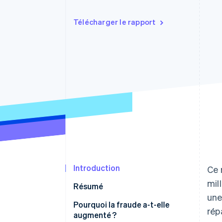
Authorization Boost
Acceptation optimisée
Link
Télécharger le rapport
Paiements accélérés
Financial Connections
Comptes financiers associés
Introduction
Ce 
mil
Résumé
une
Pourquoi la fraude a-t-elle
rép
augmenté ?