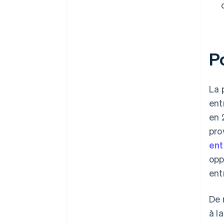
P
La 
ent
en 
pro
ent
opp
ent
De 
à l