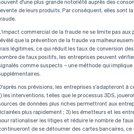
souvent d'une plus grande notoriété auprès des consomm
revente de leurs produits. Par conséquent, elles sont la 
fraude.
L'impact commercial de la fraude ne se limite pas aux p
révélé que la prévention de la fraude va malheureusem
frais légitimes, ce qui réduit les taux de conversion des
nombre de faux positifs, les entreprises peuvent vérif
signalés comme suspects – une méthode qui implique de
supplémentaires.
D'après nos prévisions, les entreprises s'adapteront à
1) les interventions, telles que le processus 3DS, jouero
sources de données plus riches permettront aux entrep
éclairées plus rapidement ; 3) les émetteurs et les ent
pour rationaliser les litiges et réduire le nombre de fau
continueront de se détourner des cartes bancaires, ce q