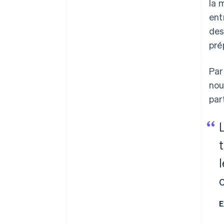
la 
ent
des
pré
Par
nou
par
t
E