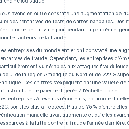
la chaîne logistique.
Nous avons en outre constaté une augmentation de 40
subi des tentatives de tests de cartes bancaires. Des m
d'e-commerce ont vu le jour pendant la pandémie, gén
pour les acteurs de la fraude.
Les entreprises du monde entier ont constaté une au
tentatives de fraude. Cependant, les entreprises d'Am
particulièrement vulnérables aux attaques frauduleuse
à celui de la région Amérique du Nord et de 222 % supéri
Pacifique. Ces chiffres s'expliquent par une variété de 
infrastructure de paiement gérée à l'échelle locale.
Les entreprises à revenus récurrents, notamment cell
B2C, sont les plus affectées. Plus de 75 % d'entre elles
vérification manuelle avait augmenté et qu'elles avai
ressources à la lutte contre la fraude l'année dernière.