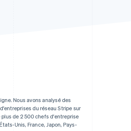
Stripe Sessions 2026
Découvrez comment
Stripe construit
l’infrastructure
économique de l’IA.
Regarder la vidéo
 ligne. Nous avons analysé des
d'entreprises du réseau Stripe sur
plus de 2 500 chefs d'entreprise
États-Unis, France, Japon, Pays-