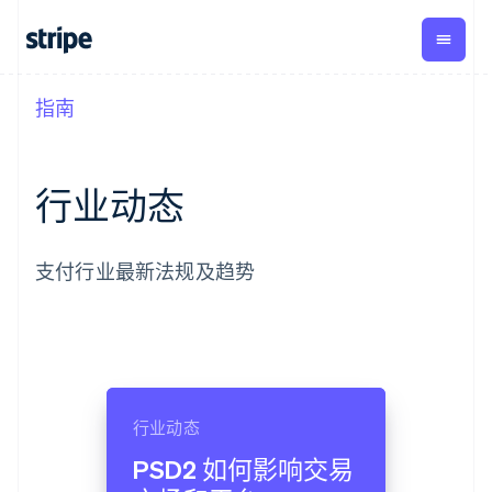
指南
按企业阶段
文档
学习
支付
营收
资金管
平台
理
易市
大型企业
Stripe 文档
博客
Payments
Billing
初创企业
API 参考文档
客户案例
在线支付
经常性收入
行业动态
Global
Conn
库与 SDK
指南
Payment links
Metronome
Payouts
Stripe Apps
按用量计费
平台
无代码支付
Subscriptions
向第三
按应用场景
支付行业最新法规及趋势
Checkout
方打款
支持
预构建支付界
订阅管理
指南
智能体商务
面
Invoicing
加密货币
获取支持
一次性或定期
Elements
电子商务
接受线上付款
托管支持方案
灵活的 UI 组件
账单
嵌入式金融
实施预置结账流程
专业服务
Payment
Tax
财务自动化
构建平台或交易市场
methods
销售税和增值
全球化企业
管理订阅
接入 125+ 种支
税自动化
行业动态
应用内支付
提供按用量计费
付方式
Revenue
交易市场
发行稳定币支持的支付卡
Authorization
Recognition
公司
PSD2 如何影响交易
资金管理
通过智能体配置和管理服
Boost
会计自动化
平台
务