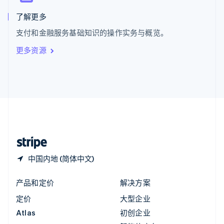
匈牙利
English
了解更多
意大利
支付和金融服务基础知识的操作实务与概览。
Italiano
English
印度
更多资源
English
英国
English
直布罗陀
English
中国内地
简体中文
English
中国香港特别行政区
English
简体中文
中国内地 (简体中文)
产品和定价
解决方案
定价
大型企业
Atlas
初创企业