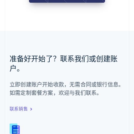
日本
日本語
English
瑞典
Svenska
English
瑞士
Deutsch
Français
Italiano
English
塞浦路斯
English
斯洛伐克
准备好开始了？联系我们或创建账
English
斯洛文尼亚
户。
English
Italiano
泰国
ไทย
English
立即创建账户开始收款，无需合同或银行信息。
希腊
如需定制套餐方案，欢迎与我们联系。
English
西班牙
Español
English
联系销售
新加坡
English
简体中文
新西兰
English