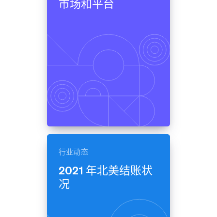
市场和平台
支付成功率优
Stripe Sigma
产品路线图
SaaS
化
自定义报告
Sessions 年度大会
Link
Data Pipeline
招聘
加速结账
数据同步
资讯中心
资源
Stripe Press
按行业
应用集成
AI 企业
代码示例
更多
创作者经济
开发者博客
联系
Product roadmap
游戏
API 状态
了解未来规划
酒店、旅游与休闲
联系销售
保险
Radar
成为合作伙伴
媒体与娱乐
欺诈防范
非营利组织
Atlas
专业服务
初创企业注册
公共部门
零售
Climate
行业动态
碳移除
2021 年北美结账状
生态系统
况
合作伙伴
Stripe App Marketplace
Stripe Sessions 2026