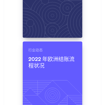
保加利亚
English
比利时
Nederlands
Français
Deutsch
English
波兰
English
丹麦
English
德国
Deutsch
English
法国
行业动态
Français
English
2022 年欧洲结账流
芬兰
程状况
English
Svenska
荷兰
Nederlands
English
加拿大
English
Français
捷克
English
克罗地亚
English
Italiano