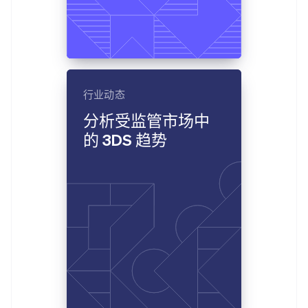
拉脱维亚
English
立陶宛
English
列支敦士登
Deutsch
English
卢森堡
行业动态
Français
Deutsch
English
罗马尼亚
分析受监管市场中
English
的 3DS 趋势
马尔他
English
马来西亚
English
简体中文
美国
English
Español
简体中文
墨西哥
Español
English
挪威
English
葡萄牙
Português
English