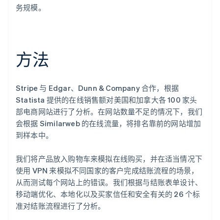
巴西
务规模。
Português
English
保加利亚
English
比利时
方法
Nederlands
Français
Deutsch
English
波兰
English
丹麦
Stripe 与 Edgar、Dunn & Company 合作，根据
English
Statista 提供的在线销售额对美国和加拿大各 100 家头
德国
部电商网站进行了分析。在网站数量不足的情况下，我们
Deutsch
English
会根据 Similarweb 的在线流量，将排名靠前的网站增加
法国
Français
English
到样本中。
芬兰
English
Svenska
我们将产品放入购物车来模拟在线购买，并在适当情况下
荷兰
使用 VPN 来模拟不同国家的客户完成结账流程的场景，
Nederlands
English
从而测试每个网站上的错误。我们根据与结账表单设计、
加拿大
移动端优化、本地化以及买家信任和安全有关的 26 个标
English
Français
准对结账流程进行了分析。
捷克
English