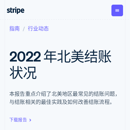
指南
行业动态
按企业阶段
文档
学习
支付
营收
资金管
平台
理
易市
大型企业
Stripe 文档
博客
Payments
Billing
初创企业
API 参考文档
客户案例
2022 年北美结账
在线支付
经常性收入
Global
Conn
库与 SDK
指南
Payment links
Metronome
Payouts
Stripe Apps
按用量计费
平台
状况
无代码支付
Subscriptions
向第三
按应用场景
Checkout
方打款
支持
预构建支付界
订阅管理
指南
智能体商务
面
Invoicing
加密货币
获取支持
一次性或定期
Elements
电子商务
接受线上付款
托管支持方案
本报告重点介绍了北美地区最常见的结账问题，
灵活的 UI 组件
账单
嵌入式金融
实施预置结账流程
专业服务
Payment
Tax
与结账相关的最佳实践及如何改善结账流程。
财务自动化
构建平台或交易市场
methods
销售税和增值
全球化企业
管理订阅
接入 125+ 种支
税自动化
应用内支付
提供按用量计费
付方式
Revenue
交易市场
发行稳定币支持的支付卡
下载报告
Authorization
Recognition
公司
资金管理
通过智能体配置和管理服
Boost
会计自动化
平台
务