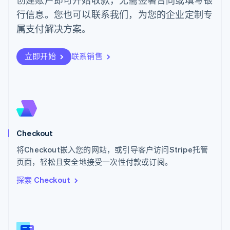
葡萄牙
行信息。您也可以联系我们，为您的企业定制专
Português
English
日本
属支付解决方案。
日本語
English
瑞典
立即开始
联系销售
Svenska
English
瑞士
Deutsch
Français
Italiano
English
塞浦路斯
English
斯洛伐克
English
斯洛文尼亚
Checkout
English
Italiano
将Checkout嵌入您的网站，或引导客户访问Stripe托管
泰国
ไทย
English
页面，轻松且安全地接受一次性付款或订阅。
希腊
探索 Checkout
English
西班牙
Español
English
新加坡
English
简体中文