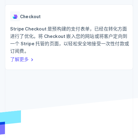
支付成功率优
Stripe Sigma
产品路线图
SaaS
化
自定义报告
Sessions 年度大会
Link
Data Pipeline
招聘
Checkout
加速结账
数据同步
资讯中心
资源
Stripe Press
Stripe Checkout 是预构建的支付表单，已经在转化方面
按行业
进行了优化。将 Checkout 嵌入您的网站或将客户定向到
应用集成
AI 企业
代码示例
一个 Stripe 托管的页面，以轻松安全地接受一次性付款或
更多
创作者经济
开发者博客
联系
Product roadmap
订阅费。
游戏
API 状态
了解未来规划
了解更多
酒店、旅游与休闲
联系销售
保险
Radar
成为合作伙伴
媒体与娱乐
欺诈防范
非营利组织
Atlas
专业服务
初创企业注册
公共部门
零售
Climate
碳移除
生态系统
合作伙伴
Stripe App Marketplace
Stripe Sessions 2026