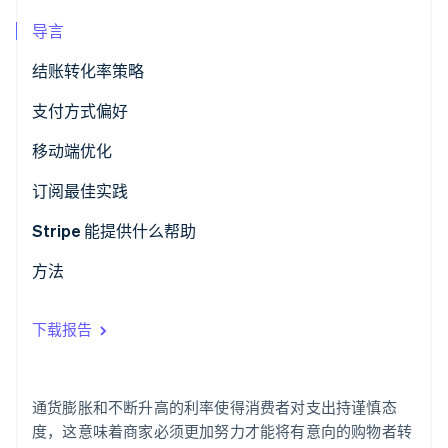
了解 Stripe 如何为 AI 构建经济基础设施。
导言
立即观看
结账转化率策略
最常见的结账形式错误和错失的机会
支付方式偏好
移动端优化
最长犯的移动端优化错误
订阅最佳实践
改善全球订阅体验的最佳机会
Stripe 能提供什么帮助
提供无缝结账体验
方法
支持全球扩张和本地化体验
下载报告
对移动端和一体化商务进行优化
快速启动订阅并将一次性购买转化为经常性收入
通货膨胀和不断升高的利率使得消费者对支出持谨慎态
度，这意味着商家必须更加努力才能将有意向的购物者转