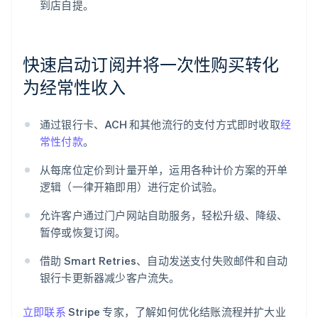
到店自提。
快速启动订阅并将一次性购买转化
为经常性收入
通过银行卡、ACH 和其他流行的支付方式即时收取
经
常性付款
。
从每席位定价到计量开单，运用各种计价方案的开单
阿联酋
逻辑（一律开箱即用）进行定价试验。
English
爱尔兰
允许客户通过门户网站自助服务，轻松升级、降级、
English
暂停或恢复订阅。
爱沙尼亚
English
借助 Smart Retries、自动发送支付失败邮件和自动
奥地利
银行卡更新器减少客户流失。
Deutsch
English
澳大利亚
立即联系
Stripe 专家，了解如何优化结账流程并扩大业
English