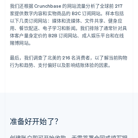
克罗地亚
我们还根据 Crunchbase 的网站流量分析了全球前 217
English
Italiano
家提供数字内容和实物商品的 B2C 订阅网站。样本包括
拉脱维亚
以下几类订阅网站：媒体和流媒体、文件共享、健身应
English
用、餐饮配送、电子学习和新闻。我们排除了通常针对具
立陶宛
English
体客户量身定价的 B2B 订阅网站、成人娱乐平台和在线
列支敦士登
赌博网站。
Deutsch
English
卢森堡
最后，我们调查了北美的 216 名消费者，以了解当前购物
Français
Deutsch
English
行为和趋势、支付偏好以及影响结账体验的因素。
罗马尼亚
English
马尔他
English
马来西亚
English
简体中文
美国
English
Español
简体中文
墨西哥
准备好开始了？
Español
English
挪威
English
创建账户即可开始收款，无需签署合同或填写银