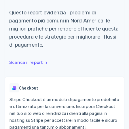
utente
Automazione
Gestione del denaro
Gestire gli
flessibile
Metodi di
della contabilità
Roadmap del prodotto
Piattaforme
abbonamenti
Questo report evidenzia i problemi di
pagamento
Stripe Sigma
Conferenza annuale
SaaS
Offrire addebiti in base
Accesso a
Report
Sessions
pagamento più comuni in Nord America, le
all'utilizzo
oltre 125
personalizzati
Lavora con noi
Emettere carte
migliori pratiche per rendere efficiente questa
Terminal
Data Pipeline
Sala stampa
garantite da stablecoin
Pagamenti di
Sincronizzazione
Stripe Press
procedura e le strategie per migliorare i flussi
Per settore
persona
dei dati
Esegui il provisioning e
di pagamento.
Authorization
gestisci i servizi con gli
Boost
Aziende di IA
agenti
Accettazione
Creator economy
Recapiti
ottimizzata
Gaming
Scarica il report
Link
Ospitalità, viaggi e
Contattaci
Pagamento
tempo libero
Diventa nostro partner
Risorse
Assicurazione
accelerato
Media e
Financial
intrattenimento
Integrazioni app
Connections
Checkout
Organizzazioni non
Esempi di codice
Conti finanziari
profit
Blog per sviluppatori
collegati
Stripe Checkout è un modulo di pagamento predefinito
Servizi professionali
Stato dell'API
e ottimizzato per la conversione. Incorpora Checkout
Pubblica
amministrazione
nel tuo sito web o reindirizza i clienti alla pagina in
Commercio al dettaglio
hosting su Stripe per accettare in modo facile e sicuro
Altro
pagamenti una tantum o abbonamenti.
Product roadmap