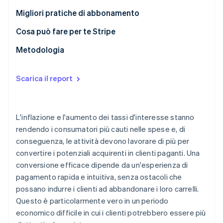
I principali errori di ottimizzazione per i dispositivi
Migliori pratiche di abbonamento
mobili
Le principali opportunità per migliorare l’esperienza
Cosa può fare per te Stripe
di abbonamento
Offrire un’esperienza di pagamento fluida
Metodologia
Costruire per l’espansione globale e per esperienze
localizzate
Scarica il report
Ottimizzare le funzionalità per il commercio mobile
e unificato
L'inflazione e l'aumento dei tassi d'interesse stanno
Lanciare rapidamente gli abbonamenti e
rendendo i consumatori più cauti nelle spese e, di
trasformare gli acquisti una tantum in ricavi
conseguenza, le attività devono lavorare di più per
ricorrenti
convertire i potenziali acquirenti in clienti paganti. Una
conversione efficace dipende da un'esperienza di
pagamento rapida e intuitiva, senza ostacoli che
possano indurre i clienti ad abbandonare i loro carrelli.
Questo è particolarmente vero in un periodo
economico difficile in cui i clienti potrebbero essere più