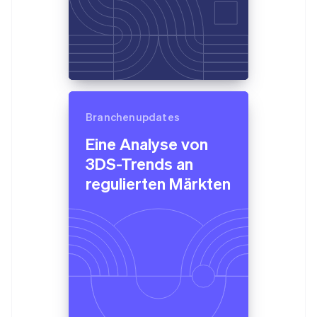
Italien
Italiano
English
Japan
日本語
English
Kanada
English
Français
Kroatien
English
Italiano
Lettland
Branchenupdates
English
Eine Analyse von
Liechtenstein
Deutsch
English
3DS-Trends an
Litauen
regulierten Märkten
English
Luxemburg
Français
Deutsch
English
Malaysia
English
简体中文
Malta
English
Mexiko
Español
English