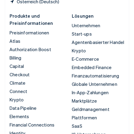
Österreich (Deutsch)
Produkte und
Lösungen
Preisinformationen
Unternehmen
Preisinformationen
Start-ups
Atlas
Agentenbasierter Handel
Authorization Boost
Krypto
Billing
E-Commerce
Capital
Embedded Finance
Checkout
Finanzautomatisierung
Climate
Globale Unternehmen
Connect
In-App-Zahlungen
Krypto
Marktplätze
Data Pipeline
Geldmanagement
Elements
Plattformen
Financial Connections
SaaS
Identity