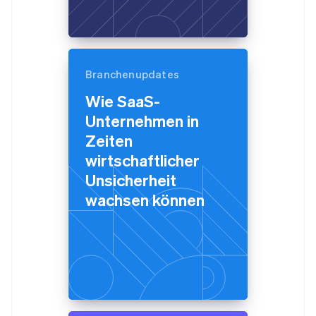
Branchenupdates
Wie SaaS-
Unternehmen in
Zeiten
wirtschaftlicher
Unsicherheit
wachsen können