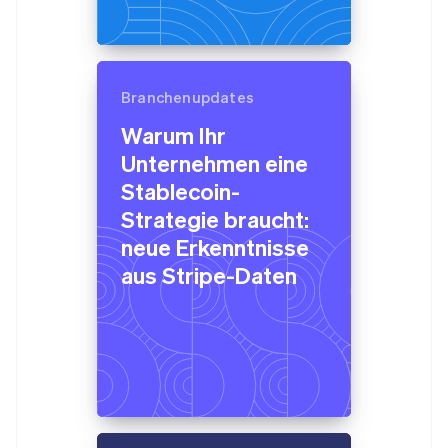
Branchenupdates
Warum Ihr
Unternehmen eine
Stablecoin-
Strategie braucht:
neue Erkenntnisse
aus Stripe-Daten