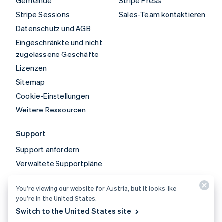
Gemeinde
Stripe Press
Stripe Sessions
Sales-Team kontaktieren
Datenschutz und AGB
Eingeschränkte und nicht
zugelassene Geschäfte
Lizenzen
Sitemap
Cookie-Einstellungen
Weitere Ressourcen
Support
Support anfordern
Verwaltete Supportpläne
You’re viewing our website for Austria, but it looks like
© 2026 Stripe, LLC
you’re in the United States.
Switch to the United States site