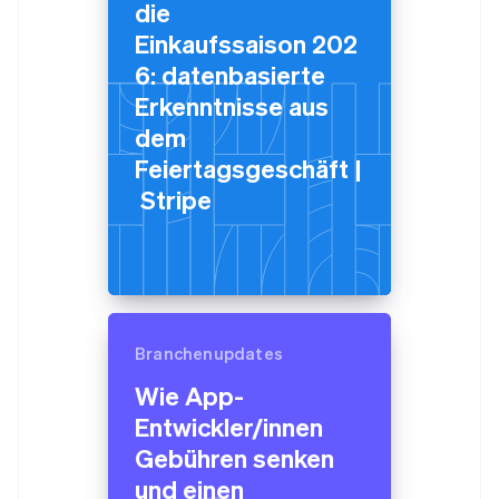
die
Einkaufssaison 202
6: datenbasierte
Erkenntnisse aus
dem
Feiertagsgeschäft |
Stripe
Branchenupdates
Australien
Wie App-
English
Belgien
Entwickler/innen
Nederlands
Français
Deutsch
English
Gebühren senken
Brasilien
Português
English
und einen