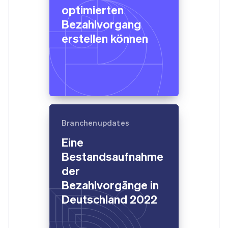
Bulgarien
optimierten
English
Dänemark
Bezahlvorgang
English
erstellen können
Deutschland
Deutsch
English
Estland
English
Festlandchina
简体中文
English
Finnland
English
Svenska
Branchenupdates
Frankreich
Français
English
Eine
Gibraltar
Bestandsaufnahme
English
Griechenland
der
English
Bezahlvorgänge in
Indien
Deutschland 2022
English
Irland
English