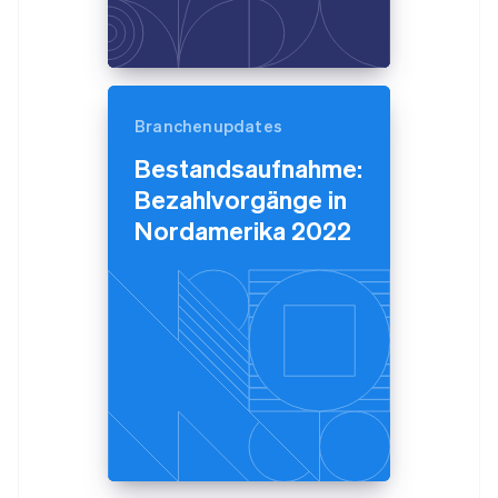
Branchenupdates
Bestandsaufnahme:
Bezahlvorgänge in
Nordamerika 2022