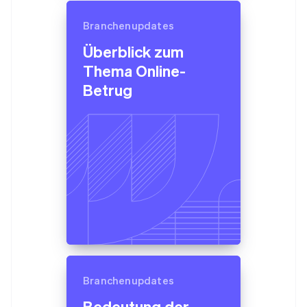
Branchenupdates
Überblick zum
Thema Online-
Betrug
Branchenupdates
Bedeutung der