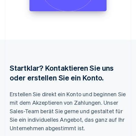
Neuseeland
English
Niederlande
Nederlands
English
Norwegen
English
Österreich
Deutsch
English
Polen
English
Portugal
Startklar? Kontaktieren Sie uns
Português
English
Rumänien
oder erstellen Sie ein Konto.
English
Schweden
Svenska
English
Erstellen Sie direkt ein Konto und beginnen Sie
Schweiz
mit dem Akzeptieren von Zahlungen. Unser
Deutsch
Français
Italiano
English
Singapur
Sales-Team berät Sie gerne und gestaltet für
English
简体中文
Sie ein individuelles Angebot, das ganz auf Ihr
Slowakei
Unternehmen abgestimmt ist.
English