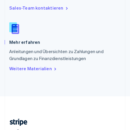
Slowenien
English
Italiano
Sales-Team kontaktieren
Sonderverwaltungsregion Hongkong,
China
English
简体中文
Spanien
Español
English
Mehr erfahren
Thailand
ไทย
English
Anleitungen und Übersichten zu Zahlungen und
Tschechische Republik
Grundlagen zu Finanzdienstleistungen
English
Ungarn
Weitere Materialien
English
Vereinigte Arabische Emirate
English
Vereinigte Staaten
English
Español
简体中文
Vereinigtes Königreich
English
Zypern
English