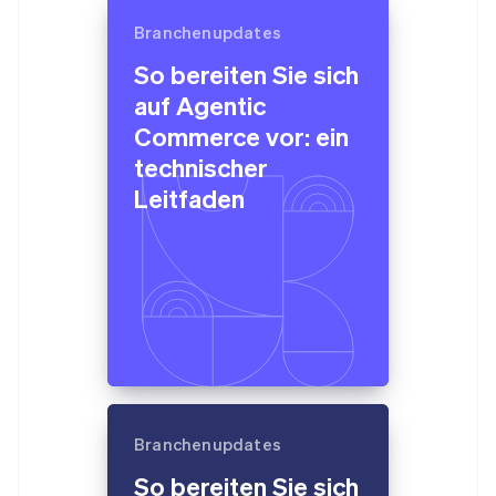
Branchenupdates
So bereiten Sie sich
auf Agentic
Commerce vor: ein
technischer
Leitfaden
Branchenupdates
So bereiten Sie sich