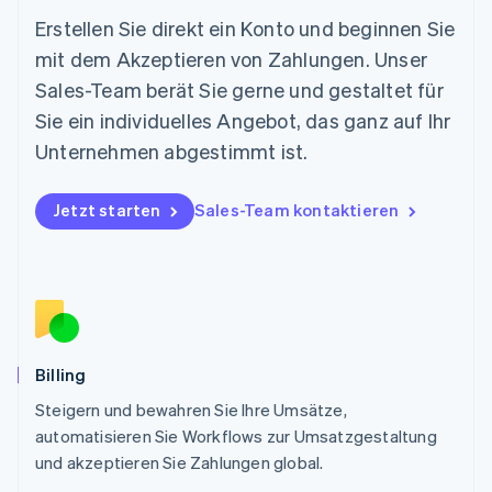
Neuseeland
Erstellen Sie direkt ein Konto und beginnen Sie
English
mit dem Akzeptieren von Zahlungen. Unser
Niederlande
Nederlands
English
Sales-Team berät Sie gerne und gestaltet für
Norwegen
Sie ein individuelles Angebot, das ganz auf Ihr
English
Österreich
Unternehmen abgestimmt ist.
Deutsch
English
Polen
Jetzt starten
Sales-Team kontaktieren
English
Portugal
Português
English
Rumänien
English
Schweden
Svenska
English
Schweiz
Billing
Deutsch
Français
Italiano
English
Steigern und bewahren Sie Ihre Umsätze,
Singapur
English
简体中文
automatisieren Sie Workflows zur Umsatzgestaltung
Slowakei
und akzeptieren Sie Zahlungen global.
English