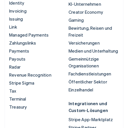
Identity
KI-Unternehmen
Invoicing
Creator Economy
Issuing
Gaming
Link
Bewirtung, Reisen und
Managed Payments
Freizeit
Zahlungslinks
Versicherungen
Payments
Medien und Unterhaltung
Payouts
Gemeinnützige
Organisationen
Radar
Fachdienstleistungen
Revenue Recognition
Öffentlicher Sektor
Stripe Sigma
Einzelhandel
Tax
Terminal
Integrationen und
Treasury
Custom-Lösungen
Stripe App-Marktplatz
Stripe Partner