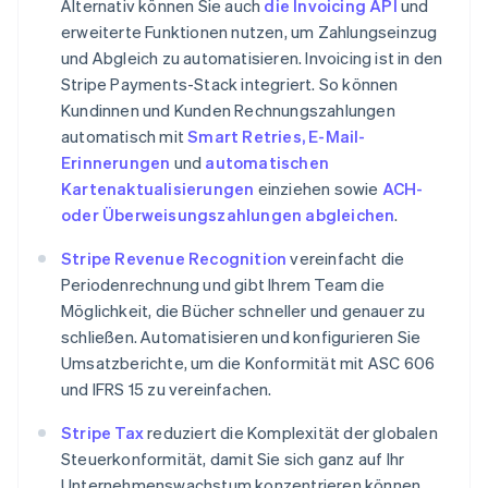
Alternativ können Sie auch
die Invoicing API
und
Bulgarien
erweiterte Funktionen nutzen, um Zahlungseinzug
English
und Abgleich zu automatisieren. Invoicing ist in den
Dänemark
English
Stripe Payments-Stack integriert. So können
Deutschland
Kundinnen und Kunden Rechnungszahlungen
Deutsch
English
automatisch mit
Smart Retries, E-Mail-
Estland
Erinnerungen
und
automatischen
English
Kartenaktualisierungen
einziehen sowie
ACH-
Festlandchina
简体中文
English
oder Überweisungszahlungen abgleichen
.
Finnland
English
Svenska
Stripe Revenue Recognition
vereinfacht die
Frankreich
Periodenrechnung und gibt Ihrem Team die
Français
English
Möglichkeit, die Bücher schneller und genauer zu
Gibraltar
schließen. Automatisieren und konfigurieren Sie
English
Umsatzberichte, um die Konformität mit ASC 606
Griechenland
English
und IFRS 15 zu vereinfachen.
Indien
Stripe Tax
reduziert die Komplexität der globalen
English
Steuerkonformität, damit Sie sich ganz auf Ihr
Irland
English
Unternehmenswachstum konzentrieren können.