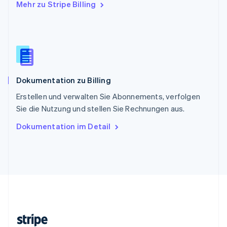
Mehr zu Stripe Billing
Slowenien
English
Italiano
Sonderverwaltungsregion Hongkong,
China
English
简体中文
Spanien
Español
English
Dokumentation zu Billing
Thailand
ไทย
English
Erstellen und verwalten Sie Abonnements, verfolgen
Tschechische Republik
Sie die Nutzung und stellen Sie Rechnungen aus.
English
Ungarn
Dokumentation im Detail
English
Vereinigte Arabische Emirate
English
Vereinigte Staaten
English
Español
简体中文
Vereinigtes Königreich
English
Zypern
English