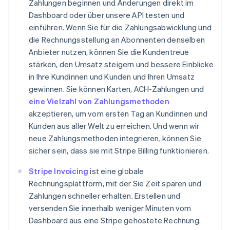
Zahlungen beginnen und Änderungen direkt im
Dashboard oder über unsere API testen und
einführen. Wenn Sie für die Zahlungsabwicklung und
die Rechnungsstellung an Abonnenten denselben
Anbieter nutzen, können Sie die Kundentreue
stärken, den Umsatz steigern und bessere Einblicke
in Ihre Kundinnen und Kunden und Ihren Umsatz
gewinnen. Sie können Karten, ACH-Zahlungen und
eine Vielzahl von Zahlungsmethoden
akzeptieren, um vom ersten Tag an Kundinnen und
Kunden aus aller Welt zu erreichen. Und wenn wir
neue Zahlungsmethoden integrieren, können Sie
sicher sein, dass sie mit Stripe Billing funktionieren.
Stripe Invoicing
ist eine globale
Australien
Rechnungsplattform, mit der Sie Zeit sparen und
English
Zahlungen schneller erhalten. Erstellen und
Belgien
Nederlands
Français
Deutsch
English
versenden Sie innerhalb weniger Minuten vom
Brasilien
Dashboard aus eine Stripe gehostete Rechnung.
Português
English