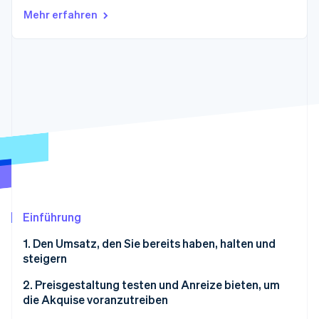
Betrugsprävention
Ecosystem
Mehr erfahren
Atlas
Start-up-Gründung
Partner
Stripe App-Marktplatz
Climate
CO₂-Entnahme
Identity
Online-Identitätsprüfung
Stripe-Sessions 2026
Erfahren Sie, wie Stripe Lösungen für die Wirts
Einführung
Jetzt ansehen
1. Den Umsatz, den Sie bereits haben, halten und
steigern
2. Preisgestaltung testen und Anreize bieten, um
die Akquise voranzutreiben