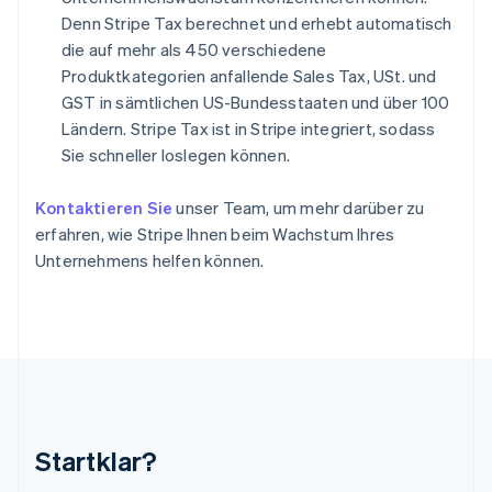
Italien
Denn Stripe Tax berechnet und erhebt automatisch
Italiano
English
die auf mehr als 450 verschiedene
Japan
Produktkategorien anfallende Sales Tax, USt. und
日本語
English
GST in sämtlichen US-Bundesstaaten und über 100
Kanada
English
Français
Ländern. Stripe Tax ist in Stripe integriert, sodass
Kroatien
Sie schneller loslegen können.
English
Italiano
Lettland
Kontaktieren Sie
unser Team, um mehr darüber zu
English
erfahren, wie Stripe Ihnen beim Wachstum Ihres
Liechtenstein
Deutsch
English
Unternehmens helfen können.
Litauen
English
Luxemburg
Français
Deutsch
English
Malaysia
English
简体中文
Malta
English
Startklar?
Mexiko
Español
English