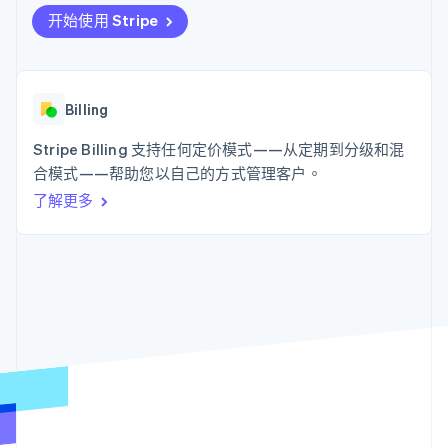
接入 125+ 种支
Stripe Sigma
产品路线图
SaaS
开始使用 Stripe
付方式
自定义报告
Sessions 年度大会
Authorization
Data Pipeline
招聘
Boost
数据同步
资讯中心
支付成功率优
资源
Stripe Press
化
按行业
Billing
Link
应用集成
加速结账
AI 企业
代码示例
Stripe Billing 支持任何定价模式——从定期到分级和混
创作者经济
开发者博客
联系
合模式——帮助您以自己的方式管理客户。
游戏
API 状态
酒店、旅游与休闲
联系销售
了解更多
保险
成为合作伙伴
更多
媒体与娱乐
Product roadmap
非营利组织
了解未来规划
专业服务
公共部门
Radar
零售
欺诈防范
Atlas
初创企业注册
生态系统
Climate
碳移除
合作伙伴
Stripe App Marketplace