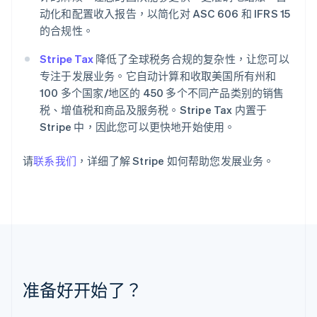
克罗地亚
动化和配置收入报告，以简化对 ASC 606 和 IFRS 15
English
Italiano
的合规性。
拉脱维亚
English
Stripe Tax
降低了全球税务合规的复杂性，让您可以
立陶宛
English
专注于发展业务。它自动计算和收取美国所有州和
列支敦士登
100 多个国家/地区的 450 多个不同产品类别的销售
Deutsch
English
税、增值税和商品及服务税。Stripe Tax 内置于
卢森堡
Stripe 中，因此您可以更快地开始使用。
Français
Deutsch
English
罗马尼亚
English
请
联系我们
，详细了解 Stripe 如何帮助您发展业务。
马尔他
English
马来西亚
English
简体中文
美国
English
Español
简体中文
墨西哥
Español
English
准备好开始了？
挪威
English