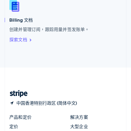
新西兰
English
匈牙利
English
Billing 文档
意大利
创建并管理订阅，跟踪用量并签发账单。
Italiano
English
印度
探索文档
English
英国
English
直布罗陀
English
中国内地
简体中文
English
中国香港特别行政区
English
简体中文
中国香港特别行政区 (简体中文)
产品和定价
解决方案
定价
大型企业