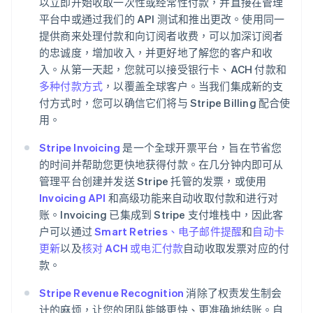
以立即开始收取一次性或经常性付款，并直接在管理
巴西
Português
English
平台中或通过我们的 API 测试和推出更改。使用同一
保加利亚
提供商来处理付款和向订阅者收费，可以加深订阅者
English
的忠诚度，增加收入，并更好地了解您的客户和收
比利时
入。从第一天起，您就可以接受银行卡、ACH 付款和
Nederlands
Français
Deutsch
English
多种付款方式
，以覆盖全球客户。当我们集成新的支
波兰
English
付方式时，您可以确信它们将与 Stripe Billing 配合使
丹麦
用。
English
德国
Stripe Invoicing
是一个全球开票平台，旨在节省您
Deutsch
English
的时间并帮助您更快地获得付款。在几分钟内即可从
法国
管理平台创建并发送 Stripe 托管的发票，或使用
Français
English
Invoicing API
和高级功能来自动收取付款和进行对
芬兰
账。Invoicing 已集成到 Stripe 支付堆栈中，因此客
English
Svenska
户可以通过
Smart Retries、电子邮件提醒
和
自动卡
荷兰
Nederlands
English
更新
以及
核对 ACH 或电汇付款
自动收取发票对应的付
加拿大
款。
English
Français
捷克
Stripe Revenue Recognition
消除了权责发生制会
English
计的麻烦，让您的团队能够更快、更准确地结账。自