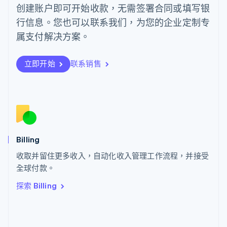
葡萄牙
创建账户即可开始收款，无需签署合同或填写银
Português
English
行信息。您也可以联系我们，为您的企业定制专
日本
日本語
English
属支付解决方案。
瑞典
Svenska
English
瑞士
立即开始
联系销售
Deutsch
Français
Italiano
English
塞浦路斯
English
斯洛伐克
English
斯洛文尼亚
English
Italiano
Billing
泰国
ไทย
English
收取并留住更多收入，自动化收入管理工作流程，并接受
希腊
全球付款。
English
探索 Billing
西班牙
Español
English
新加坡
English
简体中文