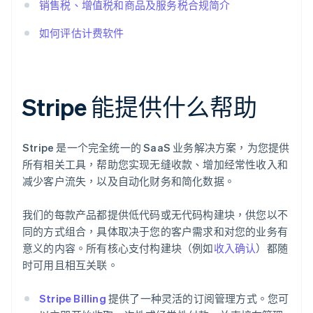
销售税、增值税和商品及服务税合规简介
如何评估计费软件
Stripe 能提供什么帮助
Stripe 是一个完全统一的 SaaS 业务解决方案，为您提供
所有相关工具，帮助您实现无缝收款、增加经常性收入和
阿联酋
减少客户流失，以及自动化财务和简化数据。
English
爱尔兰
我们的每款产品都提供低代码或无代码构建块，供您以不
English
同的方式组合，具体取决于您的客户需求和对您的业务有
爱沙尼亚
English
意义的内容。所有核心支付构建块（例如
收入确认
）都随
奥地利
时可用且相互关联。
Deutsch
English
澳大利亚
Stripe Billing
提供了一种灵活的订阅管理方式。您可
English