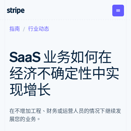
指南
行业动态
按企业阶段
文档
学习
支付
营收
资金管
平台
理
易市
大型企业
Stripe 文档
博客
Payments
Billing
初创企业
API 参考文档
客户案例
SaaS 业务如何在
在线支付
经常性收入
Global
Conn
库与 SDK
指南
Managed
Metronome
Payouts
Stripe Apps
Payments
按用量计费
平台
经济不确定性中实
备案商家解决
Subscriptions
向第三
按应用场景
方案
方打款
支持
订阅管理
Payment links
Crypto
指南
智能体商务
现增长
Invoicing
钱包、
加密货币
获取支持
无代码支付
一次性或定期
稳定币
电子商务
接受线上付款
托管支持方案
Checkout
账单
发行和
嵌入式金融
实施预置结账流程
专业服务
预构建支付界
Tax
发卡基
财务自动化
构建平台或交易市场
面
销售税和增值
础设施
全球化企业
管理订阅
在不增加工程、财务或运营人员的情况下继续发
Elements
税自动化
应用内支付
提供按用量计费
灵活的 UI 组件
Revenue
展您的业务。
交易市场
发行稳定币支持的支付卡
Payment
Recognition
公司
资金管理
通过智能体配置和管理服
methods
会计自动化
平台
务