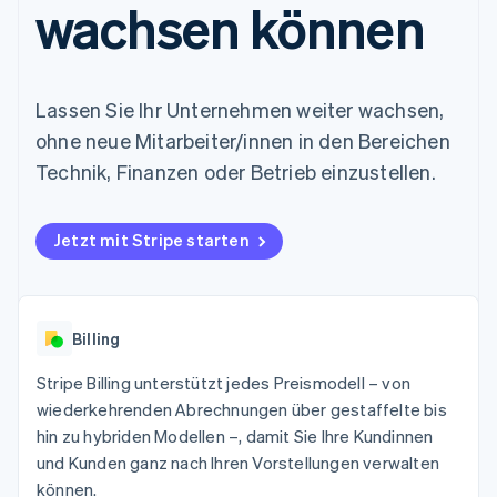
wachsen können
Data Pipeline
Geldmanagement
Marktplatz auf
Zugriff auf mehr als
Datensynchronisierung
Produkt-Roadmap
Plattformen
Grundlagen der
125
Stripe Sessions
SaaS
Abonnementverwaltung
Terminal
Karriere
Zahlungen vor Ort
Newsroom
So setzen Sie
Lassen Sie Ihr Unternehmen weiter wachsen,
Authorization
Stripe Press
nutzungsbasierte
Boost
Abrechnung um
ohne neue Mitarbeiter/innen in den Bereichen
Nach Branche
Optimierung der
Stablecoin-gestützte
Technik, Finanzen oder Betrieb einzustellen.
Autorisierungsraten
Karten ausgeben: So
Link
KI-Unternehmen
Kontakt
geht´s
Beschleunigter
Creator Economy
Bereitstellung und
Bezahlvorgang
Gaming
Verwaltung von
Jetzt mit Stripe starten
Sales-Team
Financial
Bewirtung, Reisen und
Diensten mit Agenten
kontaktieren
Connections
Freizeit
Partner werden
Verbundene
Versicherungen
Medien und
Finanzdaten
Unterhaltung
Billing
Ressourcen
Gemeinnützige
Organisationen
Stripe Billing unterstützt jedes Preismodell – von
Fachdienstleistungen
App-Integrationen
Mehr
wiederkehrenden Abrechnungen über gestaffelte bis
Öffentlicher Sektor
Code-Beispiele
Product roadmap
Einzelhandel
Entwickler-Blog
hin zu hybriden Modellen –, damit Sie Ihre Kundinnen
Ausblick
API-Status
und Kunden ganz nach Ihren Vorstellungen verwalten
Radar
können.