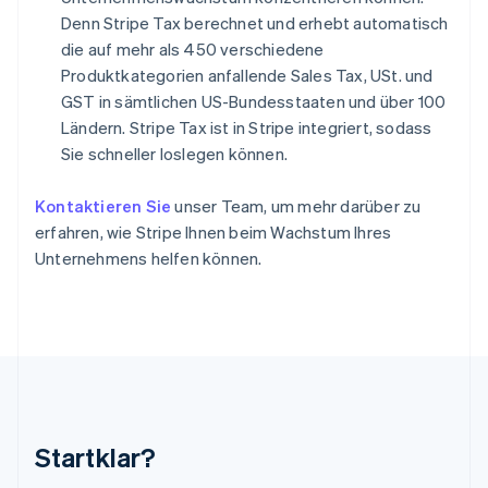
Italien
Denn Stripe Tax berechnet und erhebt automatisch
Italiano
English
die auf mehr als 450 verschiedene
Japan
Produktkategorien anfallende Sales Tax, USt. und
日本語
English
GST in sämtlichen US-Bundesstaaten und über 100
Kanada
English
Français
Ländern. Stripe Tax ist in Stripe integriert, sodass
Kroatien
Sie schneller loslegen können.
English
Italiano
Lettland
Kontaktieren Sie
unser Team, um mehr darüber zu
English
erfahren, wie Stripe Ihnen beim Wachstum Ihres
Liechtenstein
Deutsch
English
Unternehmens helfen können.
Litauen
English
Luxemburg
Français
Deutsch
English
Malaysia
English
简体中文
Malta
English
Startklar?
Mexiko
Español
English