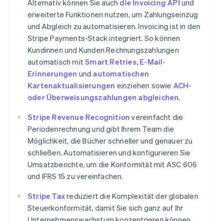
Alternativ können Sie auch
die Invoicing API
und
Bulgarien
erweiterte Funktionen nutzen, um Zahlungseinzug
English
und Abgleich zu automatisieren. Invoicing ist in den
Dänemark
English
Stripe Payments-Stack integriert. So können
Deutschland
Kundinnen und Kunden Rechnungszahlungen
Deutsch
English
automatisch mit
Smart Retries, E-Mail-
Estland
Erinnerungen
und
automatischen
English
Kartenaktualisierungen
einziehen sowie
ACH-
Festlandchina
简体中文
English
oder Überweisungszahlungen abgleichen
.
Finnland
English
Svenska
Stripe Revenue Recognition
vereinfacht die
Frankreich
Periodenrechnung und gibt Ihrem Team die
Français
English
Möglichkeit, die Bücher schneller und genauer zu
Gibraltar
schließen. Automatisieren und konfigurieren Sie
English
Umsatzberichte, um die Konformität mit ASC 606
Griechenland
English
und IFRS 15 zu vereinfachen.
Indien
Stripe Tax
reduziert die Komplexität der globalen
English
Steuerkonformität, damit Sie sich ganz auf Ihr
Irland
English
Unternehmenswachstum konzentrieren können.