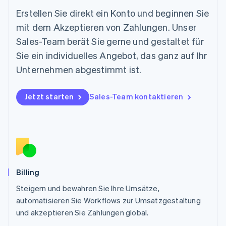
Neuseeland
Erstellen Sie direkt ein Konto und beginnen Sie
English
mit dem Akzeptieren von Zahlungen. Unser
Niederlande
Nederlands
English
Sales-Team berät Sie gerne und gestaltet für
Norwegen
Sie ein individuelles Angebot, das ganz auf Ihr
English
Österreich
Unternehmen abgestimmt ist.
Deutsch
English
Polen
Jetzt starten
Sales-Team kontaktieren
English
Portugal
Português
English
Rumänien
English
Schweden
Svenska
English
Schweiz
Billing
Deutsch
Français
Italiano
English
Steigern und bewahren Sie Ihre Umsätze,
Singapur
English
简体中文
automatisieren Sie Workflows zur Umsatzgestaltung
Slowakei
und akzeptieren Sie Zahlungen global.
English