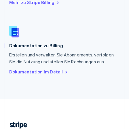
Mehr zu Stripe Billing
Slowenien
English
Italiano
Sonderverwaltungsregion Hongkong,
China
English
简体中文
Spanien
Español
English
Dokumentation zu Billing
Thailand
ไทย
English
Erstellen und verwalten Sie Abonnements, verfolgen
Tschechische Republik
Sie die Nutzung und stellen Sie Rechnungen aus.
English
Ungarn
Dokumentation im Detail
English
Vereinigte Arabische Emirate
English
Vereinigte Staaten
English
Español
简体中文
Vereinigtes Königreich
English
Zypern
English