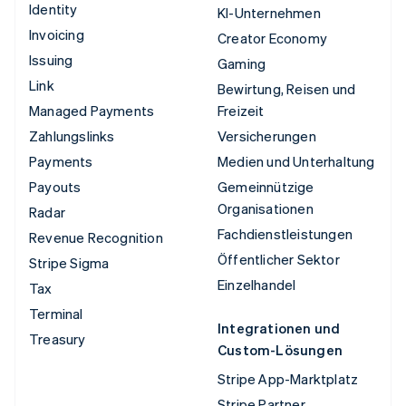
Identity
KI-Unternehmen
Invoicing
Creator Economy
Issuing
Gaming
Link
Bewirtung, Reisen und
Managed Payments
Freizeit
Zahlungslinks
Versicherungen
Payments
Medien und Unterhaltung
Payouts
Gemeinnützige
Organisationen
Radar
Fachdienstleistungen
Revenue Recognition
Öffentlicher Sektor
Stripe Sigma
Einzelhandel
Tax
Terminal
Integrationen und
Treasury
Custom-Lösungen
Stripe App-Marktplatz
Stripe Partner