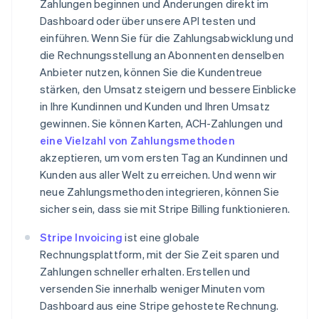
Zahlungen beginnen und Änderungen direkt im
Dashboard oder über unsere API testen und
einführen. Wenn Sie für die Zahlungsabwicklung und
die Rechnungsstellung an Abonnenten denselben
Anbieter nutzen, können Sie die Kundentreue
stärken, den Umsatz steigern und bessere Einblicke
in Ihre Kundinnen und Kunden und Ihren Umsatz
gewinnen. Sie können Karten, ACH-Zahlungen und
eine Vielzahl von Zahlungsmethoden
akzeptieren, um vom ersten Tag an Kundinnen und
Kunden aus aller Welt zu erreichen. Und wenn wir
neue Zahlungsmethoden integrieren, können Sie
sicher sein, dass sie mit Stripe Billing funktionieren.
Stripe Invoicing
ist eine globale
Australien
Rechnungsplattform, mit der Sie Zeit sparen und
English
Zahlungen schneller erhalten. Erstellen und
Belgien
Nederlands
Français
Deutsch
English
versenden Sie innerhalb weniger Minuten vom
Brasilien
Dashboard aus eine Stripe gehostete Rechnung.
Português
English