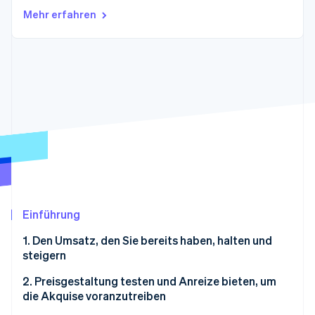
Betrugsprävention
Ecosystem
Mehr erfahren
Atlas
Start-up-Gründung
Partner
Stripe App-Marktplatz
Climate
CO₂-Entnahme
Identity
Online-Identitätsprüfung
Stripe-Sessions 2026
Erfahren Sie, wie Stripe Lösungen für die Wirts
Einführung
Jetzt ansehen
1. Den Umsatz, den Sie bereits haben, halten und
steigern
2. Preisgestaltung testen und Anreize bieten, um
die Akquise voranzutreiben