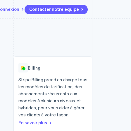
onnexion
Contacter notre équipe
Ressources
Écosystème
Contact
t marketplaces
Plus
Intégrations d'applications
Partenaires
Contacter notre équipe
Product roadmap
elle
Exemples de code
Stripe App Marketplace
Devenir partenaire
Découvrez les prochaines
r les
Blog des développeurs
évolutions
rs
État de l'API
 platforms
Radar
ciers intégrés
Billing
Prévention de la fraude
ratif
es et virtuelles
Atlas
Stripe Billing prend en charge tous
Constitution de start-up
les modèles de tarification, des
Climate
abonnements récurrents aux
Élimination du carbone
modèles à plusieurs niveaux et
Identity
hybrides, pour vous aider à gérer
Vérification de l'identité
vos clients à votre façon.
En savoir plus