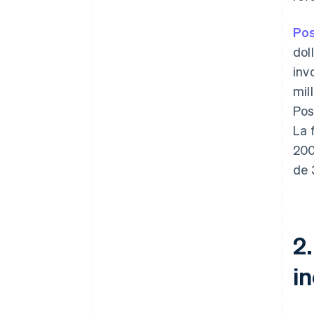
Po
dol
inv
mil
Pos
La 
200
de 
2.
in