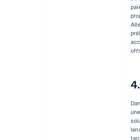
pai
pro
All
pré
acc
off
4.
Dan
une
sol
lan
tar