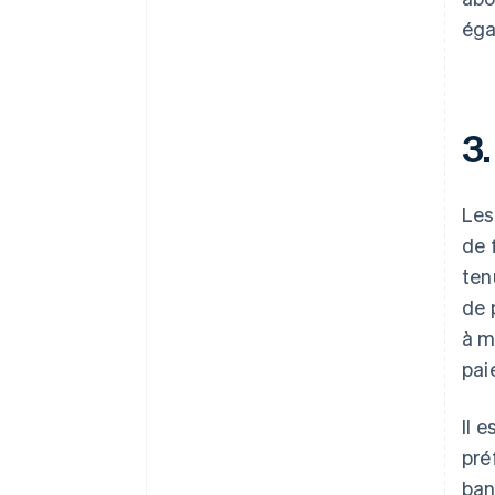
éga
3.
Les
de 
ten
de 
à m
pai
Il 
pré
ban