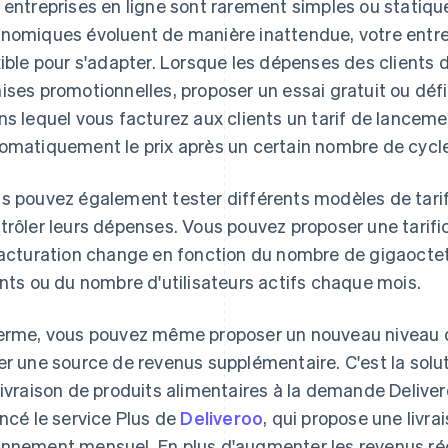
 entreprises en ligne sont rarement simples ou statiq
nomiques évoluent de manière inattendue, votre entre
xible pour s'adapter. Lorsque les dépenses des clients
ises promotionnelles, proposer un essai gratuit ou déf
ns lequel vous facturez aux clients un tarif de lanceme
omatiquement le prix après un certain nombre de cycle
s pouvez également tester différents modèles de tarifi
trôler leurs dépenses. Vous pouvez proposer une tarific
facturation change en fonction du nombre de gigaoctets
ents ou du nombre d'utilisateurs actifs chaque mois.
erme, vous pouvez même proposer un nouveau niveau de
er une source de revenus supplémentaire. C'est la solut
livraison de produits alimentaires à la demande Delivero
ancé le service Plus de
Deliveroo
, qui propose une livr
nnement mensuel. En plus d'augmenter les revenus réc