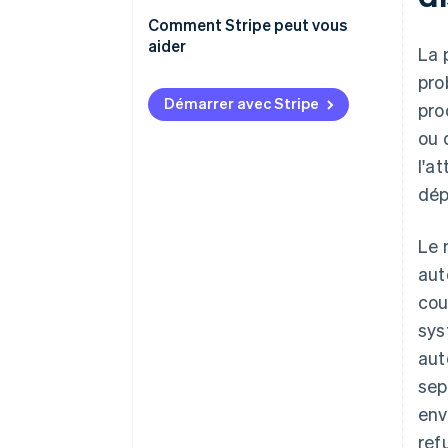
Comment Stripe peut vous
aider
La 
pro
Démarrer avec Stripe
pro
ou 
l'a
dép
Le 
aut
cou
sys
aut
sep
env
ref