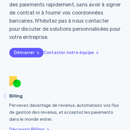
English
des paiements rapidement, sans avoir à signer
Liechtenstein
de contrat ni à fournir vos coordonnées
Deutsch
English
Lituanie
bancaires. N'hésitez pas à nous contacter
English
pour discuter de solutions personnalisées pour
Luxembourg
votre entreprise.
Français
Deutsch
English
Malaisie
English
简体中文
Démarrer
Contacter notre équipe
Malte
English
Mexique
Español
English
Norvège
English
Nouvelle-Zélande
English
Billing
Pays-Bas
Percevez davantage de revenus, automatisez vos flux
Nederlands
English
de gestion des revenus, et acceptez les paiements
Pologne
English
dans le monde entier.
Portugal
Découvrir Billing
Português
English