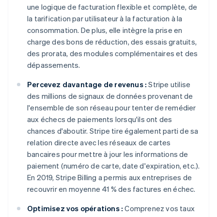
Deutsch
English
une logique de facturation flexible et complète, de
Belgique
la tarification par utilisateur à la facturation à la
Nederlands
Français
Deutsch
English
consommation. De plus, elle intègre la prise en
Brésil
charge des bons de réduction, des essais gratuits,
Português
English
Bulgarie
des prorata, des modules complémentaires et des
English
dépassements.
Canada
English
Français
Percevez davantage de revenus :
Stripe utilise
Chine continentale
des millions de signaux de données provenant de
简体中文
English
l'ensemble de son réseau pour tenter de remédier
Chypre
aux échecs de paiements lorsqu'ils ont des
English
Croatie
chances d'aboutir. Stripe tire également parti de sa
English
Italiano
relation directe avec les réseaux de cartes
Danemark
bancaires pour mettre à jour les informations de
English
paiement (numéro de carte, date d'expiration, etc.).
Émirats arabes unis
En 2019, Stripe Billing a permis aux entreprises de
English
recouvrir en moyenne 41 % des factures en échec.
Espagne
Español
English
Optimisez vos opérations :
Comprenez vos taux
Estonie