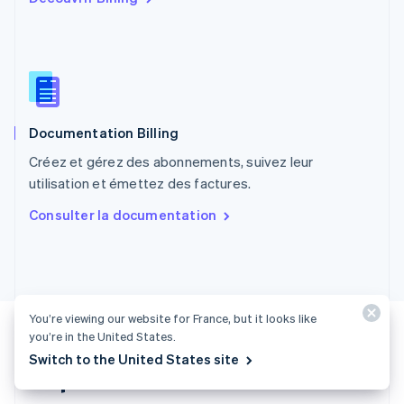
R.A.S. de Hong Kong, Chine
English
简体中文
République tchèque
English
Roumanie
English
Documentation Billing
Royaume-Uni
English
Créez et gérez des abonnements, suivez leur
Singapour
utilisation et émettez des factures.
English
简体中文
Slovaquie
Consulter la documentation
English
Slovénie
English
Italiano
Suède
Svenska
English
Suisse
You’re viewing our website for France, but it looks like
Deutsch
Français
Italiano
English
you’re in the United States.
Thaïlande
Switch to the United States site
ไทย
English