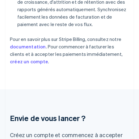
de croissance, d'attrition et de rétention avec des
English
États-Unis
rapports générés automatiquement. Synchronisez
English
Español
简体中文
facilement les données de facturation et de
Finlande
paiement avec le reste de vos flux.
English
Svenska
France
Pour en savoir plus sur Stripe Billing, consultez notre
Français
English
Gibraltar
documentation
. Pour commencer à facturer les
English
clients et à accepter les paiements immédiatement,
Grèce
créez un compte
.
English
Hongrie
English
Inde
English
Irlande
English
Italie
Italiano
English
Envie de vous lancer ?
Japon
日本語
English
Créez un compte et commencez à accepter
Lettonie