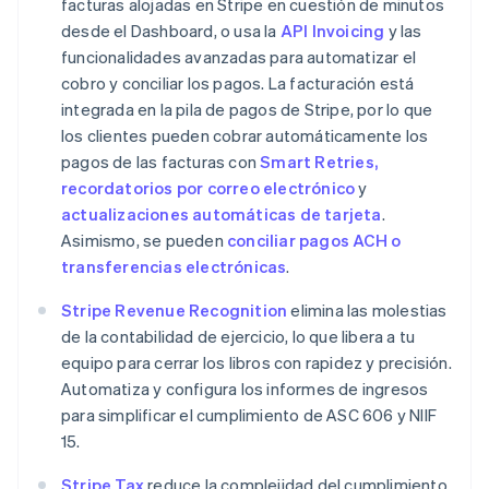
facturas alojadas en Stripe en cuestión de minutos
Deutsch
English
desde el Dashboard, o usa la
API Invoicing
y las
Australia
funcionalidades avanzadas para automatizar el
English
Austria
cobro y conciliar los pagos. La facturación está
Deutsch
English
integrada en la pila de pagos de Stripe, por lo que
Bélgica
los clientes pueden cobrar automáticamente los
Nederlands
Français
Deutsch
English
pagos de las facturas con
Smart Retries,
Brasil
recordatorios por correo electrónico
y
Português
English
Bulgaria
actualizaciones automáticas de tarjeta
.
English
Asimismo, se pueden
conciliar pagos ACH o
Canadá
transferencias electrónicas
.
English
Français
China continental
Stripe Revenue Recognition
elimina las molestias
简体中文
English
de la contabilidad de ejercicio, lo que libera a tu
Chipre
equipo para cerrar los libros con rapidez y precisión.
English
Croacia
Automatiza y configura los informes de ingresos
English
Italiano
para simplificar el cumplimiento de ASC 606 y NIIF
Dinamarca
15.
English
Emiratos Árabes Unidos
Stripe Tax
reduce la complejidad del cumplimiento