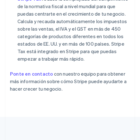
English
de la normativa fiscal a nivel mundial para que
Eslovaquia
puedas centrarte en el crecimiento de tu negocio.
English
Calcula y recauda automáticamente los impuestos
Eslovenia
sobre las ventas, el IVA y el GST en más de 450
English
Italiano
España
categorías de productos diferentes en todos los
Español
English
estados de EE. UU. y en más de 100 países. Stripe
Estados Unidos
Tax está integrado en Stripe para que puedas
English
Español
简体中文
empezar a trabajar más rápido.
Estonia
English
Finlandia
Ponte en contacto
con nuestro equipo para obtener
English
Svenska
más información sobre cómo Stripe puede ayudarte a
Francia
hacer crecer tu negocio.
Français
English
Gibraltar
English
Grecia
English
Hungría
English
India