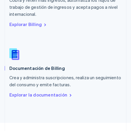
Cobra y retén más ingresos, automatiza los flujos de
English
trabajo de gestión de ingresos y acepta pagos a nivel
Nueva Zelandia
English
internacional.
Países Bajos
Explorar Billing
Nederlands
English
Polonia
English
Portugal
Português
English
RAE de Hong Kong, China
English
简体中文
Documentación de Billing
Reino Unido
English
Crea y administra suscripciones, realiza un seguimiento
República Checa
del consumo y emite facturas.
English
Rumania
Explorar la documentación
English
Singapur
English
简体中文
Suecia
Svenska
English
Suiza