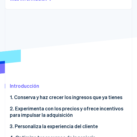
Ecosistema
Sesiones de Stripe 2026
Socios
Descubre cómo Stripe construye la infraestructura económi
Stripe App Marketplace
Mirar ahora
Introducción
1. Conserva y haz crecer los ingresos que ya tienes
2. Experimenta con los precios y ofrece incentivos
para impulsar la adquisición
3. Personaliza la experiencia del cliente