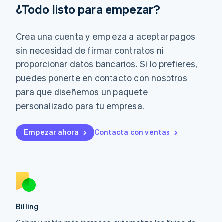
English
¿Todo listo para empezar?
Irlanda
English
Crea una cuenta y empieza a aceptar pagos
Italia
Italiano
English
sin necesidad de firmar contratos ni
Japón
proporcionar datos bancarios. Si lo prefieres,
日本語
English
Letonia
puedes ponerte en contacto con nosotros
English
para que diseñemos un paquete
Liechtenstein
personalizado para tu empresa.
Deutsch
English
Lituania
English
Empezar ahora
Contacta con ventas
Luxemburgo
Français
Deutsch
English
Malasia
English
简体中文
Malta
English
México
Español
English
Billing
Noruega