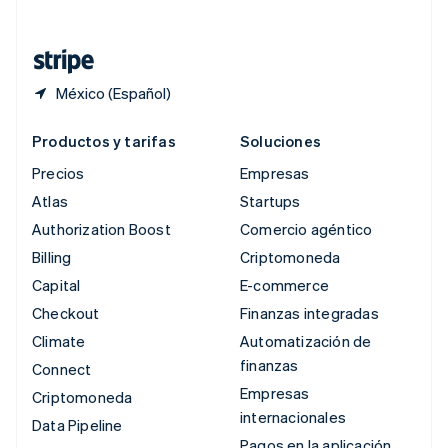
Deutsch
Français
Italiano
English
Tailandia
ไทย
English
México (Español)
Productos y tarifas
Soluciones
Precios
Empresas
Atlas
Startups
Authorization Boost
Comercio agéntico
Billing
Criptomoneda
Capital
E-commerce
Checkout
Finanzas integradas
Climate
Automatización de
finanzas
Connect
Empresas
Criptomoneda
internacionales
Data Pipeline
Pagos en la aplicación