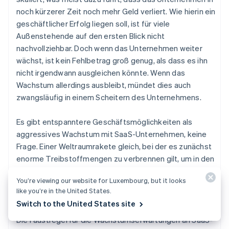
noch kürzerer Zeit noch mehr Geld verliert. Wie hierin ein
geschäftlicher Erfolg liegen soll, ist für viele
Außenstehende auf den ersten Blick nicht
nachvollziehbar. Doch wenn das Unternehmen weiter
wächst, ist kein Fehlbetrag groß genug, als dass es ihn
nicht irgendwann ausgleichen könnte. Wenn das
Wachstum allerdings ausbleibt, mündet dies auch
zwangsläufig in einem Scheitern des Unternehmens.
Es gibt entspanntere Geschäftsmöglichkeiten als
aggressives Wachstum mit SaaS-Unternehmen, keine
Frage. Einer Weltraumrakete gleich, bei der es zunächst
enorme Treibstoffmengen zu verbrennen gilt, um in den
Orbit zu gelangen, fliegt einem auch bei der SaaS-
You’re viewing our website for Luxembourg, but it looks
Raumfahrt alles um die Ohren, wenn man einen Fehler
like you’re in the United States.
macht.
Switch to the United States site
Die Faustregel für die Wachstumserwartungen an SaaS-