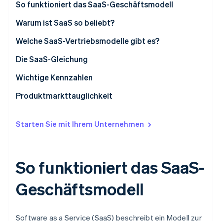
Betrugsprävention
So funktioniert das SaaS-Geschäftsmodell
Ecosystem
Atlas
Warum ist SaaS so beliebt?
Start-up-Gründung
Partner
Stripe App-Marktplatz
Aus Kundensicht
Welche SaaS-Vertriebsmodelle gibt es?
Climate
CO₂-Entnahme
Aus der Sicht der Entwickler/innen
Low-Touch-SaaS-Vertriebsmodelle
Die SaaS-Gleichung
Identity
Online-Identitätsprüfung
Aus Unternehmens- und Investorensicht
High-Touch-SaaS-Vertriebsmodelle
SaaS-Geschäftsmodelle und ihre
Wichtige Kennzahlen
Marktcharakteristika
Hybride Vertriebskonzepte
Kennzahlen für Low-Touch-SaaS-Modelle
Produktmarkttauglichkeit
Kennzahlen für High-Touch-SaaS-Modelle
Starten Sie mit Ihrem Unternehmen
Stripe-Sessions 2026
Erfahren Sie, wie Stripe Lösungen für die Wirts
Jetzt ansehen
So funktioniert das SaaS-
Geschäftsmodell
Software as a Service (SaaS) beschreibt ein Modell zur