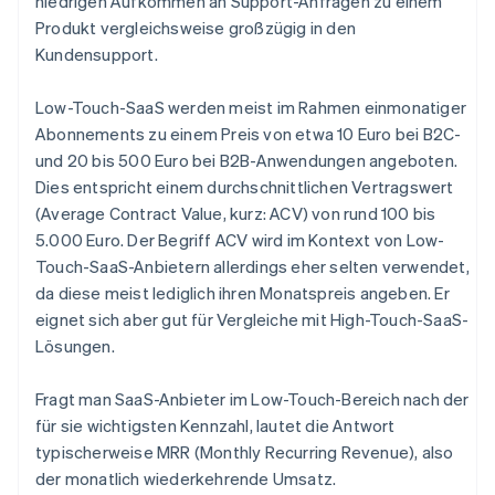
niedrigen Aufkommen an Support-Anfragen zu einem
Produkt vergleichsweise großzügig in den
Kundensupport.
Low-Touch-SaaS werden meist im Rahmen einmonatiger
Abonnements zu einem Preis von etwa 10 Euro bei B2C-
und 20 bis 500 Euro bei B2B-Anwendungen angeboten.
Dies entspricht einem durchschnittlichen Vertragswert
(Average Contract Value, kurz: ACV) von rund 100 bis
5.000 Euro. Der Begriff
ACV
wird im Kontext von Low-
Touch-SaaS-Anbietern allerdings eher selten verwendet,
da diese meist lediglich ihren Monatspreis angeben. Er
eignet sich aber gut für Vergleiche mit High-Touch-SaaS-
Lösungen.
Fragt man SaaS-Anbieter im Low-Touch-Bereich nach der
für sie wichtigsten Kennzahl, lautet die Antwort
typischerweise MRR (Monthly Recurring Revenue), also
der monatlich wiederkehrende Umsatz.