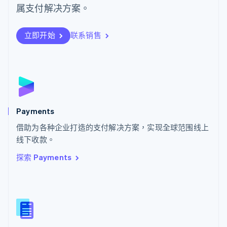
日本語
English
属支付解决方案。
瑞典
Svenska
English
瑞士
立即开始
联系销售
Deutsch
Français
Italiano
English
塞浦路斯
English
斯洛伐克
English
斯洛文尼亚
English
Italiano
Payments
泰国
ไทย
English
借助为各种企业打造的支付解决方案，实现全球范围线上
希腊
线下收款。
English
探索 Payments
西班牙
Español
English
新加坡
English
简体中文
新西兰
English
匈牙利