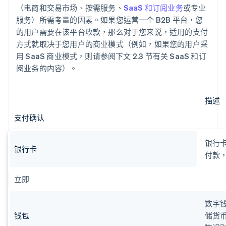
（电商和交易市场、按需服务、
SaaS 和订阅业务
或专业
服务）所需考量的因素。如果您运营一个 B2B 平台，您
的用户需要在该平台收款，那么对于您来说，适用的支付
方式就取决于您用户的商业模式（例如，如果您的用户采
用 SaaS 商业模式，则请参阅下文 2.3 节有关 SaaS 和订
阅业务的内容）。
描述
支付确认
银行
银行卡
付款
立即
数字
钱包
储货