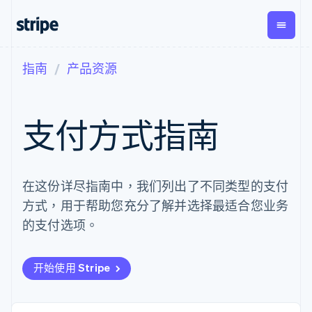
指南
产品资源
按企业阶段
文档
学习
支付
营收
资金管
平台
理
易市
大型企业
Stripe 文档
博客
Payments
Billing
初创企业
API 参考文档
客户案例
支付方式指南
在线支付
经常性收入
Global
Conn
库与 SDK
指南
Managed
Metronome
Payouts
Stripe Apps
Payments
按用量计费
平台
备案商家解决
Subscriptions
向第三
按应用场景
方案
方打款
支持
在这份详尽指南中，我们列出了不同类型的支付
订阅管理
Payment links
Crypto
指南
智能体商务
Invoicing
钱包、
方式，用于帮助您充分了解并选择最适合您业务
加密货币
获取支持
无代码支付
一次性或定期
稳定币
电子商务
接受线上付款
托管支持方案
的支付选项。
Checkout
账单
发行和
嵌入式金融
实施预置结账流程
专业服务
预构建支付界
Tax
发卡基
财务自动化
构建平台或交易市场
面
销售税和增值
础设施
全球化企业
管理订阅
Elements
税自动化
开始使用 Stripe
应用内支付
提供按用量计费
灵活的 UI 组件
Revenue
交易市场
发行稳定币支持的支付卡
Payment
Recognition
公司
资金管理
通过智能体配置和管理服
methods
会计自动化
平台
务