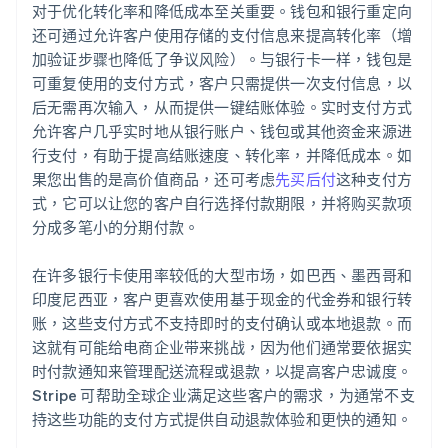
对于优化转化率和降低成本至关重要。钱包和银行重定向
还可通过允许客户使用存储的支付信息来提高转化率（增
加验证步骤也降低了争议风险）。与银行卡一样，钱包是
可重复使用的支付方式，客户只需提供一次支付信息，以
后无需再次输入，从而提供一键结账体验。实时支付方式
允许客户几乎实时地从银行账户、钱包或其他资金来源进
行支付，有助于提高结账速度、转化率，并降低成本。如
果您出售的是高价值商品，还可考虑
先买后付
这种支付方
式，它可以让您的客户自行选择付款期限，并将购买款项
分成多笔小的分期付款。
在许多银行卡使用率较低的大型市场，如巴西、墨西哥和
印度尼西亚，客户更喜欢使用基于现金的代金券和银行转
账，这些支付方式不支持即时的支付确认或本地退款。而
这就有可能给电商企业带来挑战，因为他们通常要依据实
时付款通知来管理配送流程或退款，以提高客户忠诚度。
Stripe 可帮助全球企业满足这些客户的需求，为通常不支
持这些功能的支付方式提供自动退款体验和更快的通知。