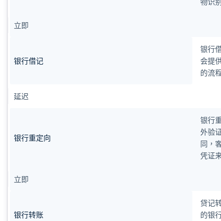
物识
立即
银行
银行借记
会提
的流
延迟
银行
外验
银行重定向
同，
凭证
立即
贷记
银行转账
的银