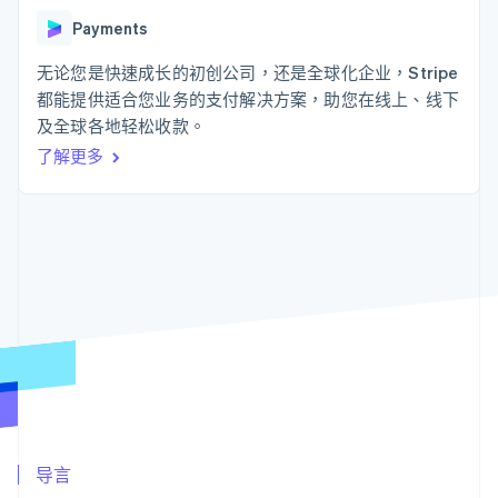
接入 125+ 种支
Stripe Sigma
产品路线图
SaaS
付方式
自定义报告
Payments
Sessions 年度大会
Authorization
Data Pipeline
招聘
Boost
数据同步
无论您是快速成长的初创公司，还是全球化企业，Stripe
资讯中心
支付成功率优
资源
Stripe Press
都能提供适合您业务的支付解决方案，助您在线上、线下
化
按行业
及全球各地轻松收款。
Link
应用集成
加速结账
AI 企业
代码示例
了解更多
创作者经济
开发者博客
联系
游戏
API 状态
酒店、旅游与休闲
联系销售
保险
成为合作伙伴
更多
媒体与娱乐
Product roadmap
非营利组织
了解未来规划
专业服务
公共部门
Radar
零售
欺诈防范
Atlas
初创企业注册
生态系统
Climate
碳移除
合作伙伴
导言
Stripe App Marketplace