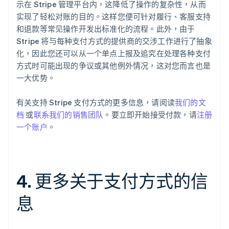
示在 Stripe 管理平台内，这降低了操作的复杂性，从而
English
比利时
实现了轻松对账的目的。这样您便可针对履行、客服支持
Nederlands
Français
Deutsch
English
和退款等常见操作开发出标准化的流程。此外，由于
波兰
Stripe 将与每种支付方式的提供商的交涉工作进行了抽象
English
化，因此您还可以从一个单点上报及追究在处理各种支付
丹麦
方式时可能出现的争议或其他例外情况，这对您而言也是
English
德国
一大优势。
Deutsch
English
法国
有关支持 Stripe 支付方式的更多信息，请阅读
我们的文
Français
English
档
或
联系我们的销售团队
。要立即开始接受付款，请
注册
芬兰
一个账户
。
English
Svenska
荷兰
Nederlands
English
加拿大
English
Français
4. 更多关于支付方式的信
捷克
English
息
克罗地亚
English
Italiano
拉脱维亚