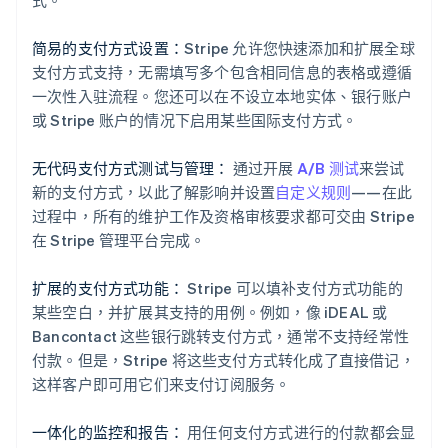
简易的支付方式设置：
Stripe 允许您快速添加和扩展全球
支付方式支持，无需填写多个包含相同信息的表格或遵循
一次性入驻流程。您还可以在不设立本地实体、银行账户
或 Stripe 账户的情况下启用某些国际支付方式。
无代码支付方式测试与管理：
通过开展
A/B 测试
来尝试
新的支付方式，以此了解影响并设置
自定义规则
——在此
阿联酋
过程中，所有的维护工作及资格审核要求都可交由 Stripe
English
爱尔兰
在 Stripe 管理平台完成。
English
爱沙尼亚
扩展的支付方式功能：
Stripe 可以填补支付方式功能的
English
某些空白，并扩展其支持的用例。例如，像 iDEAL 或
奥地利
Bancontact 这些银行跳转支付方式，通常不支持经常性
Deutsch
English
澳大利亚
付款。但是，Stripe 将这些支付方式转化成了直接借记，
English
这样客户即可用它们来支付订阅服务。
巴西
Português
English
一体化的监控和报告：
用任何支付方式进行的付款都会显
保加利亚