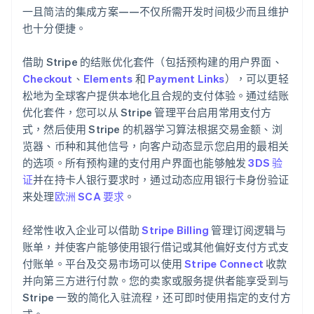
一且简洁的集成方案——不仅所需开发时间极少而且维护
也十分便捷。
借助 Stripe 的结账优化套件（包括预构建的用户界面、
Checkout
、
Elements
和
Payment Links
），可以更轻
松地为全球客户提供本地化且合规的支付体验。通过结账
优化套件，您可以从 Stripe 管理平台启用常用支付方
式，然后使用 Stripe 的机器学习算法根据交易金额、浏
览器、币种和其他信号，向客户动态显示您启用的最相关
的选项。所有预构建的支付用户界面也能够触发
3DS 验
证
并在持卡人银行要求时，通过动态应用银行卡身份验证
来处理
欧洲 SCA 要求
。
经常性收入企业可以借助
Stripe Billing
管理订阅逻辑与
账单，并使客户能够使用银行借记或其他偏好支付方式支
付账单。平台及交易市场可以使用
Stripe Connect
收款
并向第三方进行付款。您的卖家或服务提供者能享受到与
Stripe 一致的简化入驻流程，还可即时使用指定的支付方
式。