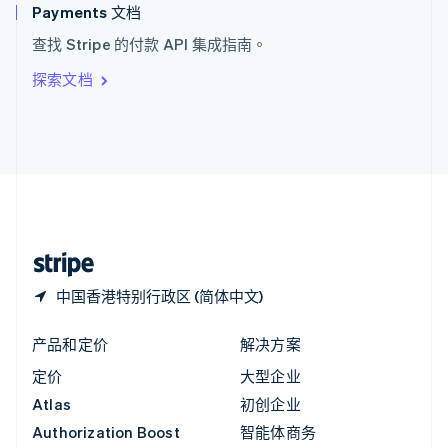
English
Payments 文档
意大利
查找 Stripe 的付款 API 集成指南。
Italiano
English
印度
探索文档
English
英国
English
直布罗陀
English
中国内地
简体中文
English
中国香港特别行政区
English
简体中文
中国香港特别行政区 (简体中文)
产品和定价
解决方案
定价
大型企业
Atlas
初创企业
Authorization Boost
智能体商务