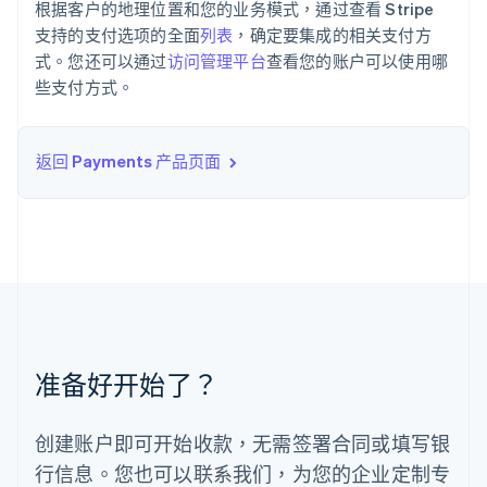
根据客户的地理位置和您的业务模式，通过查看 Stripe
English
立陶宛
支持的支付选项的全面
列表
，确定要集成的相关支付方
English
式。您还可以通过
访问管理平台
查看您的账户可以使用哪
列支敦士登
些支付方式。
Deutsch
English
卢森堡
Français
Deutsch
English
返回 Payments 产品页面
罗马尼亚
English
马尔他
English
马来西亚
English
简体中文
美国
English
Español
简体中文
墨西哥
Español
English
准备好开始了？
挪威
English
葡萄牙
创建账户即可开始收款，无需签署合同或填写银
Português
English
行信息。您也可以联系我们，为您的企业定制专
日本