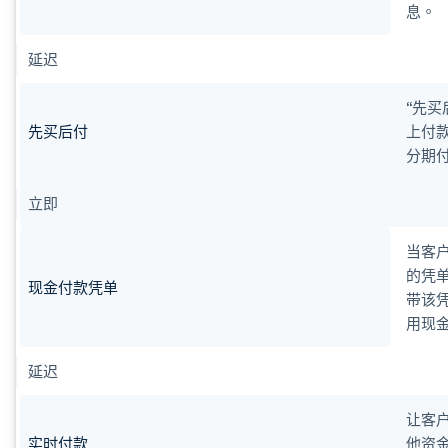
息。
延迟
“先
先买后付
上付
分期
立即
当客
的凭
现金付款凭单
带该
用现
延迟
让客
实时付款
他资