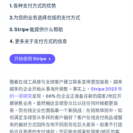
1. 各种支付方式的优势
2.为您的业务选择合适的支付方式
Stripe Sessions 2026
了解 Stripe 如何为 AI 构建经济基础设施。
2.1. 对于电商和交易市场
3. Stripe 能提供什么帮助
立即观看
2.2. 对于点播服务
4. 更多关于支付方式的信息
2.3. 对于 SaaS 和订阅业务
开始使用 Stripe
2.4. 对于专业服务
随着在线工具使与全球客户建立联系变得更加容易，越来
越多的企业开始从事海外销售。事实上，
Stripe 2023 年
的一项研究
发现，66% 的企业正准备在新的国家/地区开
展销售业务。虽然触达全球受众比以往任何时候都更容
易，但在线企业也面临着一个新挑战：在结账体验中，如
何满足全球受众多样的客户偏好？客户在线支付商品或服
务的偏好方式因所在地不同而存在巨大差异。如果不打造
贴合且熟悉的支付体验，您可能会将某些国家/地区的客