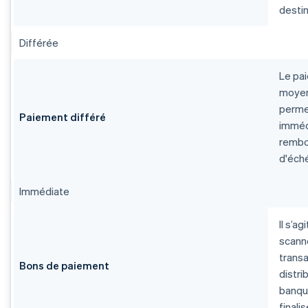
destin
Différée
Le pa
moyen
permet
Paiement différé
immédi
rembo
d'éché
Immédiate
Il s’a
scanne
transa
Bons de paiement
distri
banque
finali