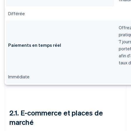
Différée
Offrez
prati
7 jour
Paiements en temps réel
portef
afin d
taux d
Immédiate
2.1. E-commerce et places de
marché