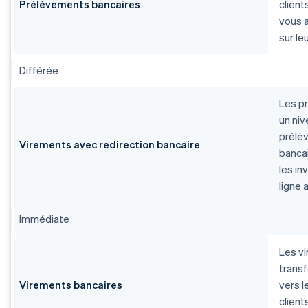
Prélèvements bancaires
client
vous 
sur le
Différée
Les pr
un niv
prélèv
Virements avec redirection bancaire
bancai
les in
ligne 
Immédiate
Les vi
trans
Virements bancaires
vers l
clien