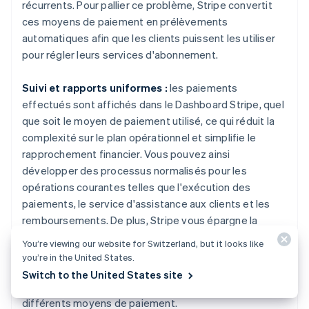
récurrents. Pour pallier ce problème, Stripe convertit
ces moyens de paiement en prélèvements
automatiques afin que les clients puissent les utiliser
pour régler leurs services d'abonnement.
Suivi et rapports uniformes :
les paiements
effectués sont affichés dans le Dashboard Stripe, quel
que soit le moyen de paiement utilisé, ce qui réduit la
complexité sur le plan opérationnel et simplifie le
rapprochement financier. Vous pouvez ainsi
développer des processus normalisés pour les
opérations courantes telles que l'exécution des
Allemagne
paiements, le service d'assistance aux clients et les
Deutsch
English
remboursements. De plus, Stripe vous épargne la
Australie
tâche complexe de traiter avec chaque fournisseur de
English
You’re viewing our website for Switzerland, but it looks like
paiement : vous bénéficiez d'un interlocuteur unique
Autriche
you’re in the United States.
Deutsch
English
pour chaque litige ou autre situation exceptionnelle
Switch to the United States site
Belgique
susceptible de se produire lorsque vous gérez
Nederlands
Français
Deutsch
English
différents moyens de paiement.
Brésil