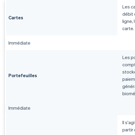
Les ca
débit 
Cartes
ligne,
carte.
Immédiate
Les po
compt
stocke
Portefeuilles
paieme
généra
biomét
Immédiate
Il s'a
partir