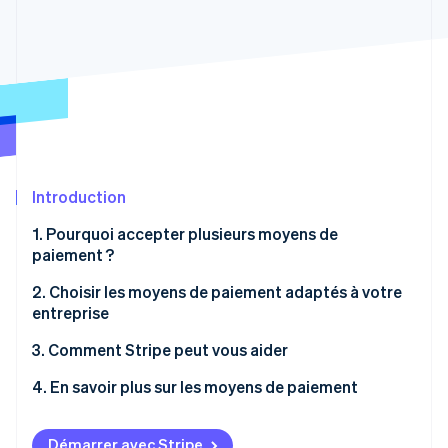
Découvrez les prochaines évolutions
Commerce en ligne
Radar
Prévention de la fraude
Écosystème
Atlas
Constitution de start-up
Partenaires
Climate
Stripe App Marketplace
Élimination du carbone
Identity
Introduction
Vérification de l'identité
1. Pourquoi accepter plusieurs moyens de
paiement ?
2. Choisir les moyens de paiement adaptés à votre
entreprise
Stripe Sessions 2026
Découvrez comment Stripe construit l’infrastructure écono
2.1. E-commerce et places de marché
3. Comment Stripe peut vous aider
Regarder la vidéo
2.2. Services à la demande
4. En savoir plus sur les moyens de paiement
2.3. Entreprises SaaS et d’abonnement
Démarrer avec Stripe