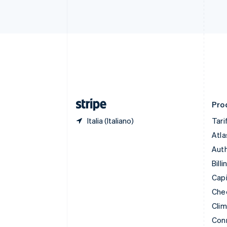
Cipro
English
Croazia
English
Italiano
Danimarca
English
Emirati Arabi Uniti
English
Estonia
English
Prod
Italia (Italiano)
Tari
Atla
Auth
Billi
Capi
Che
Cli
Con