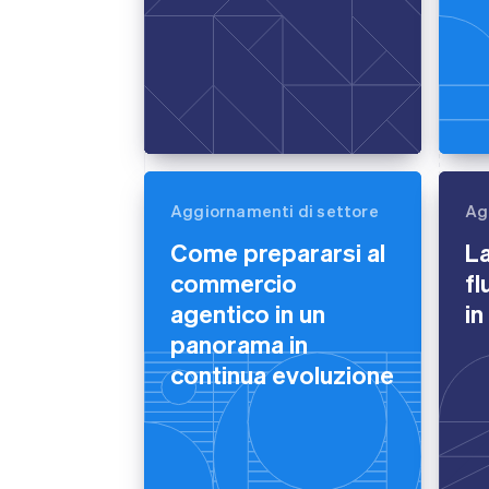
Aggiornamenti di settore
Ag
Come prepararsi al
La
commercio
fl
agentico in un
in
panorama in
continua evoluzione