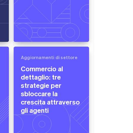
Aggiornamenti di settore
Commercio al
dettaglio: tre
strategie per
sbloccare la
crescita attraverso
gli agenti