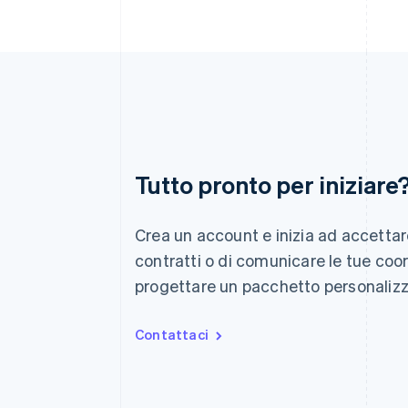
Australia
Tutto pronto per iniziare
English
Austria
Deutsch
English
Crea un account e inizia ad accettar
Belgio
Nederlands
Français
Deutsch
English
contratti o di comunicare le tue coor
Brasile
progettare un pacchetto personalizz
Português
English
Bulgaria
English
Contattaci
Canada
English
Français
Cina continentale
简体中文
English