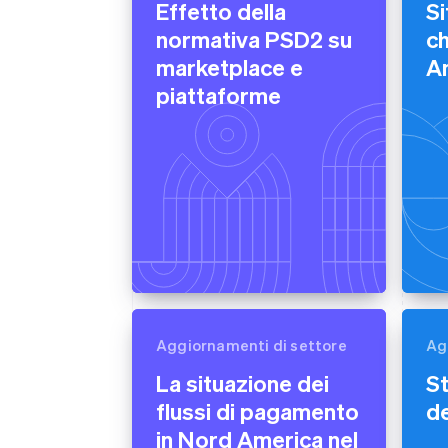
Effetto della
Si
Link
normativa PSD2 su
ch
Pagamento accelerato
Financial Connections
marketplace e
A
Conti finanziari collegati
piattaforme
Aggiornamenti di settore
Ag
La situazione dei
St
flussi di pagamento
de
in Nord America nel