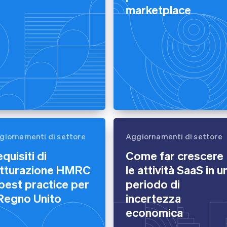
marketplace
giornamenti di settore
Aggiornamenti di settore
quisiti di
Come far crescere
atturazione HMRC
le attività SaaS in u
best practice per
periodo di
 Regno Unito
incertezza
economica