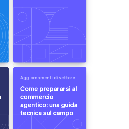
Aggiornamenti di settore
Come prepararsi al
n
commercio
agentico: una guida
tecnica sul campo