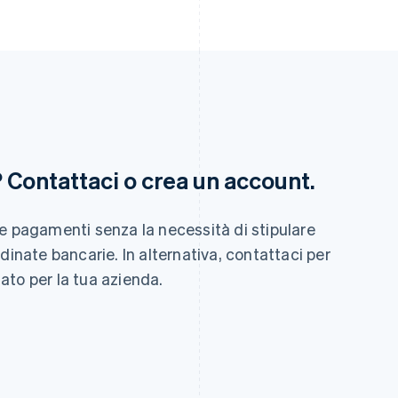
Finlandia
Lussemburgo
? Contattaci o crea un account.
English
Svenska
Français
Deutsch
English
Francia
Malaysia
Français
English
English
简体中文
e pagamenti senza la necessità di stipulare
Germania
Malta
Deutsch
English
English
dinate bancarie. In alternativa, contattaci per
Giappone
Messico
ato per la tua azienda.
日本語
English
Español
English
Gibilterra
Norvegia
English
English
Grecia
Nuova Zelanda
English
English
India
Paesi Bassi
English
Nederlands
English