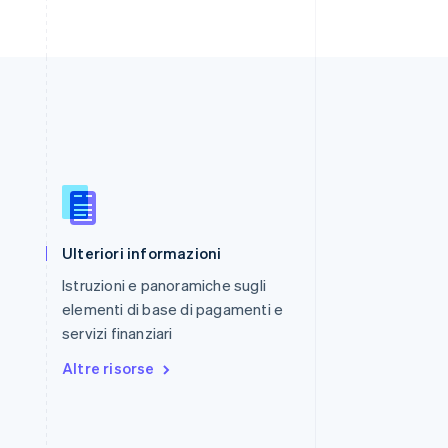
Romania
English
Singapore
English
简体中文
Ulteriori informazioni
Slovacchia
English
Istruzioni e panoramiche sugli
Slovenia
elementi di base di pagamenti e
English
Italiano
servizi finanziari
Spagna
Español
English
Altre risorse
Stati Uniti
English
Español
简体中文
Svezia
Svenska
English