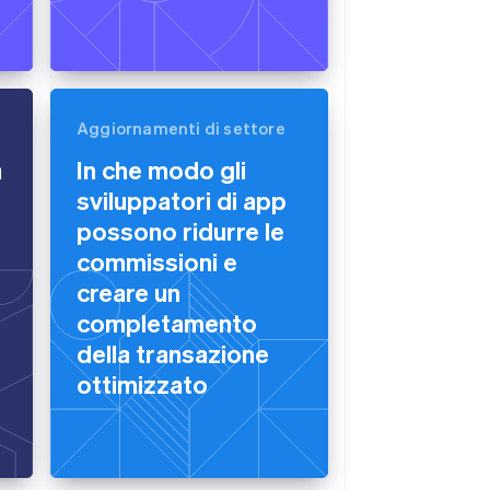
Aggiornamenti di settore
a
In che modo gli
sviluppatori di app
possono ridurre le
commissioni e
creare un
completamento
della transazione
ottimizzato