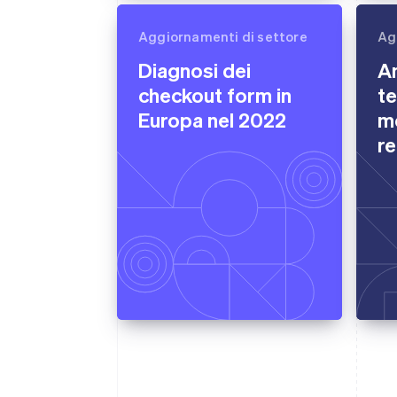
Aggiornamenti di settore
Ag
Diagnosi dei
An
checkout form in
t
Europa nel 2022
m
r