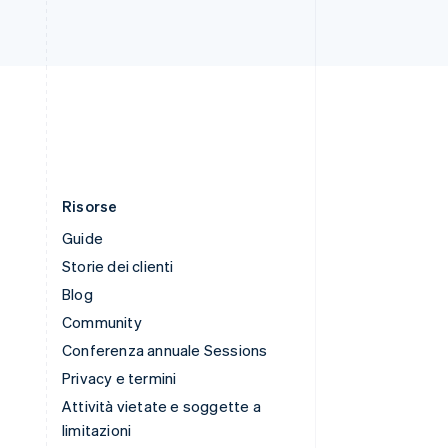
Svizzera
Deutsch
Français
Italiano
English
Thailandia
ไทย
English
Ungheria
English
Risorse
Guide
Storie dei clienti
Blog
Community
Conferenza annuale Sessions
Privacy e termini
Attività vietate e soggette a
limitazioni