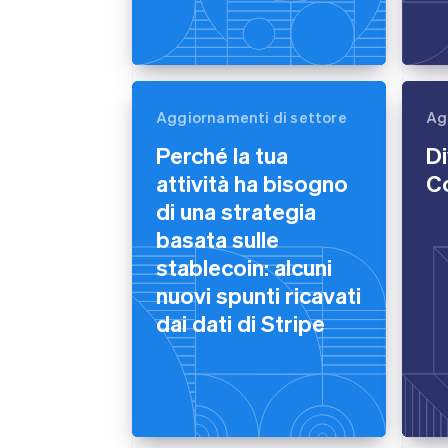
Aggiornamenti di settore
Ag
Perché la tua
Di
attività ha bisogno
C
di una strategia
basata sulle
stablecoin: alcuni
nuovi spunti ricavati
dai dati di Stripe