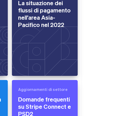
La situazione dei
flussi di pagamento
nell'area Asia-
Stripe Sessions 2026
Scopri come Stripe sta
Pacifico nel 2022
costruendo
l'infrastruttura
economica per l'IA.
Guarda ora
Aggiornamenti di settore
a
Domande frequenti
su Stripe Connect e
PSD2