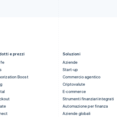
Irlanda
Polonia
English
English
Italia
Portogallo
Italiano
English
Português
English
Lettonia
RAS di Hong Kong, Cina
English
English
简体中文
Liechtenstein
Regno Unito
Deutsch
English
English
Lituania
Repubblica Ceca
English
English
otti e prezzi
Soluzioni
ffe
Aziende
s
Start-up
orization Boost
Commercio agentico
ng
Criptovalute
tal
E-commerce
ckout
Strumenti finanziari integrati
mate
Automazione per finanza
nect
Aziende globali