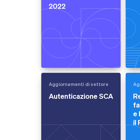
2022
Aggiornamenti di settore
Ag
Autenticazione SCA
Re
f
e 
il