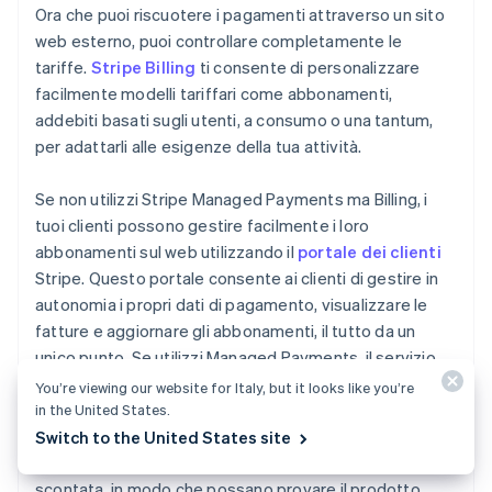
Ora che puoi riscuotere i pagamenti attraverso un sito
web esterno, puoi controllare completamente le
tariffe.
Stripe Billing
ti consente di personalizzare
facilmente modelli tariffari come abbonamenti,
addebiti basati sugli utenti, a consumo o una tantum,
per adattarli alle esigenze della tua attività.
Se non utilizzi Stripe Managed Payments ma Billing, i
tuoi clienti possono gestire facilmente i loro
abbonamenti sul web utilizzando il
portale dei clienti
Stripe. Questo portale consente ai clienti di gestire in
autonomia i propri dati di pagamento, visualizzare le
fatture e aggiornare gli abbonamenti, il tutto da un
unico punto. Se utilizzi Managed Payments, il servizio
include automaticamente un'esperienza completa di
You’re viewing our website for Italy, but it looks like you’re
gestione degli abbonamenti.
in the United States.
Switch to the United States site
Puoi anche offrire ai clienti una tariffa di lancio
scontata, in modo che possano provare il prodotto