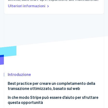
Scopri cosa ti aspetta
Ulteriori informazioni
Radar
Ecosistema
Prevenzione delle frodi
Partner
Atlas
Stripe App Marketplace
Costituzione di start-up
Climate
Rimozione del carbonio
Identity
Verifica online dell'identità
Introduzione
Stripe Sessions 2026
Scopri come Stripe sta costruendo l'infrastruttura economi
Best practice per creare un completamento della
Guarda ora
transazione ottimizzato, basato sul web
Reindirizzare il completamento della transazione
In che modo Stripe può essere d’aiuto per sfruttare
dall’app al web in modo conforme
questa opportunità