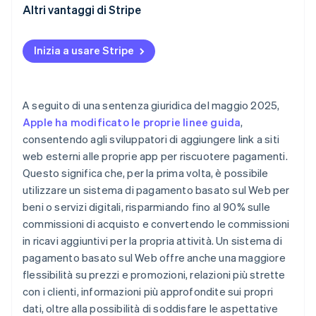
Creare un’esperienza d’uso coerente durante il
Stripe Checkout per i pagamenti da app a Web
Altri vantaggi di Stripe
reindirizzamento dall’app al web
Stripe Managed Payments
Offri un completamento della transazione veloce
Creare un completamento della transazione ad alto
con Link
Inizia a usare Stripe
Stripe Billing
tasso di conversione
Riduci i costi di elaborazione con Instant Bank
Verificare le strategie che funzionano meglio per i
Payments
A seguito di una sentenza giuridica del maggio 2025,
tuoi clienti
Trasferimento istantaneo di fondi al tuo conto
Apple ha modificato le proprie linee guida
,
Gestire il percorso del cliente dopo l’acquisto
bancario o alla carta di debito
consentendo agli sviluppatori di aggiungere link a siti
web esterni alle proprie app per riscuotere pagamenti.
Questo significa che, per la prima volta, è possibile
utilizzare un sistema di pagamento basato sul Web per
beni o servizi digitali, risparmiando fino al 90% sulle
commissioni di acquisto e convertendo le commissioni
in ricavi aggiuntivi per la propria attività. Un sistema di
pagamento basato sul Web offre anche una maggiore
flessibilità su prezzi e promozioni, relazioni più strette
con i clienti, informazioni più approfondite sui propri
dati, oltre alla possibilità di soddisfare le aspettative