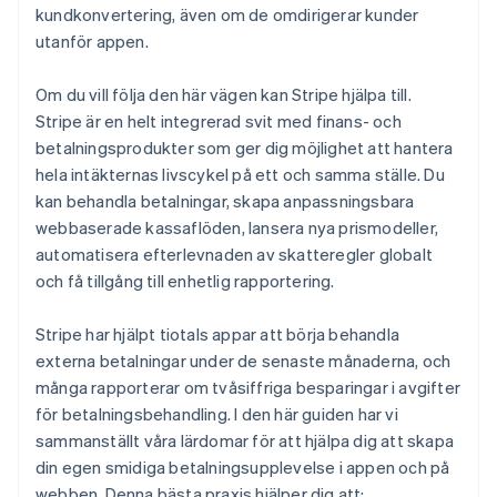
kundkonvertering, även om de omdirigerar kunder
utanför appen.
Om du vill följa den här vägen kan Stripe hjälpa till.
Stripe är en helt integrerad svit med finans- och
betalningsprodukter som ger dig möjlighet att hantera
hela intäkternas livscykel på ett och samma ställe. Du
kan behandla betalningar, skapa anpassningsbara
webbaserade kassaflöden, lansera nya prismodeller,
automatisera efterlevnaden av skatteregler globalt
och få tillgång till enhetlig rapportering.
Stripe har hjälpt tiotals appar att börja behandla
externa betalningar under de senaste månaderna, och
många rapporterar om tvåsiffriga besparingar i avgifter
för betalningsbehandling. I den här guiden har vi
sammanställt våra lärdomar för att hjälpa dig att skapa
din egen smidiga betalningsupplevelse i appen och på
webben. Denna bästa praxis hjälper dig att: