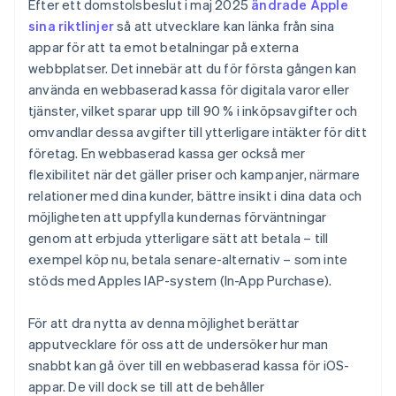
Överför medel omedelbart till ditt bankkonto eller
Efter ett domstolsbeslut i maj 2025
ändrade Apple
Hantera din kundresa efter köpet
bankkort
sina riktlinjer
så att utvecklare kan länka från sina
appar för att ta emot betalningar på externa
webbplatser. Det innebär att du för första gången kan
använda en webbaserad kassa för digitala varor eller
tjänster, vilket sparar upp till 90 % i inköpsavgifter och
omvandlar dessa avgifter till ytterligare intäkter för ditt
företag. En webbaserad kassa ger också mer
flexibilitet när det gäller priser och kampanjer, närmare
relationer med dina kunder, bättre insikt i dina data och
möjligheten att uppfylla kundernas förväntningar
genom att erbjuda ytterligare sätt att betala – till
exempel köp nu, betala senare-alternativ – som inte
stöds med Apples IAP-system (In-App Purchase).
För att dra nytta av denna möjlighet berättar
apputvecklare för oss att de undersöker hur man
snabbt kan gå över till en webbaserad kassa för iOS-
appar. De vill dock se till att de behåller