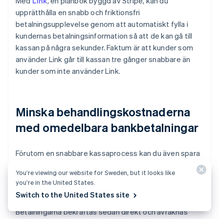
Med
Link
, en plånbok byggd av Stripe, kan du
upprätthålla en snabb och friktionsfri
betalningsupplevelse genom att automatiskt fylla i
kundernas betalningsinformation så att de kan gå till
kassan på några sekunder. Faktum är att kunder som
använder Link går till kassan tre gånger snabbare än
kunder som inte använder Link.
Minska behandlingskostnaderna
med omedelbara bankbetalningar
Australien
Förutom en snabbare kassaprocess kan du även spara
English
in på betalningar med
omedelbara bankbetalningar
Belgien
You’re viewing our website for Sweden, but it looks like
via Link. Med omedelbara bankbetalningar kan dina
Nederlands
Français
Deutsch
English
you’re in the United States.
kunder gå till kassan med Link och betala med sitt
Brasilien
Switch to the United States site
amerikanska bankkonto med bara några få klick.
Português
English
Bulgarien
Betalningarna bekräftas sedan direkt och avräknas