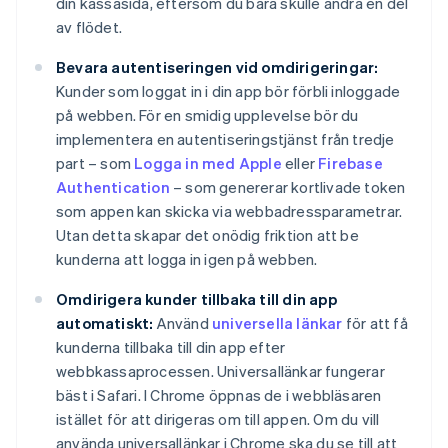
din kassasida, eftersom du bara skulle ändra en del
av flödet.
Bevara autentiseringen vid omdirigeringar:
Kunder som loggat in i din app bör förbli inloggade
på webben. För en smidig upplevelse bör du
implementera en autentiseringstjänst från tredje
part – som
Logga in med Apple
eller
Firebase
Authentication
– som genererar kortlivade token
som appen kan skicka via webbadressparametrar.
Utan detta skapar det onödig friktion att be
kunderna att logga in igen på webben.
Omdirigera kunder tillbaka till din app
automatiskt:
Använd
universella länkar
för att få
kunderna tillbaka till din app efter
webbkassaprocessen. Universallänkar fungerar
bäst i Safari. I Chrome öppnas de i webbläsaren
istället för att dirigeras om till appen. Om du vill
använda universallänkar i Chrome ska du se till att