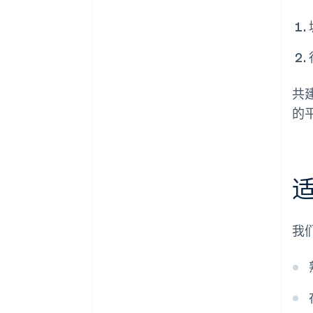
共
的
我