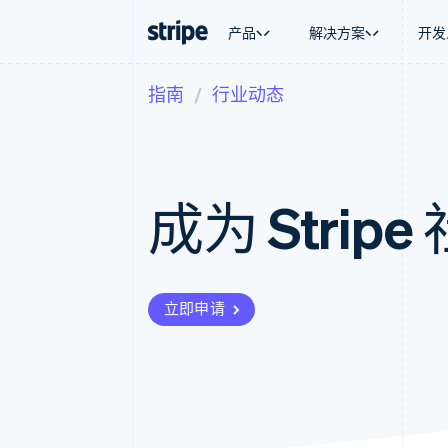
产品
解决方案
开发
指南
行业动态
按企业阶段
文档
学习
按应用场
支持
支付
营收
大型企业
Stripe 文档
博客
智能体
获取支
Payments
Billing
初创企业
API 参考文档
客户案例
加密货
管理支
在线支付
经常性收入
库与 SDK
指南
电子商
专业服
Payment links
Metronome
Stripe Apps
嵌入式
成为 Strip
无代码支付
按用量计费
财务自
Checkout
Subscriptions
全球化
预构建支付界面
订阅管理
应用内
Elements
Invoicing
交易市
灵活的 UI 组件
一次性或定期账单
资金管
支付方式
Tax
立即申请
平台
Access to 125+
销售税和增值税自动
SaaS
Authorization Boost
Revenue Recogniti
支付成功率优化
会计自动化
Link
Stripe Sigma
加速结账
自定义报告
Data Pipeline
数据同步