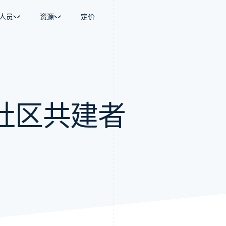
人员
资源
定价
景
指南
按行业
公司
资金管理
平台和交易市
商务
持
接受线上付款
AI 企业
产品路线图
Global Payouts
Connect
币
持方案
实施预建结账流程
创作者经济
Sessions 年度大会
向第三方打款
平台支付
务
务
构建平台或交易市场
游戏
招聘
金融
管理订阅
酒店、旅游与休闲
新闻编辑室
e 社区共建者
动化
提供按用量计费
保险
Stripe Press
企业
发行稳定币支持的支付卡
媒体与娱乐
支付
使用代理预配和管理服务
非营利组织
场
专业服务
理
公共部门
零售
化
on