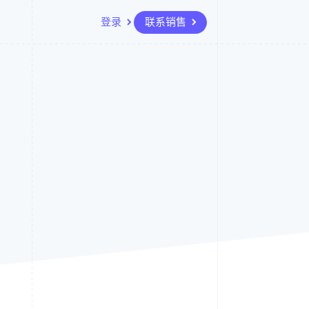
登录
联系销售
资源
生态系统
联系
场
更多
应用程序集成
合作伙伴
联系销售
Product roadmap
代码示例
Stripe App Marketplace
成为合作伙伴
了解未来规划
开发者博客
API 状态
Radar
欺诈防范
Atlas
初创企业注册
Climate
碳移除