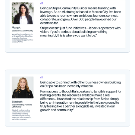
Chypre
English
Croatie
English
Italiano
Danemark
English
Émirats arabes unis
English
Espagne
Español
English
Estonie
English
États-Unis
English
Español
简体中文
Finlande
English
Svenska
France
Français
English
Gibraltar
English
Grèce
English