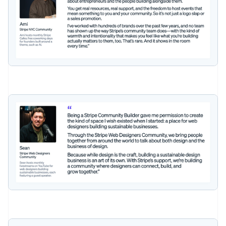
Allemagne
Deutsch
English
Australie
English
Autriche
Deutsch
English
Belgique
Nederlands
Français
Deutsch
English
Brésil
Português
English
Bulgarie
English
Canada
English
Français
Chine continentale
简体中文
English