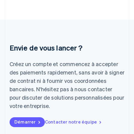
Hongrie
English
Inde
English
Irlande
English
Italie
Italiano
English
Envie de vous lancer ?
Japon
日本語
English
Créez un compte et commencez à accepter
Lettonie
English
des paiements rapidement, sans avoir à signer
Liechtenstein
de contrat ni à fournir vos coordonnées
Deutsch
English
Lituanie
bancaires. N'hésitez pas à nous contacter
English
pour discuter de solutions personnalisées pour
Luxembourg
votre entreprise.
Français
Deutsch
English
Malaisie
English
简体中文
Démarrer
Contacter notre équipe
Malte
English