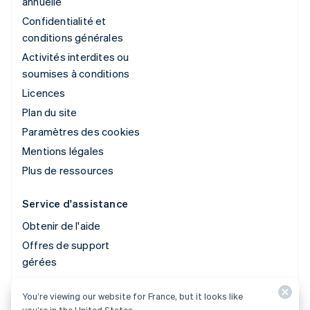
annuelle
Confidentialité et
conditions générales
Activités interdites ou
soumises à conditions
Licences
Plan du site
Paramètres des cookies
Mentions légales
Plus de ressources
Service d'assistance
Obtenir de l'aide
Offres de support
gérées
You’re viewing our website for France, but it looks like
© 2026 Stripe, LLC
you’re in the United States.