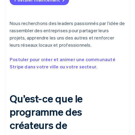
Découvrez les prochaines évolutions
Commerce en ligne
Radar
Prévention de la fraude
Nous recherchons des leaders passionnés par l’idée de
Écosystème
Atlas
rassembler des entreprises pour partager leurs
Constitution de start-up
projets, apprendre les uns des autres et renforcer
Partenaires
Climate
Stripe App Marketplace
leurs réseaux locaux et professionnels.
Élimination du carbone
Identity
Postuler pour créer et animer une communauté
Vérification de l'identité
Stripe dans votre ville ou votre secteur
.
Qu’est-ce que le
Stripe Sessions 2026
Découvrez comment Stripe construit l’infrastructure écono
programme des
Regarder la vidéo
créateurs de