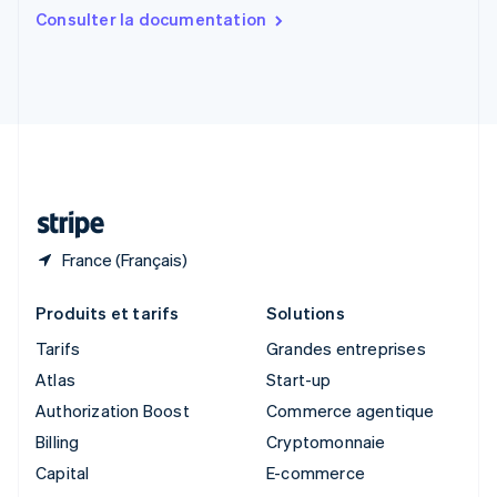
Slovaquie
Consulter la documentation
English
Slovénie
English
Italiano
Suède
Svenska
English
Suisse
Deutsch
Français
Italiano
English
Thaïlande
ไทย
English
France (Français)
Produits et tarifs
Solutions
Tarifs
Grandes entreprises
Atlas
Start-up
Authorization Boost
Commerce agentique
Billing
Cryptomonnaie
Capital
E-commerce