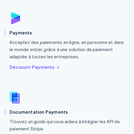
Mexique
Español
English
Norvège
English
Nouvelle-Zélande
English
Payments
Pays-Bas
Acceptez des paiements en ligne, en personne et dans
Nederlands
English
le monde entier, grâce à une solution de paiement
Pologne
English
adaptée à toutes les entreprises.
Portugal
Découvrir Payments
Português
English
R.A.S. de Hong Kong, Chine
English
简体中文
République tchèque
English
Roumanie
English
Documentation Payments
Royaume-Uni
English
Trouvez un guide qui vous aidera à intégrer les API de
Singapour
paiement Stripe.
English
简体中文