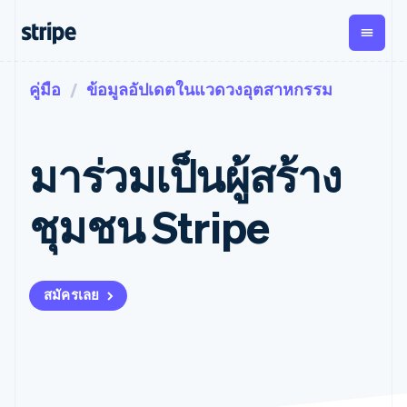
คู่มือ
ข้อมูลอัปเดตในแวดวงอุตสาหกรรม
ตามขั้น
เอกสารประกอบ
เรียนรู้
การชำระเงิน
รายรับ
การ
แพลตฟอ
จัดการ
และ
องค์กร
Stripe Docs
บล็อก
เงิน
มาร์เก็ต
Payments
Billing
ธุรกิจสตาร์ทอัพ
ข้อมูลอ้างอิงเกี่ยวกับ API
เรื่องราวจากลูกค้า
มาร่วมเป็นผู้สร้าง
การชำระเงิน
รายรับตาม
เพลส
ไลบรารีและ SDK
คู่มือ
ออนไลน์
แบบแผนล่วง
Stripe Apps
Global
Payment links
หน้า
Metronome
Payouts
Conne
ชุมชน Stripe
การชำร
ตามกรณีใช้งาน
การชำระเงิน
การเรียกเก็บ
เบิกจ่าย
เงินสำห
การสนับสนุน
แบบไม่ต้อง
เงินตามการ
ให้กับ
แพลตฟอ
คู่มือ
การค้าแบบใช้เอเจนต์
เขียนโค้ด
Checkout
ใช้งาน
การชำระเงิน
บุคคลที่
อีคอมเมิร์ซ
รับการสนับสนุน
UI การชำระ
ตามรอบบิล
สาม
บริการทางการเงินที่ผสาน
รับการชำระเงินออนไลน์
แพ็กเกจการสนับสนุนที่ได้
การจัดการ
เงินสำเร็จรูป
สมัครเลย
รวมในตัว
ติดตั้งใช้งานการชำระเงิน
รับการจัดการ
การชำระเงิน
Elements
การทำงานอัตโนมัติด้าน
สำเร็จรูป
บริการเฉพาะทาง
องค์ประกอบ UI
ตามรอบบิล
Invoicing
การเงิน
สร้างแพลตฟอร์มหรือ
ครั้งเดียวหรือ
ที่ยืดหยุ่น
ธุรกิจทั่วโลก
มาร์เก็ตเพลส
ตามแบบแผน
วิธีการชำระ
การชำระเงินในแอป
จัดการการชำระเงินตาม
เงิน
ล่วงหน้า
Tax
มาร์เก็ตเพลส
รอบบิล
เข้าถึงได้
คิดภาษีการ
บริษัท
การจัดการเงิน
เสนอการเรียกเก็บเงินตาม