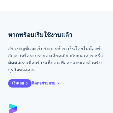
English
เยอรมนี
Deutsch
English
โรมาเนีย
English
ลักเซมเบิร์ก
หากพร้อมเริ่มใช้งานแล้ว
Français
Deutsch
English
ลัตเวีย
สร้างบัญชีและเริ่มรับการชำระเงินโดยไม่ต้องทำ
English
ลิกเตนสไตน์
สัญญาหรือระบุรายละเอียดเกี่ยวกับธนาคาร หรือ
Deutsch
English
ติดต่อเราเพื่อสร้างแพ็กเกจที่ออกแบบเองสำหรับ
ลิทัวเนีย
English
ธุรกิจของคุณ
สเปน
Español
English
สโลวาเกีย
เริ่มเลย
ติดต่อฝ่ายขาย
English
สโลวีเนีย
English
Italiano
สวิตเซอร์แลนด์
Deutsch
Français
Italiano
English
สวีเดน