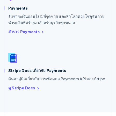
Svenska
English
Payments
สหรัฐอเมริกา
English
Español
简体中文
รับชำระเงินออนไลน์ ที่จุดขาย และทั่วโลกด้วยโซลูชันการ
สหรัฐอาหรับเอมิเรตส์
ชำระเงินที่สร้างมาสำหรับธุรกิจทุกขนาด
English
สำรวจ Payments
สหราชอาณาจักร
English
สาธารณรัฐเช็ก
English
สิงคโปร์
English
简体中文
ออสเตรเลีย
English
Stripe Docs เกี่ยวกับ Payments
ออสเตรีย
ค้นหาคู่มือเกี่ยวกับการเชื่อมต่อ Payments API ของ Stripe
Deutsch
English
อิตาลี
ดู Stripe Docs
Italiano
English
อินเดีย
English
เอสโตเนีย
English
ไอร์แลนด์