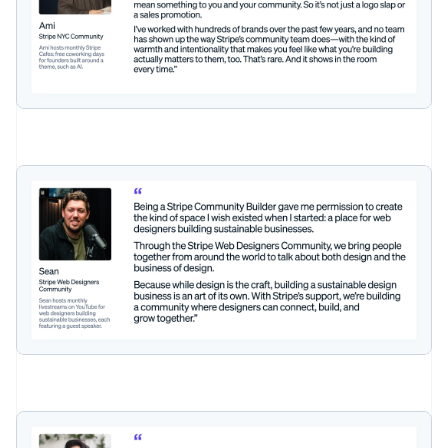
กรีซ
English
เขตบริหารพิเศษฮ่องกง ประเทศจีน
English
简体中文
แคนาดา
English
Français
โครเอเชีย
English
Italiano
จีนแผ่นดินใหญ่
简体中文
English
ไซปรัส
English
ญี่ปุ่น
日本語
English
เดนมาร์ก
English
ไทย
ไทย
English
นอร์เวย์
English
นิวซีแลนด์
English
เนเธอร์แลนด์