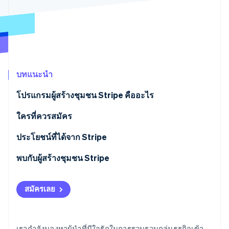
มากกว่า 125
ขายและ VAT
แพลตฟอร์ม
การใช้งาน
รายการ
Authorization
อัตโนมัติ
Revenue
แผนงานผลิตภัณฑ์
SaaS
ออกบัตรที่มีสเตเบิลคอยน์
Boost
Recognition
การประชุมประจำปีแบบ
รองรับอยู่
ยกระดับการ
เซสชัน
จัดเตรียมและจัดการ
ระบบ
ยอมรับการ
ตำแหน่งงาน
บริการด้วยเอเจนต์
อัตโนมัติ
ชำระเงิน
Link
ห้องข่าว
ตามอุตสาหกรรม
การชำระเงินที่
สำหรับการ
Stripe
Stripe Press
Sigma
รวดเร็วขึ้น
ทำบัญชี
บทแนะนำ
รายงานที่
บริษัท AI
แหล่งข้อมูล
ออกแบบเอง
แวดวงครีเอเตอร์
โปรแกรมผู้สร้างชุมชน Stripe คืออะไร
Data
เกม
การติดต่อ
Pipeline
การบริการ การเดินทาง
การเชื่อมต่อการทำงาน
การซิงค์
ใครที่ควรสมัคร
และสันทนาการ
แอป
ติดต่อฝ่ายขาย
ข้อมูล
ประกันภัย
ตัวอย่างโค้ด
สมัครเป็นพาร์ทเนอร์
สื่อและความบันเทิง
บล็อกของนักพัฒนา
ประโยชน์ที่ได้จาก Stripe
องค์กรไม่แสวงผลกำไร
สถานะ API
บริการเฉพาะทาง
พบกับผู้สร้างชุมชน Stripe
ภาครัฐ
เพิ่มเติม
ธุรกิจค้าปลีก
Product roadmap
ดูสิ่งที่กำลังจะมาถึง
สมัครเลย
Radar
ระบบนิเวศ
การป้องกันการฉ้อโกง
Atlas
เรากำลังมองหาผู้นำที่มีใจรักในการรวบรวมกลุ่มธุรกิจเข้า