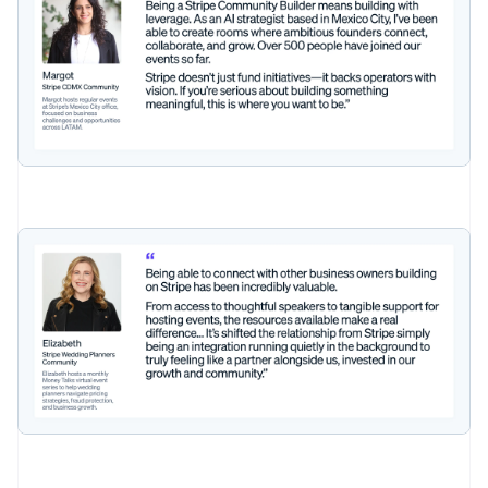
Nederlands
English
บราซิล
Português
English
บัลแกเรีย
English
เบลเยียม
Nederlands
Français
Deutsch
English
โปรตุเกส
Português
English
โปแลนด์
English
ฝรั่งเศส
Français
English
ฟินแลนด์
English
Svenska
มอลตา
English
มาเลเซีย
English
简体中文
เม็กซิโก
Español
English
ยิบรอลตาร์