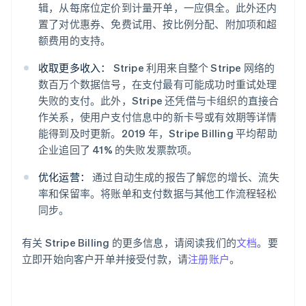
辑，从每席位定价到计量开单，一应俱全。此外还内
English
Svenska
置了对优惠券、免费试用、按比例分配、附加项和超
荷兰
Nederlands
English
额费用的支持。
加拿大
English
Français
收取更多收入：
Stripe 利用来自整个 Stripe 网络的
捷克
数百万个数据信号，在支付最有可能成功时重试处理
English
失败的支付。此外，Stripe 还凭借与卡组织的直接合
克罗地亚
作关系，使用户支付信息中的新卡号或有效期等详情
English
Italiano
能得到及时更新。2019 年，Stripe Billing 平均帮助
拉脱维亚
English
企业追回了 41% 的失败发票款项。
立陶宛
English
优化运营：
通过自动生成的报告了解您的增长、流失
列支敦士登
率和保留率。将账单和支付数据与其他工作流程轻松
Deutsch
English
同步。
卢森堡
Français
Deutsch
English
有关 Stripe Billing 的更多信息，请阅读我们的
文档
。要
罗马尼亚
English
立即开始向客户开单并接受付款，请
注册账户
。
马尔他
English
马来西亚