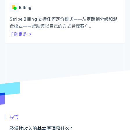
化
Stripe Sigma
产品路线图
SaaS
自定义报告
Link
Billing
Sessions 年度大会
加速结账
Data Pipeline
招聘
数据同步
Stripe Billing 支持任何定价模式——从定期到分级和混
资讯中心
资源
Stripe Press
合模式——帮助您以自己的方式管理客户。
按行业
了解更多
应用集成
AI 企业
代码示例
更多
创作者经济
开发者博客
联系
Product roadmap
游戏
API 状态
了解未来规划
酒店、旅游与休闲
联系销售
保险
Radar
成为合作伙伴
媒体与娱乐
欺诈防范
非营利组织
Atlas
专业服务
初创企业注册
公共部门
零售
Climate
碳移除
生态系统
导言
合作伙伴
Stripe App Marketplace
经常性收入的基本原理是什么？
Stripe Sessions 2026