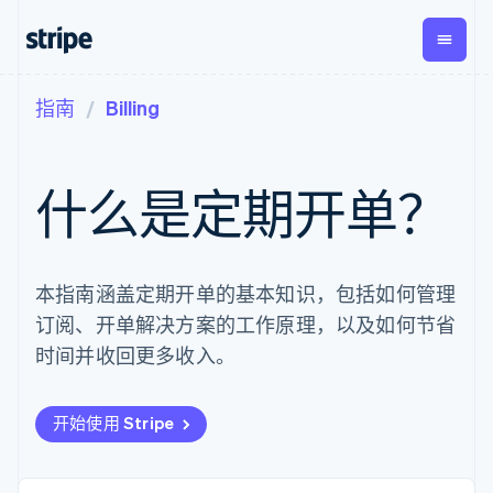
指南
Billing
按企业阶段
文档
学习
支付
营收
资金管
平台
理
易市
大型企业
Stripe 文档
博客
Payments
Billing
初创企业
API 参考文档
客户案例
什么是定期开单？
在线支付
经常性收入
Global
Conn
库与 SDK
指南
Payment links
Metronome
Payouts
Stripe Apps
按用量计费
平台
无代码支付
Subscriptions
向第三
按应用场景
Checkout
方打款
支持
本指南涵盖定期开单的基本知识，包括如何管理
预构建支付界
订阅管理
指南
智能体商务
面
Invoicing
订阅、开单解决方案的工作原理，以及如何节省
加密货币
获取支持
一次性或定期
Elements
电子商务
接受线上付款
托管支持方案
时间并收回更多收入。
灵活的 UI 组件
账单
嵌入式金融
实施预置结账流程
专业服务
支付方式
Tax
财务自动化
构建平台或交易市场
支持 125 种以
销售税和增值
全球化企业
管理订阅
上
税自动化
开始使用 Stripe
应用内支付
提供按用量计费
Authorization
Revenue
交易市场
发行稳定币支持的支付卡
Boost
Recognition
公司
资金管理
通过智能体配置和管理服
支付成功率优
会计自动化
平台
务