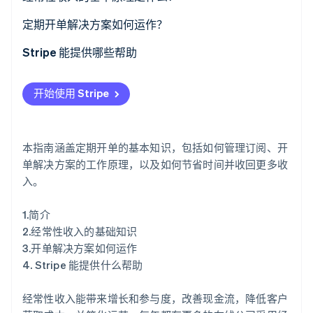
了解 Stripe 如何为 AI 构建经济基础设施。
立即观看
定期开单解决方案如何运作？
1.接受订单
Stripe 能提供哪些帮助
2. 设置灵活的开单逻辑
开始使用 Stripe
3. 收款
4. 增加收入
本指南涵盖定期开单的基本知识，包括如何管理订阅、开
5. 与内部系统集成
单解决方案的工作原理，以及如何节省时间并收回更多收
入。
6. 监控关键业务指标
1.简介
2.经常性收入的基础知识
3.开单解决方案如何运作
4. Stripe 能提供什么帮助
经常性收入能带来增长和参与度，改善现金流，降低客户