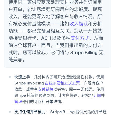
使用同一家供应商来处理支付业务并为订阅用
English
户开单，能让您增强订阅用户的忠诚度、提高
爱沙尼亚
English
收入，还能更深入地了解客户与收入情况。所
奥地利
有核心支付基础模块——诸如
收入确认
和分析
Deutsch
English
澳大利亚
功能——都已完备且相互关联。您从一开始就
English
能接受银行卡、ACH 以及多种
支付方式
，从而
巴西
触达全球客户。而且，当我们推出新的支付方
Português
English
保加利亚
式时，您可以放心，它们将与 Stripe Billing 无
English
缝兼容。
比利时
Nederlands
Français
Deutsch
English
波兰
English
快速上手：
几分钟内即可开始接受经常性付款。使用
丹麦
Stripe Invoicing
在线创建和发送发票
。向现有客户
English
收款，或共享
支付链接
以销售订阅——无代码。使用
德国
Stripe 托管的预建页面，让客户快速、轻松地
订阅
并
Deutsch
English
管理
他们的订阅和开单详情。
法国
Français
English
支持任何开单模式：
Stripe Billing 提供灵活的开单逻
芬兰