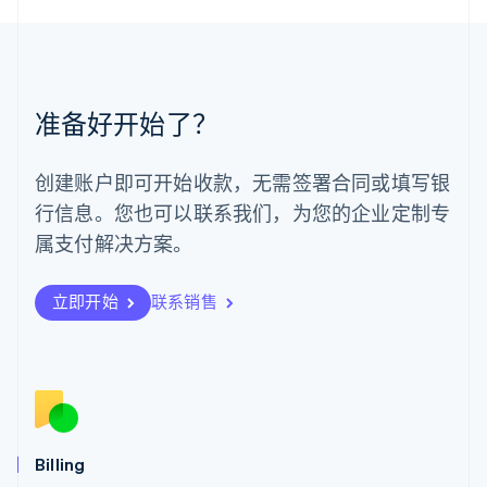
English
简体中文
美国
English
Español
简体中文
墨西哥
Español
English
准备好开始了？
挪威
English
葡萄牙
创建账户即可开始收款，无需签署合同或填写银
Português
English
行信息。您也可以联系我们，为您的企业定制专
日本
日本語
English
属支付解决方案。
瑞典
Svenska
English
瑞士
立即开始
联系销售
Deutsch
Français
Italiano
English
塞浦路斯
English
斯洛伐克
English
斯洛文尼亚
English
Italiano
Billing
泰国