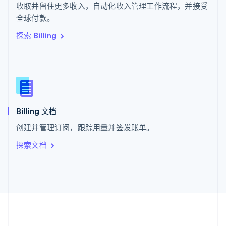
ไทย
English
收取并留住更多收入，自动化收入管理工作流程，并接受
希腊
全球付款。
English
探索 Billing
西班牙
Español
English
新加坡
English
简体中文
新西兰
English
匈牙利
English
Billing 文档
意大利
创建并管理订阅，跟踪用量并签发账单。
Italiano
English
印度
探索文档
English
英国
English
直布罗陀
English
中国内地
简体中文
English
中国香港特别行政区