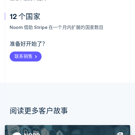
12 个国家
阿联酋
English
Noom 借助 Stripe 在一个月内扩展的国家数目
爱尔兰
English
爱沙尼亚
准备好开始了？
English
奥地利
联系销售
Deutsch
English
澳大利亚
English
巴西
Português
English
保加利亚
English
比利时
Nederlands
Français
Deutsch
English
阅读更多客户故事
波兰
English
丹麦
English