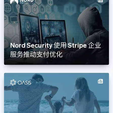
德国
Deutsch
English
法国
Français
English
芬兰
English
Svenska
荷兰
Nederlands
English
Nord Security 使用 Stripe 企业
加拿大
English
Français
服务推动支付优化
捷克
English
克罗地亚
English
Italiano
拉脱维亚
English
立陶宛
English
列支敦士登
Deutsch
English
卢森堡
Français
Deutsch
English