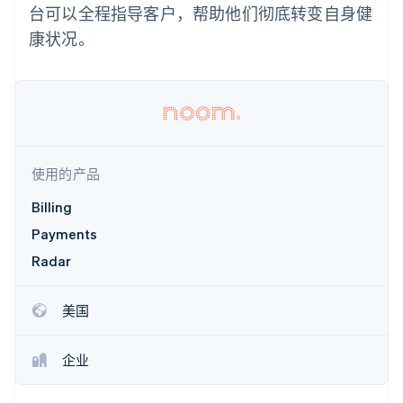
化
Stripe Sigma
产品路线图
台可以全程指导客户，帮助他们彻底转变自身健
SaaS
自定义报告
Link
Sessions 年度大会
康状况。
加速结账
Data Pipeline
招聘
数据同步
资讯中心
资源
Stripe Press
按行业
应用集成
AI 企业
代码示例
更多
创作者经济
开发者博客
联系
Product roadmap
游戏
API 状态
了解未来规划
酒店、旅游与休闲
使用的产品
联系销售
保险
Radar
成为合作伙伴
媒体与娱乐
Billing
欺诈防范
非营利组织
Payments
Atlas
专业服务
初创企业注册
公共部门
Radar
零售
Climate
碳移除
美国
生态系统
企业
合作伙伴
Stripe App Marketplace
Stripe Sessions 2026