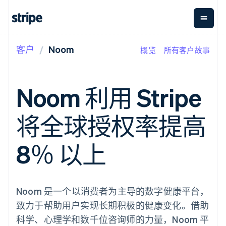
客户
Noom
概览
所有客户故事
按企业阶段
文档
学习
支付
营收
资金管
平台
理
易市
大型企业
Stripe 文档
博客
Payments
Billing
初创企业
API 参考文档
客户案例
Noom 利用 Stripe
在线支付
经常性收入
Global
Conn
库与 SDK
指南
Payment links
Metronome
Payouts
Stripe Apps
按用量计费
平台
将全球授权率提高
无代码支付
Subscriptions
向第三
按应用场景
Checkout
方打款
支持
预构建支付界
订阅管理
指南
智能体商务
8％ 以上
面
Invoicing
加密货币
获取支持
一次性或定期
Elements
电子商务
接受线上付款
托管支持方案
灵活的 UI 组件
账单
嵌入式金融
实施预置结账流程
专业服务
支付方式
Tax
财务自动化
构建平台或交易市场
支持 125 种以
销售税和增值
全球化企业
管理订阅
Noom 是一个以消费者为主导的数字健康平台，
上
税自动化
应用内支付
提供按用量计费
Authorization
Revenue
致力于帮助用户实现长期积极的健康变化。借助
交易市场
发行稳定币支持的支付卡
Boost
Recognition
公司
资金管理
通过智能体配置和管理服
科学、心理学和数千位咨询师的力量，Noom 平
支付成功率优
会计自动化
平台
务