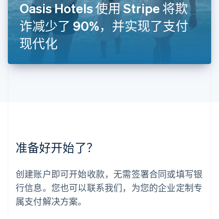
罗马尼亚
Oasis Hotels 使用 Stripe 将欺
English
诈减少了 90%，并实现了支付
马尔他
English
现代化
马来西亚
English
简体中文
美国
English
Español
简体中文
墨西哥
Español
English
挪威
English
葡萄牙
Português
English
准备好开始了？
日本
日本語
English
瑞典
创建账户即可开始收款，无需签署合同或填写银
Svenska
English
瑞士
行信息。您也可以联系我们，为您的企业定制专
Deutsch
Français
Italiano
English
属支付解决方案。
塞浦路斯
English