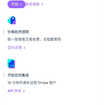
斯洛伐克
开始
联系销售
English
斯洛文尼亚
English
Italiano
泰国
ไทย
English
希腊
价格始终透明
English
统一按每笔交易收费，无隐藏费用
西班牙
Español
English
定价详情
新加坡
English
简体中文
新西兰
English
匈牙利
English
开始您的集成
意大利
10 分钟开通并运营 Stripe 账户
Italiano
English
印度
API 参考
English
英国
English