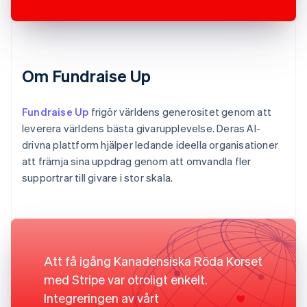
Om Fundraise Up
Fundraise Up
frigör världens generositet genom att
leverera världens bästa givarupplevelse. Deras AI-
drivna plattform hjälper ledande ideella organisationer
att främja sina uppdrag genom att omvandla fler
supportrar till givare i stor skala.
Att få igång Kanadensiska Röda Korset
med Stripe var otroligt enkelt.
Integreringen av vårt