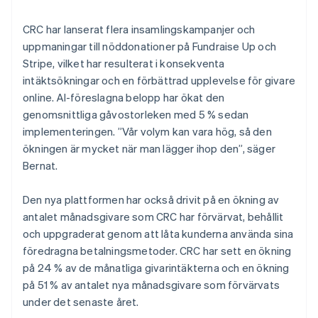
CRC har lanserat flera insamlingskampanjer och
uppmaningar till nöddonationer på Fundraise Up och
Stripe, vilket har resulterat i konsekventa
intäktsökningar och en förbättrad upplevelse för givare
online. AI-föreslagna belopp har ökat den
genomsnittliga gåvostorleken med 5 % sedan
implementeringen. ”Vår volym kan vara hög, så den
ökningen är mycket när man lägger ihop den”, säger
Bernat.
Den nya plattformen har också drivit på en ökning av
antalet månadsgivare som CRC har förvärvat, behållit
och uppgraderat genom att låta kunderna använda sina
föredragna betalningsmetoder. CRC har sett en ökning
på 24 % av de månatliga givarintäkterna och en ökning
på 51 % av antalet nya månadsgivare som förvärvats
under det senaste året.