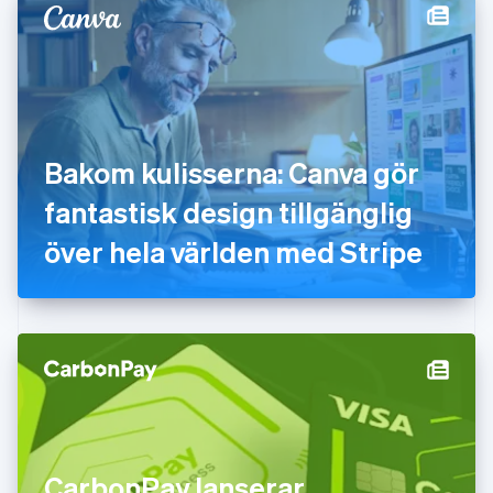
English
Svenska
Frankrike
Français
English
Förenade Arabemiraten
English
Gibraltar
English
Bakom kulisserna: Canva gör
Grekland
English
fantastisk design tillgänglig
Hongkong SAR, Kina
över hela världen med Stripe
English
简体中文
Indien
English
Irland
English
Italien
Italiano
English
Japan
日本語
English
Kanada
English
Français
CarbonPay lanserar
Kroatien