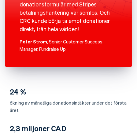
donationsformulär med Stripes
betalningshantering var sömlös. Och
CRC kunde börja ta emot donationer
direkt, från hela världen!
Peter Strom
, Senior Customer Success
Manager, Fundraise Up
24 %
ökning av månatliga donationsintäkter under det första
året
2,3 miljoner CAD