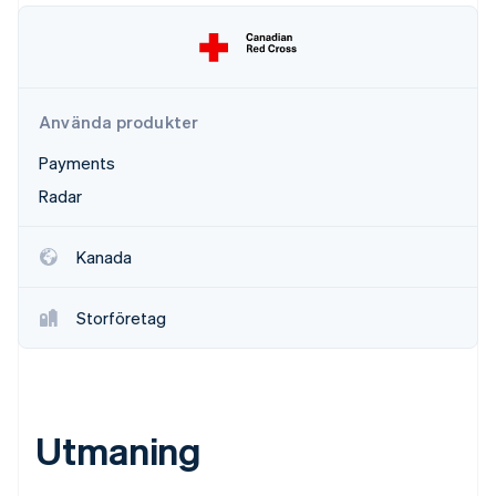
Identitetsverifiering online
Partner
Stripe App Marketplace
Använda produkter
Stripe Sessions 2026
Se hur Stripe bygger den ekonomiska inf
Payments
Titta nu
Radar
Kanada
Storföretag
Utmaning