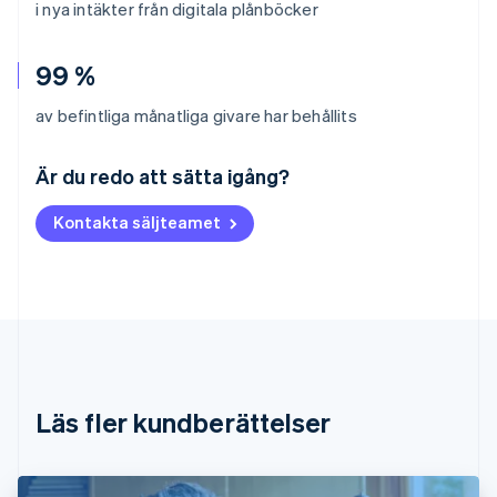
i nya intäkter från digitala plånböcker
99 %
av befintliga månatliga givare har behållits
Australien
English
Är du redo att sätta igång?
Belgien
Nederlands
Français
Deutsch
English
Kontakta säljteamet
Brasilien
Português
English
Bulgarien
English
Cypern
English
Danmark
English
Estland
Läs fler kundberättelser
English
Fastlandskina
简体中文
English
Finland