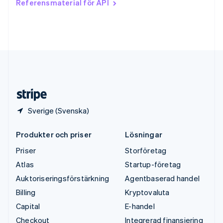
Referensmaterial för API
English
Tyskland
Deutsch
English
Ungern
English
USA
English
Español
简体中文
Österrike
Deutsch
English
Sverige (Svenska)
Produkter och priser
Lösningar
Priser
Storföretag
Atlas
Startup-företag
Auktoriseringsförstärkning
Agentbaserad handel
Billing
Kryptovaluta
Capital
E-handel
Checkout
Integrerad finansiering