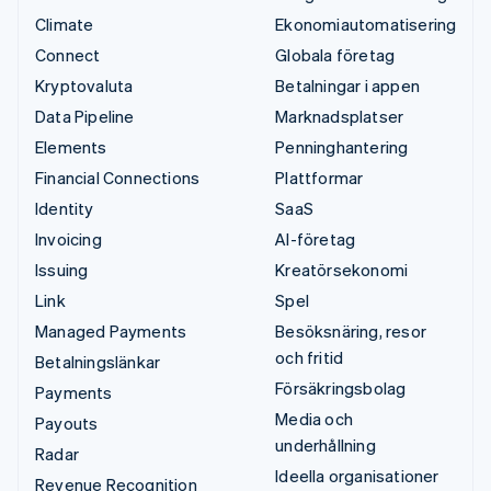
Climate
Ekonomiautomatisering
Connect
Globala företag
Kryptovaluta
Betalningar i appen
Data Pipeline
Marknadsplatser
Elements
Penninghantering
Financial Connections
Plattformar
Identity
SaaS
Invoicing
AI-företag
Issuing
Kreatörsekonomi
Link
Spel
Managed Payments
Besöksnäring, resor
och fritid
Betalningslänkar
Försäkringsbolag
Payments
Media och
Payouts
underhållning
Radar
Ideella organisationer
Revenue Recognition