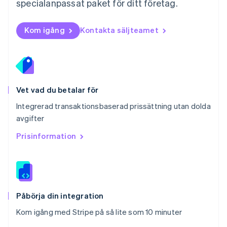
specialanpassat paket för ditt företag.
English
Portugal
Português
English
Kom igång
Kontakta säljteamet
Rumänien
English
Schweiz
Deutsch
Français
Italiano
English
Singapore
English
简体中文
Vet vad du betalar för
Slovakien
Integrerad transaktionsbaserad prissättning utan dolda
English
avgifter
Slovenien
English
Italiano
Prisinformation
Spanien
Español
English
Storbritannien
English
Sverige
Svenska
English
Påbörja din integration
Thailand
Kom igång med Stripe på så lite som 10 minuter
ไทย
English
Tjeckien