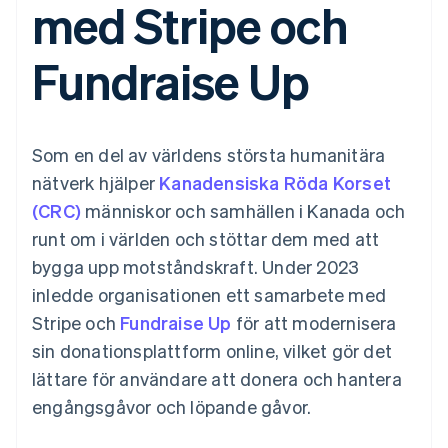
med Stripe och
Godkännandeoptimeringar
Recognition
Företag
Plattformar
Erbjud
Link
Automatiserad
SaaS
användningsbaserad
Accelererad kassaprocess
redovisning
Produktplan
fakturering
Fundraise Up
Financial Connections
Stripe Sigma
Sessions årliga
Utfärda stablecoin-
Länkade finanskontodata
Anpassade
konferens
stödda kort
rapporter
Karriärer
Tillhandahåll och
Efter bransch
Data Pipeline
Nyhetsrum
hantera tjänster med
Datasynkronisering
Stripe Press
agenter
Som en del av världens största humanitära
AI-företag
Kreatörsekonomi
nätverk hjälper
Kanadensiska Röda Korset
Spel
(CRC)
människor och samhällen i Kanada och
Besöksnäring, resor
Kontakt
Mer
Resurser
och fritid
runt om i världen och stöttar dem med att
Product roadmap
Försäkringsbolag
Kontakta säljteamet
Se vad som kommer härnäst
Media och
Appintegrationer
bygga upp motståndskraft. Under 2023
Bli partner
underhållning
Kodexempel
Radar
inledde organisationen ett samarbete med
Ideella organisationer
Utvecklarblogg
Bedrägeribekämpning
Professionella tjänster
API-status
Stripe och
Fundraise Up
för att modernisera
Offentlig sektor
Atlas
sin donationsplattform online, vilket gör det
Detaljhandel
Bolagsbildning för startups
lättare för användare att donera och hantera
Climate
engångsgåvor och löpande gåvor.
Koldioxidinfångning
Ecosystem
Identity