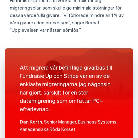
Fundraise Up för att utveckla en fullständig
migreringsplan som skulle ge minimala störningar för
dessa värdefulla givare. ”Vi förlorade mindre än 1 % av
våra givare i den processen”, säger Bernat.
”Upplevelsen var nästan sömlös.”
Att migrera vår befintliga givarbas till
Fundraise Up och Stripe var en av de
enklaste migreringarna jag någonsin
har gjort, särskilt för en stor
datamigrering som omfattar PCI-
efterlevnad.
Dan Korth
, Senior Manager, Business Systems,
Kanadensiska Röda Korset