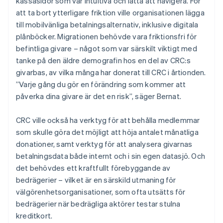
kassasidor som var intuitiva och lätta att navigera. För
att ta bort ytterligare friktion ville organisationen lägga
till mobilvänliga betalningsalternativ, inklusive digitala
plånböcker. Migrationen behövde vara friktionsfri för
befintliga givare – något som var särskilt viktigt med
tanke på den äldre demografin hos en del av CRC:s
givarbas, av vilka många har donerat till CRC i årtionden.
”Varje gång du gör en förändring som kommer att
påverka dina givare är det en risk”, säger Bernat.
CRC ville också ha verktyg för att behålla medlemmar
som skulle göra det möjligt att höja antalet månatliga
donationer, samt verktyg för att analysera givarnas
betalningsdata både internt och i sin egen datasjö. Och
det behövdes ett kraftfullt förebyggande av
bedrägerier – vilket är en särskild utmaning för
välgörenhetsorganisationer, som ofta utsätts för
bedrägerier när bedrägliga aktörer testar stulna
kreditkort.