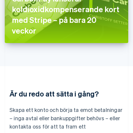
English
Italiano
koldioxidkompenserande kort
Lettland
English
med Stripe – på bara 20
Liechtenstein
veckor
Deutsch
English
Litauen
English
Luxemburg
Français
Deutsch
English
Malaysia
English
简体中文
Malta
English
Mexiko
Español
English
Är du redo att sätta i gång?
Nederländerna
Nederlands
English
Norge
Skapa ett konto och börja ta emot betalningar
English
– inga avtal eller bankuppgifter behövs – eller
Nya Zeeland
kontakta oss för att ta fram ett
English
Polen