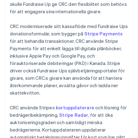
skulle Fundraise Up ge CRC den flexibilitet som behövs
för att engagera sina internationella givare.
CRC moderniserade sitt kassaflöde med Fundraise Ups
donationsformulär, som bygger på
Stripe Payments
för att behandla transaktioner. CRC använde Stripe
Payments för att enkelt lägga till digitala plånböcker,
inklusive Apple Pay och Google Pay, och
förauktoriserade debiteringar (PAD) i Kanada. Stripe
driver också Fundraise Ups självbetjäningsportaler för
givare, som CRC:s givare kan använda för att hantera
återkommande planer, avsätta gåvor och ladda ner
skattekvitton.
CRC använde Stripes
kortuppdaterare
och lösning för
bedrägeribekämpning,
Stripe Radar
, för att öka
auktoriseringsgraden och samtidigt minska
bedrägerierna. Kortuppdateraren uppdaterar
automatiskt betalningsuppgifter för kort som har gått