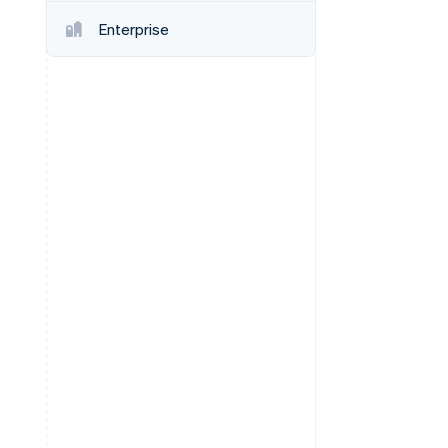
Enterprise
Stripe-Sessions 2026
Erfahren Sie, wie Stripe
Lösungen für die
Wirtschaftsinfrastruktur
für KI aufbaut.
Jetzt ansehen