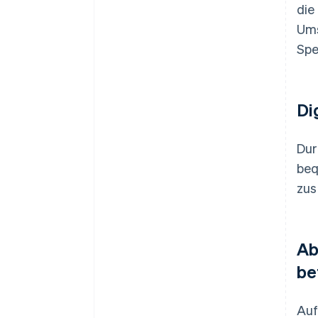
die
Ums
Spe
Di
Dur
beq
zus
Ab
be
Auf