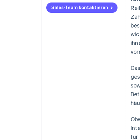
Sales-Team kontaktieren
Rei
Zah
bes
wic
ihn
vor
Das
ges
sow
Bet
häu
Obw
Int
für