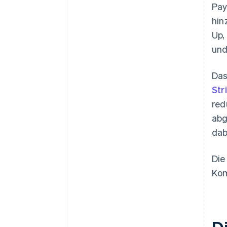
Pay
hin
Up,
und
Das
Str
red
abg
dab
Die
Kom