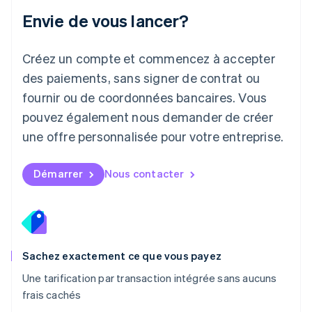
Deutsch
English
Envie de vous lancer?
Lituanie
English
Luxembourg
Créez un compte et commencez à accepter
Français
Deutsch
English
Malaisie
des paiements, sans signer de contrat ou
English
简体中文
fournir ou de coordonnées bancaires. Vous
Malte
pouvez également nous demander de créer
English
Mexique
une offre personnalisée pour votre entreprise.
Español
English
Norvège
English
Démarrer
Nous contacter
Nouvelle-Zélande
English
Pays-Bas
Nederlands
English
Pologne
English
Sachez exactement ce que vous payez
Portugal
Une tarification par transaction intégrée sans aucuns
Português
English
frais cachés
RAS de Hong Kong, Chine