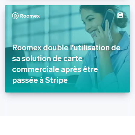
English
Español
简体中文
Finlande
English
Svenska
France
Français
English
Gibraltar
English
Grèce
Roomex double l’utilisation de
English
Hongrie
sa solution de carte
English
commerciale après être
Inde
English
passée à Stripe
Irlande
English
Italie
Italiano
English
Japon
日本語
English
Lettonie
English
Liechtenstein