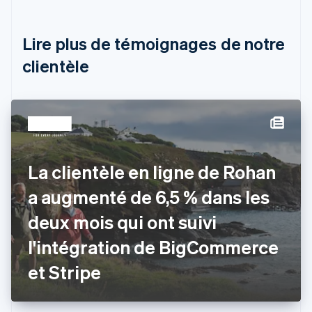
Nederlands
Français
Deutsch
English
Brésil
Português
English
Lire plus de témoignages de notre
Bulgarie
English
clientèle
Canada
English
Français
Chine continentale
简体中文
English
Chypre
English
Croatie
La clientèle en ligne de Rohan
English
Italiano
Danemark
a augmenté de 6,5 % dans les
English
Émirats arabes unis
deux mois qui ont suivi
English
l'intégration de BigCommerce
Espagne
Español
English
et Stripe
Estonie
English
États-Unis