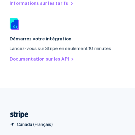
English
简体中文
Informations sur les tarifs
République tchèque
English
Roumanie
English
Royaume-Uni
English
Démarrez votre intégration
Singapour
Lancez-vous sur Stripe en seulement 10 minutes
English
简体中文
Slovaquie
Documentation sur les API
English
Slovénie
English
Italiano
Suède
Svenska
English
Suisse
Deutsch
Français
Italiano
English
Thaïlande
ไทย
English
Canada (Français)