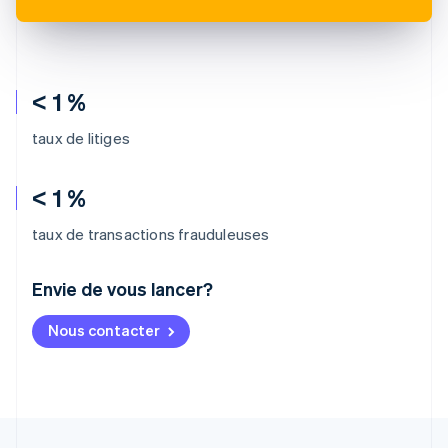
< 1 %
taux de litiges
< 1 %
taux de transactions frauduleuses
Envie de vous lancer?
Allemagne
Nous contacter
Deutsch
English
Australie
English
Autriche
Deutsch
English
Belgique