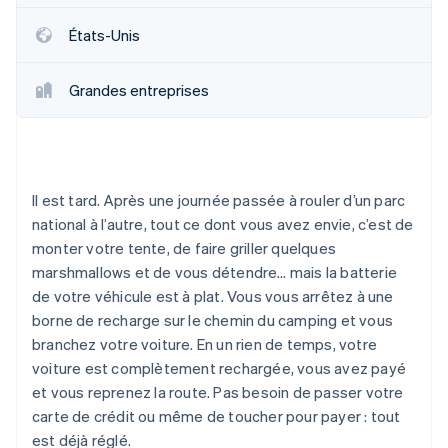
Commerce de détail
État des API
Atlas
États-Unis
Constitution d'une entreprise
Climate
Élimination du carbone
Écosystème
Grandes entreprises
Identity
Partenaires
Vérification de l'identité
Stripe App Marketplace
Il est tard. Après une journée passée à rouler d’un parc
national à l’autre, tout ce dont vous avez envie, c’est de
monter votre tente, de faire griller quelques
Stripe Sessions 2026
Découvrez comment Stripe construit l’infrastructure écon
marshmallows et de vous détendre… mais la batterie
l’IA.
de votre véhicule est à plat. Vous vous arrêtez à une
Regarder
borne de recharge sur le chemin du camping et vous
branchez votre voiture. En un rien de temps, votre
voiture est complètement rechargée, vous avez payé
et vous reprenez la route. Pas besoin de passer votre
carte de crédit ou même de toucher pour payer : tout
est déjà réglé.