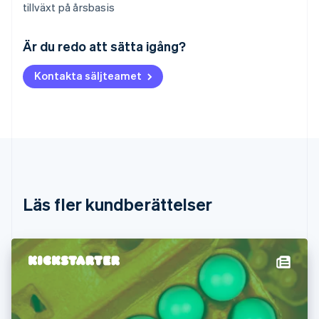
tillväxt på årsbasis
Australien
English
Är du redo att sätta igång?
Belgien
Nederlands
Français
Deutsch
English
Kontakta säljteamet
Brasilien
Português
English
Bulgarien
English
Cypern
English
Danmark
English
Estland
Läs fler kundberättelser
English
Fastlandskina
简体中文
English
Finland
English
Svenska
Frankrike
Français
English
Förenade Arabemiraten
English