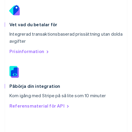
Schweiz
Deutsch
Français
Italiano
English
Singapore
English
简体中文
Vet vad du betalar för
Slovakien
Integrerad transaktionsbaserad prissättning utan dolda
English
avgifter
Slovenien
English
Italiano
Prisinformation
Spanien
Español
English
Storbritannien
English
Sverige
Svenska
English
Påbörja din integration
Thailand
Kom igång med Stripe på så lite som 10 minuter
ไทย
English
Tjeckien
Referensmaterial för API
English
Tyskland
Deutsch
English
Ungern
English