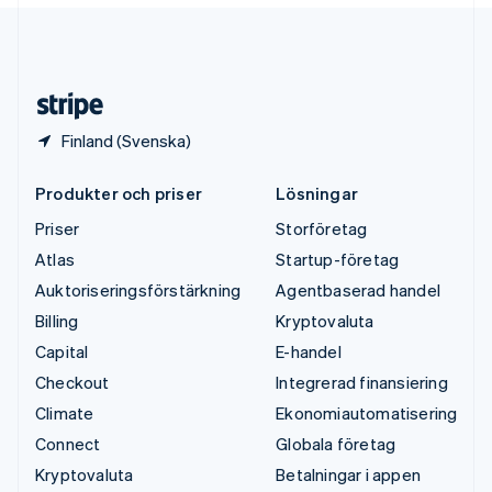
USA
English
Español
简体中文
Österrike
Deutsch
English
Finland (Svenska)
Produkter och priser
Lösningar
Priser
Storföretag
Atlas
Startup-företag
Auktoriseringsförstärkning
Agentbaserad handel
Billing
Kryptovaluta
Capital
E-handel
Checkout
Integrerad finansiering
Climate
Ekonomiautomatisering
Connect
Globala företag
Kryptovaluta
Betalningar i appen