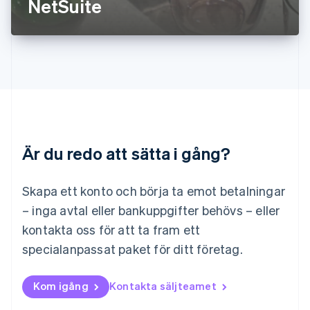
NetSuite
Litauen
English
Luxemburg
Français
Deutsch
English
Malaysia
English
简体中文
Malta
English
Mexiko
Español
English
Är du redo att sätta i gång?
Nederländerna
Nederlands
English
Norge
Skapa ett konto och börja ta emot betalningar
English
– inga avtal eller bankuppgifter behövs – eller
Nya Zeeland
kontakta oss för att ta fram ett
English
Polen
specialanpassat paket för ditt företag.
English
Portugal
Português
English
Kom igång
Kontakta säljteamet
Rumänien
English