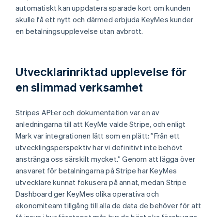
automatiskt kan uppdatera sparade kort om kunden
skulle få ett nytt och därmed erbjuda KeyMes kunder
en betalningsupplevelse utan avbrott.
Utvecklarinriktad upplevelse för
en slimmad verksamhet
Stripes API:er och dokumentation var en av
anledningarna till att KeyMe valde Stripe, och enligt
Mark var integrationen lätt som en plätt: ”Från ett
utvecklingsperspektiv har vi definitivt inte behövt
anstränga oss särskilt mycket.” Genom att lägga över
ansvaret för betalningarna på Stripe har KeyMes
utvecklare kunnat fokusera på annat, medan Stripe
Dashboard ger KeyMes olika operativa och
ekonomiteam tillgång till alla de data de behöver för att
få insyn i hur företaget mår, hur de bäst ska förebygga