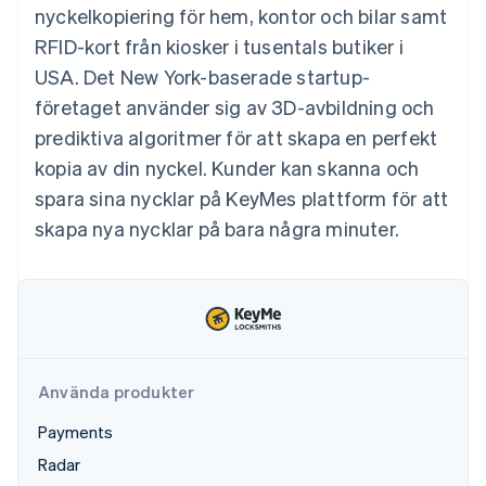
Godkännandeoptimeringar
Recognition
Företag
nyckelkopiering för hem, kontor och bilar samt
Plattformar
Erbjud
Link
Automatiserad
SaaS
användningsbaserad
RFID-kort från kiosker i tusentals butiker i
Accelererad kassaprocess
redovisning
Produktplan
fakturering
Financial Connections
Stripe Sigma
Sessions årliga
USA. Det New York-baserade startup-
Utfärda stablecoin-
Länkade finanskontodata
Anpassade
konferens
stödda kort
företaget använder sig av 3D-avbildning och
rapporter
Karriärer
Tillhandahåll och
Efter bransch
Data Pipeline
Nyhetsrum
hantera tjänster med
prediktiva algoritmer för att skapa en perfekt
Datasynkronisering
Stripe Press
agenter
kopia av din nyckel. Kunder kan skanna och
AI-företag
Kreatörsekonomi
spara sina nycklar på KeyMes plattform för att
Spel
skapa nya nycklar på bara några minuter.
Besöksnäring, resor
Kontakt
Mer
Resurser
och fritid
Product roadmap
Försäkringsbolag
Kontakta säljteamet
Se vad som kommer härnäst
Media och
Appintegrationer
Bli partner
underhållning
Kodexempel
Radar
Ideella organisationer
Utvecklarblogg
Bedrägeribekämpning
Professionella tjänster
API-status
Offentlig sektor
Atlas
Detaljhandel
Bolagsbildning för startups
Använda produkter
Climate
Payments
Koldioxidinfångning
Ecosystem
Radar
Identity