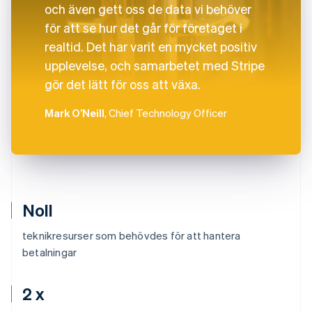
och även gett oss de data vi behöver
för att se hur det går för företaget i
realtid. Det har varit en mycket positiv
upplevelse, och samarbetet med Stripe
gör det lätt för oss att växa.
Mark O’Neill
, Chief Technology Officer
Noll
teknikresurser som behövdes för att hantera
betalningar
2 x