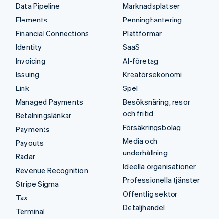
Data Pipeline
Marknadsplatser
Elements
Penninghantering
Financial Connections
Plattformar
Identity
SaaS
Invoicing
AI-företag
Issuing
Kreatörsekonomi
Link
Spel
Managed Payments
Besöksnäring, resor
och fritid
Betalningslänkar
Försäkringsbolag
Payments
Media och
Payouts
underhållning
Radar
Ideella organisationer
Revenue Recognition
Professionella tjänster
Stripe Sigma
Offentlig sektor
Tax
Detaljhandel
Terminal