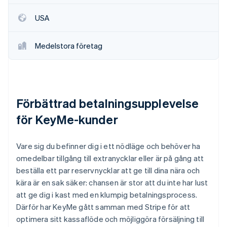
Identitetsverifiering online
Partner
USA
Stripe App Marketplace
Medelstora företag
Stripe Sessions 2026
Se hur Stripe bygger den ekonomiska inf
Titta nu
Förbättrad betalningsupplevelse
för KeyMe-kunder
Vare sig du befinner dig i ett nödläge och behöver ha
omedelbar tillgång till extranycklar eller är på gång att
beställa ett par reservnycklar att ge till dina nära och
kära är en sak säker: chansen är stor att du inte har lust
att ge dig i kast med en klumpig betalningsprocess.
Därför har KeyMe gått samman med Stripe för att
optimera sitt kassaflöde och möjliggöra försäljning till