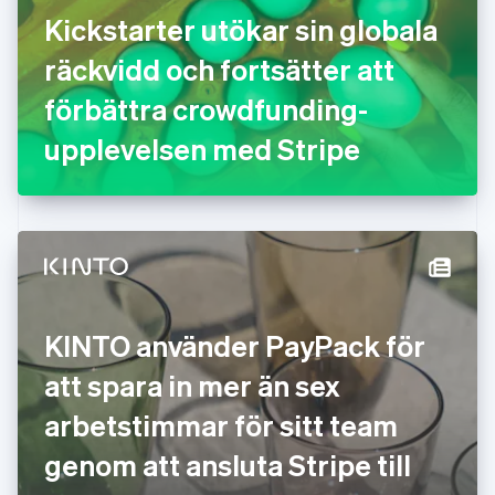
Kickstarter utökar sin globala
Gibraltar
English
räckvidd och fortsätter att
Grekland
English
förbättra crowdfunding-
Hongkong SAR, Kina
upplevelsen med Stripe
English
简体中文
Indien
English
Irland
English
Italien
Italiano
English
Japan
日本語
English
KINTO använder PayPack för
Kanada
English
Français
att spara in mer än sex
Kroatien
English
Italiano
arbetstimmar för sitt team
Lettland
English
genom att ansluta Stripe till
Liechtenstein
Deutsch
English