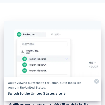
アラブ首長国連邦
English
イギリス
English
イタリア
Italiano
English
インド
English
エストニア
English
オーストラリア
English
オーストリア
Deutsch
English
オランダ
Nederlands
English
カナダ
You’re viewing our website for Japan, but it looks like
English
Français
キプロス
you’re in the United States.
English
Switch to the United States site
ギリシア
English