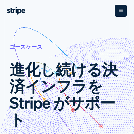
企業規模別
ドキュメント
学ぶ
支払い
収益
資金管
プラッ
理
フォー
大企業向け
Stripe のドキュメント
ブログ
とマー
ユースケース
Payments
Billing
スタートアップ向け
API リファレンス
導入事例
オンライン決
経常収益
ットプ
Global
ライブラリと SDK
ガイド
済
Metronome
Payouts
イス
Stripe Apps
進化し続ける決
Managed
従量課金
Payments
第三者
Connec
ユースケース別
マーチャント
サブスクリ
への入
サポート
済インフラを
プション
オブレコード
金
プラッ
ガイド
エージェンティックコマ
サブスクリ
ソリューショ
Payment links
フォー
ース
サポートに問い合わせる
プションの
ン
決済の
Stripe がサポー
E コマース / ECサイト
オンライン決済を受け付
管理サポートプラン
コーディング
管理
Invoicing
築
埋込型金融
け
プロフェッショナルサー
1 回限りまた
不要の決済ペ
請求・財務関連
構築済みの決済を実装
ビス
は継続
ージ
Checkout
グローバルビジネス
プラットフォームまたは
ト
構築済み決済
Tax
アプリ内決済
マーケットプレイスを構
消費税と
UI
マーケットプレイス
築する
VAT の自動
Elements
資金管理
サブスクリプションを管
柔軟な UI コン
計算
Revenue
会社
プラットフォーム
理