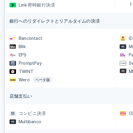
Link 即時銀行決済
銀行へのリダイレクトとリアルタイムの決済
Bancontact
i
Blik
M
EPS
P
PromptPay
S
TWINT
M
Wero
ベータ版
店舗支払い
コンビニ決済
O
Multibanco