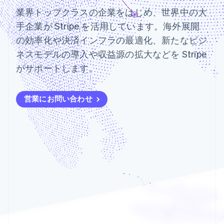
Recognition
ポーネント
SaaS
従量課金請求を提供
業界トップクラスの企業をはじめ、世界中の大
決済手段
製品ロードマップ
ステーブルコイン担保型
会計管理の
125 以上の決
Sessions 年次カンファ
手企業が Stripe を活用しています。海外展開
のカードを発行
自動化
済手段を利用
レンス
エージェントによるサー
の効率化や決済インフラの最適化、新たなビジ
Stripe
可能
Terminal
採用情報
ビスのプロビジョニング
Sigma
業種別
対面支払い
ニュースルーム
と管理
ネスモデルの導入や収益源の拡大などを Stripe
カスタムレ
Authorization
Stripe Press
ポート
がサポートします。
Boost
AI 企業
Data
決済成功率の
クリエイターエコノミ―
Pipeline
最適化
ゲーム
リソース
データの同
Link
ホスピタリティ、旅行、
お問い合わせ
営業にお問い合わせ
期
スピーディー
レジャー
な決済
保険
アプリへの導入
営業にお問い合わせ
メディアおよびエンター
コードサンプル
パートナーになる
テインメント
開発者のブログ
非営利団体
API ステータス
プロフェッショナルサー
その他
ビス
Product roadmap
パブリックセクター
今後の予定を確認
小売業
Radar
不正防止
エコシステム
Atlas
スタートアップの企業設立