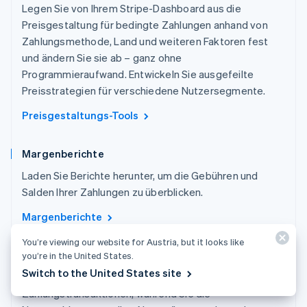
Legen Sie von Ihrem Stripe-Dashboard aus die
Preisgestaltung für bedingte Zahlungen anhand von
Zahlungsmethode, Land und weiteren Faktoren fest
und ändern Sie sie ab – ganz ohne
Programmieraufwand. Entwickeln Sie ausgefeilte
Preisstrategien für verschiedene Nutzersegmente.
Preisgestaltungs-Tools
Margenberichte
Laden Sie Berichte herunter, um die Gebühren und
Salden Ihrer Zahlungen zu überblicken.
Margenberichte
You’re viewing our website for Austria, but it looks like
Weitergabe der Netzwerkkosten
you’re in the United States.
Switch to the United States site
Erheben Sie einen Aufschlag auf
Zahlungstransaktionen, während Sie die