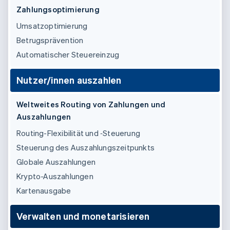
Betrugsprävention
Ecosystem
Zahlungsoptimierung
Atlas
Umsatzoptimierung
Start-up-Gründung
Partner
Stripe App-Marktplatz
Betrugsprävention
Climate
CO₂-Entnahme
Automatischer Steuereinzug
Identity
Online-Identitätsprüfung
Nutzer/innen auszahlen
Weltweites Routing von Zahlungen und
Auszahlungen
Routing-Flexibilität und ‑Steuerung
Stripe-Sessions 2026
Steuerung des Auszahlungszeitpunkts
Erfahren Sie, wie Stripe Lösungen für die Wirts
Jetzt ansehen
Globale Auszahlungen
Krypto-Auszahlungen
Kartenausgabe
Verwalten und monetarisieren