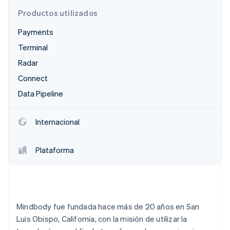
Productos utilizados
Radar
Prevención de fraude
Payments
Ecosistema
Atlas
Terminal
Constitución de una startup
Socios
Radar
Climate
Stripe App Marketplace
Eliminación de dióxido de carbono
Connect
Identity
Data Pipeline
Verificación de identidad en línea
Internacional
Plataforma
Sesiones de Stripe 2026
Descubre cómo Stripe construye la infraestructura económi
Mirar ahora
Mindbody fue fundada hace más de 20 años en San
Luis Obispo, California, con la misión de utilizar la