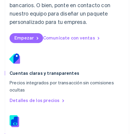
English
bancarios. O bien, ponte en contacto con
Luxemburgo
nuestro equipo para diseñar un paquete
Français
Deutsch
English
Malasia
personalizado para tu empresa.
English
简体中文
Malta
English
Empezar
Comunícate con ventas
México
Español
English
Noruega
English
Nueva Zelandia
English
Cuentas claras y transparentes
Países Bajos
Precios integrados por transacción sin comisiones
Nederlands
English
ocultas
Polonia
English
Detalles de los precios
Portugal
Português
English
RAE de Hong Kong, China
English
简体中文
Reino Unido