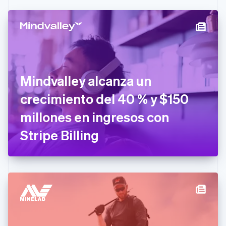
English
Français
China continental
简体中文
English
Chipre
English
Croacia
English
Italiano
Dinamarca
Mindvalley alcanza un
English
Emiratos Árabes Unidos
crecimiento del 40 % y $150
English
millones en ingresos con
Eslovaquia
English
Stripe Billing
Eslovenia
English
Italiano
España
Español
English
Estados Unidos
English
Español
简体中文
Estonia
English
Finlandia