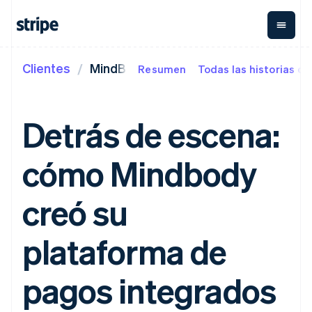
Clientes
MindBody
Resumen
Todas las historias de
Por etapa
Documentación
Aprender
Pagos
Ingresos
Gestión del
dinero
Empresas
Documentación de
Blog
Payments
Billing
Startups
Stripe
Historias de clientes
Detrás de escena:
Pagos
Ingresos
Treasury
Referencia de API
Guías
electrónicos
recurrentes
Finanzas de la
Librerías y SDK
Managed
Metronome
Stripe Apps
empresa
cómo Mindbody
Payments
Cobro por
Global Payouts
Por caso de uso
Solución para
consumo
Soporte
comerciantes
Suscripciones
Transferencias
Comercio agéntico
creó su
registrados
Payment links
Gestión de
a terceros
Guías
Criptomoneda
Obtener soporte
Pagos sin
suscripciones
Capital
E-commerce
Planes de soporte
necesidad de
Invoicing
Financiación
Finanzas integradas
Aceptar pagos
gestionado
plataforma de
programación
Checkout
Único o
empresarial
Automatización de
electrónicos
Servicios
IU de pago
recurrente
Crypto
finanzas
Implementar un
profesionales
prediseñadas
Tax
Cartera, emisión
Empresas
proceso de compra
pagos integrados
Elements
Automatiza el
de stablecoins
internacionales
prediseñado
Componentes
imp. sobre las
e
Vía de acceso
Pagos en la aplicación
Crear una plataforma o
flexibles de IU
ventas e IVA
Revenue
a
infraestructura
Marketplaces
un Marketplace