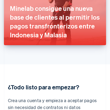
English
Svenska
Francia
Minelab consigue una nueva
Français
English
Gibraltar
base de clientes al permitir los
English
pagos transfronterizos entre
Grecia
English
Indonesia y Malasia
Hungría
English
India
English
Irlanda
English
Italia
Italiano
English
Japón
日本語
English
¿Todo listo para empezar?
Letonia
English
Liechtenstein
Crea una cuenta y empieza a aceptar pagos
Deutsch
English
Lituania
sin necesidad de contratos ni datos