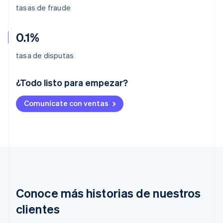
tasas de fraude
0.1%
tasa de disputas
¿Todo listo para empezar?
Alemania
Comunícate con ventas
Deutsch
English
Australia
English
Austria
Deutsch
English
Bélgica
Nederlands
Français
Deutsch
English
Brasil
Português
English
Conoce más historias de nuestros
Bulgaria
English
clientes
Canadá