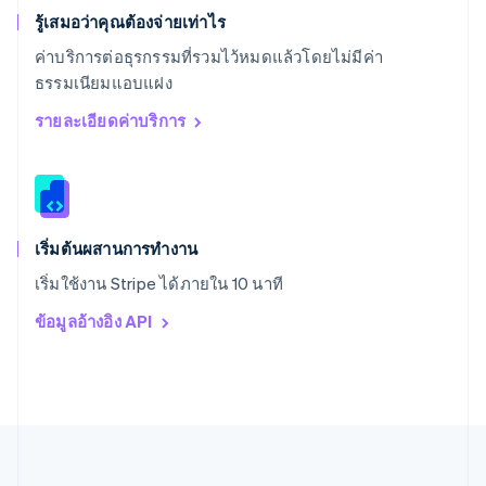
English
Español
简体中文
รู้เสมอว่าคุณต้องจ่ายเท่าไร
สหรัฐอาหรับเอมิเรตส์
ค่าบริการต่อธุรกรรมที่รวมไว้หมดแล้วโดยไม่มีค่า
English
ธรรมเนียมแอบแฝง
สหราชอาณาจักร
English
รายละเอียดค่าบริการ
สาธารณรัฐเช็ก
English
สิงคโปร์
English
简体中文
ออสเตรเลีย
English
เริ่มต้นผสานการทำงาน
ออสเตรีย
เริ่มใช้งาน Stripe ได้ภายใน 10 นาที
Deutsch
English
อิตาลี
ข้อมูลอ้างอิง API
Italiano
English
อินเดีย
English
เอสโตเนีย
English
ไอร์แลนด์
English
ฮังการี