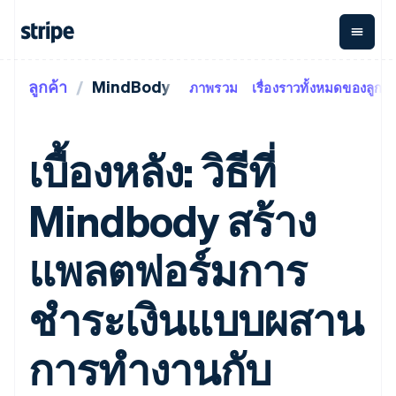
ลูกค้า
MindBody
ภาพรวม
เรื่องราวทั้งหมดของลูกค้
ตามขั้น
เอกสารประกอบ
เรียนรู้
การชำระเงิน
รายรับ
การ
แพลตฟอ
จัดการ
และ
องค์กร
Stripe Docs
บล็อก
เงิน
มาร์เก็ต
Payments
Billing
ธุรกิจสตาร์ทอัพ
ข้อมูลอ้างอิงเกี่ยวกับ API
เรื่องราวจากลูกค้า
เบื้องหลัง: วิธีที่
การชำระเงิน
รายรับตาม
เพลส
ไลบรารีและ SDK
คู่มือ
ออนไลน์
แบบแผนล่วง
Stripe Apps
Global
Payment links
หน้า
Metronome
Payouts
Conne
Mindbody สร้าง
การชำร
ตามกรณีใช้งาน
การชำระเงิน
การเรียกเก็บ
เบิกจ่าย
เงินสำห
การสนับสนุน
แบบไม่ต้อง
เงินตามการ
ให้กับ
แพลตฟอ
คู่มือ
การค้าแบบใช้เอเจนต์
แพลตฟอร์มการ
เขียนโค้ด
Checkout
ใช้งาน
การชำระเงิน
บุคคลที่
อีคอมเมิร์ซ
รับการสนับสนุน
UI การชำระ
ตามรอบบิล
สาม
บริการทางการเงินที่ผสาน
รับการชำระเงินออนไลน์
แพ็กเกจการสนับสนุนที่ได้
การจัดการ
เงินสำเร็จรูป
รวมในตัว
ติดตั้งใช้งานการชำระเงิน
รับการจัดการ
ชำระเงินแบบผสาน
การชำระเงิน
Elements
การทำงานอัตโนมัติด้าน
สำเร็จรูป
บริการเฉพาะทาง
องค์ประกอบ UI
ตามรอบบิล
Invoicing
การเงิน
สร้างแพลตฟอร์มหรือ
ครั้งเดียวหรือ
ที่ยืดหยุ่น
ธุรกิจทั่วโลก
มาร์เก็ตเพลส
การทำงานกับ
ตามแบบแผน
วิธีการชำระ
การชำระเงินในแอป
จัดการการชำระเงินตาม
เงิน
ล่วงหน้า
Tax
มาร์เก็ตเพลส
รอบบิล
เข้าถึงได้
คิดภาษีการ
บริษัท
การจัดการเงิน
เสนอการเรียกเก็บเงินตาม