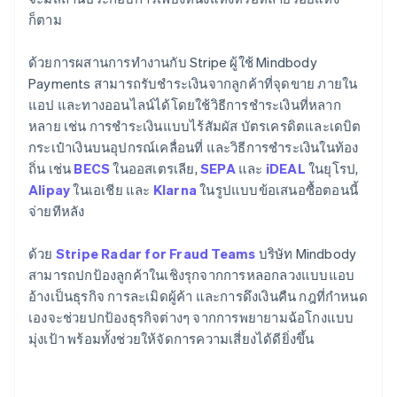
ก็ตาม
ด้วยการผสานการทำงานกับ Stripe ผู้ใช้ Mindbody
Payments สามารถรับชำระเงินจากลูกค้าที่จุดขาย ภายใน
แอป และทางออนไลน์ได้โดยใช้วิธีการชำระเงินที่หลาก
หลาย เช่น การชำระเงินแบบไร้สัมผัส บัตรเครดิตและเดบิต
กระเป๋าเงินบนอุปกรณ์เคลื่อนที่ และวิธีการชำระเงินในท้อง
ถิ่น เช่น
BECS
ในออสเตรเลีย,
SEPA
และ
iDEAL
ในยุโรป,
Alipay
ในเอเชีย และ
Klarna
ในรูปแบบข้อเสนอซื้อตอนนี้
จ่ายทีหลัง
ด้วย
Stripe Radar for Fraud Teams
บริษัท Mindbody
สามารถปกป้องลูกค้าในเชิงรุกจากการหลอกลวงแบบแอบ
อ้างเป็นธุรกิจ การละเมิดผู้ค้า และการดึงเงินคืน กฎที่กำหนด
เองจะช่วยปกป้องธุรกิจต่างๆ จากการพยายามฉ้อโกงแบบ
มุ่งเป้า พร้อมทั้งช่วยให้จัดการความเสี่ยงได้ดียิ่งขึ้น