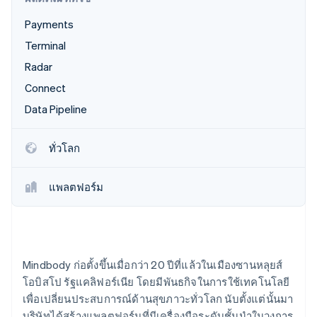
พาร์ทเนอร์
การก่อตั้งบริษัทสตาร์ทอัพ
Stripe App Marketplace
Payments
Climate
Terminal
การขจัดคาร์บอน
Radar
Connect
Data Pipeline
Stripe Sessions 2026
ดูว่า Stripe กำลังสร้างโครงสร้างพื้นฐานระบบเศรษฐกิจสำหรับ
ทั่วโลก
AI อย่างไร
รับชมเลย
แพลตฟอร์ม
Mindbody ก่อตั้งขึ้นเมื่อกว่า 20 ปีที่แล้วในเมืองซานหลุยส์
โอบิสโป รัฐแคลิฟอร์เนีย โดยมีพันธกิจในการใช้เทคโนโลยี
เพื่อเปลี่ยนประสบการณ์ด้านสุขภาวะทั่วโลก นับตั้งแต่นั้นมา
บริษัทได้สร้างแพลตฟอร์มที่มีเครื่องมือระดับชั้นนำในวงการ