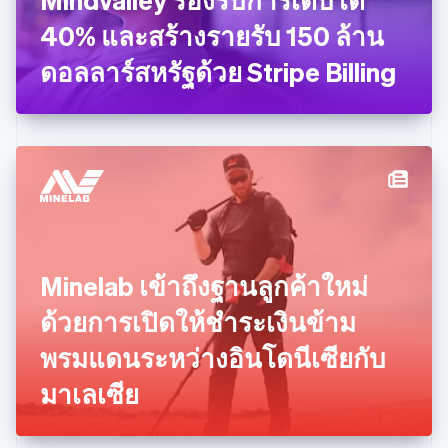
บราซิล
Português
English
40% และสร้างรายรับ 150 ล้าน
บัลแกเรีย
ดอลลาร์สหรัฐด้วย Stripe Billing
English
เบลเยียม
Nederlands
Français
Deutsch
English
โปรตุเกส
Português
English
โปแลนด์
English
ฝรั่งเศส
Français
English
ฟินแลนด์
English
Svenska
Minelab เข้าถึงฐานลูกค้าใหม่
มอลตา
English
ด้วยการเปิดให้ชำระเงินข้าม
มาเลเซีย
English
简体中文
พรมแดนระหว่างอินโดนีเซียกับ
เม็กซิโก
มาเลเซีย
Español
English
ยิบรอลตาร์
English
เยอรมนี