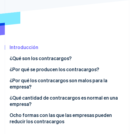
Sector público
Radar
Comercio minorista
Prevención de fraude
Atlas
Constitución de una startup
Ecosystem
Climate
Eliminación de dióxido de carbono
Socios
Introducción
Stripe App Marketplace
Identity
Verificación de identidad en línea
¿Qué son los contracargos?
¿Por qué se producen los contracargos?
¿Por qué los contracargos son malos para la
empresa?
Stripe Sessions 2026
Descubre cómo Stripe está construyendo la infraestructu
¿Qué cantidad de contracargos es normal en una
para la IA.
empresa?
Ver ahora
Ocho formas con las que las empresas pueden
reducir los contracargos
Priorizar la seguridad para los pago en persona y en