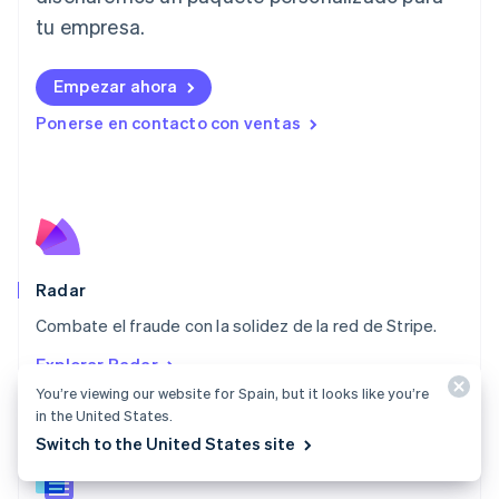
Deutsch
English
tu empresa.
Lituania
English
Luxemburgo
Empezar ahora
Français
Deutsch
English
Malasia
Ponerse en contacto con ventas
English
简体中文
Malta
English
México
Español
English
Noruega
English
Radar
Nueva Zelanda
English
Combate el fraude con la solidez de la red de Stripe.
Países Bajos
Explorar Radar
Nederlands
English
You’re viewing our website for Spain, but it looks like you’re
Polonia
in the United States.
English
Portugal
Switch to the United States site
Português
English
RAE de Hong Kong, China