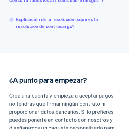
Consulta todos los artículos sobre riesgos
English
Finlandia
English
Svenska
Explicación de la resolución: ¿qué es la
Francia
resolución de contracargo?
Français
English
Gibraltar
English
Grecia
English
Hungría
English
India
English
Irlanda
¿A punto para empezar?
English
Italia
Crea una cuenta y empieza a aceptar pagos:
Italiano
English
Japón
no tendrás que firmar ningún contrato ni
日本語
English
proporcionar datos bancarios. Si lo prefieres,
Letonia
puedes ponerte en contacto con nosotros y
English
Liechtenstein
diseñaremos un paquete personalizado para