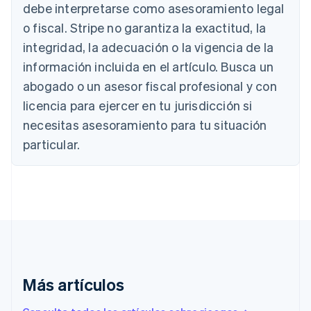
debe interpretarse como asesoramiento legal
English
Canadá
o fiscal. Stripe no garantiza la exactitud, la
English
Français
integridad, la adecuación o la vigencia de la
China continental
简体中文
English
información incluida en el artículo. Busca un
Chipre
abogado o un asesor fiscal profesional y con
English
Croacia
licencia para ejercer en tu jurisdicción si
English
Italiano
necesitas asesoramiento para tu situación
Dinamarca
particular.
English
Emiratos Árabes Unidos
English
Eslovaquia
English
Eslovenia
English
Italiano
España
Español
English
Estados Unidos
Más artículos
English
Español
简体中文
Estonia