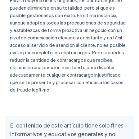
Para la mayoría de los negocios, los contracargos no
pueden eliminarse en su totalidad, pero sí que es
posible gestionarlos con éxito. En última instancia,
aunque adoptes todas las precauciones de seguridad
y establezcas de forma proactiva un negocio con un
nivel de comunicación elevado y constante y un fácil
acceso al servicio de atención al cliente, no es posible
evitar por completo los contracargos. Pero si puedes
reducir la cantidad de contracargos que recibes,
estarás en una posición más fuerte para disputar
Alemania
adecuadamente cualquier contracargo injustificado
Deutsch
English
que se te presente y procesar con eficacia los casos
Australia
de fraude legítimo.
English
Austria
Deutsch
English
Bélgica
Nederlands
Français
Deutsch
English
Brasil
El contenido de este artículo tiene solo fines
Português
English
informativos y educativos generales y no
Bulgaria