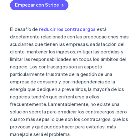
línea
Empezar con Stripe
Tener políticas claras de devoluciones y reembolsos
Mantener actualizado el inventario en línea
El desafío de
reducir los contracargos
está
directamente relacionado con las preocupaciones más
Ser claro con las descripciones de los productos
acuciantes que tienen las empresas: satisfacción del
Gestionar las previsiones de envío
cliente, mantener los ingresos, mitigar las pérdidas y
limitar las responsabilidades en todos los ámbitos del
Ser accesible
negocio. Los contracargos son un aspecto
Hacer que tus pruebas gratis sean realmente
particularmente frustrante de la gestión de una
gratuitas
empresa de consumo y, con independencia de la
energía que dediquen a prevenirlos, la mayoría de los
Asegurarte de que el nombre real de la empresa
negocios tendrán que enfrentarse a ellos
aparece en los extractos de las tarjetas de crédito
frecuentemente. Lamentablemente, no existe una
solución secreta para erradicar los contracargos, pero
cuanto más sepas lo que son los contracargos, qué los
provocan y qué puedes hacer para evitarlos, más
manejable será el problema.