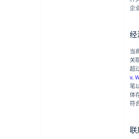
企
经
当
关
超
v.
笔
体
符
联