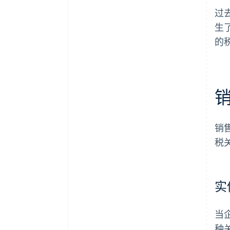
过去
生
的
销
税
实
当
种