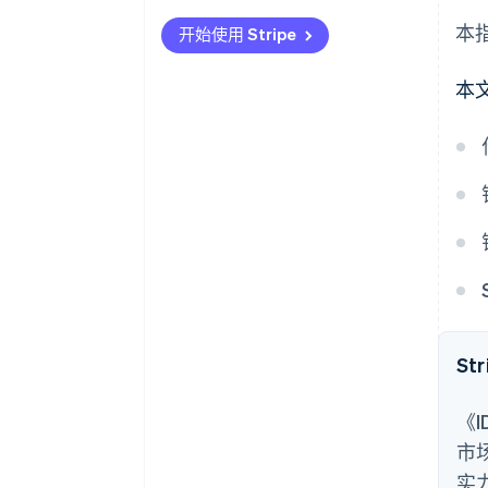
联属营销关联
使关联复杂化的常见情况
本
开始使用 Stripe
广告点击关联
销售税关联对企业的影响
本
企业遵守销售税关联法律的步骤
St
《I
市
实