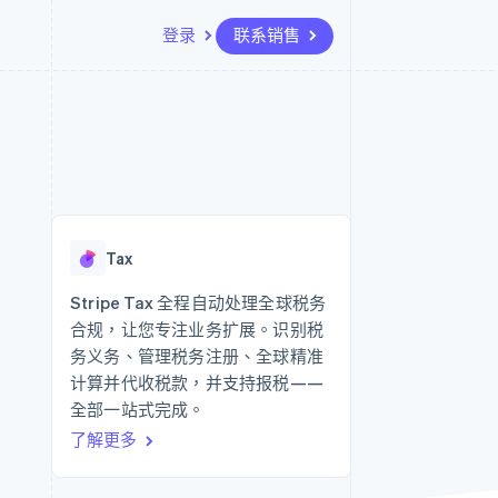
登录
联系销售
资源
生态系统
联系
场
更多
应用集成
合作伙伴
联系销售
Product roadmap
代码示例
Stripe App Marketplace
成为合作伙伴
了解未来规划
开发者博客
API 状态
Radar
欺诈防范
Tax
Atlas
初创企业注册
Stripe Tax 全程自动处理全球税务
合规，让您专注业务扩展。识别税
Climate
碳移除
务义务、管理税务注册、全球精准
计算并代收税款，并支持报税——
全部一站式完成。
了解更多