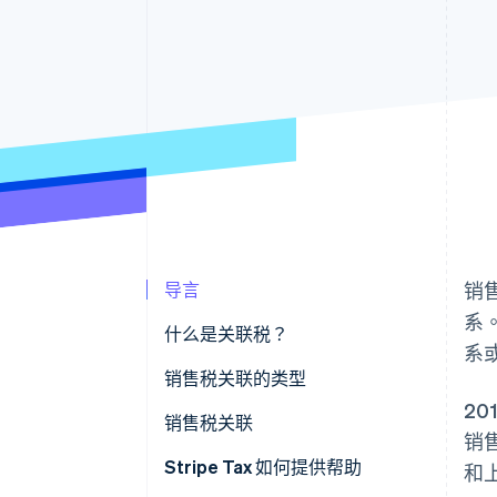
导言
销
系
什么是关联税？
系
州关联税示例
销售税关联的类型
2
实体关联
销售税关联
销
经济关联
建立销售税关联的标准
Stripe Tax 如何提供帮助
和