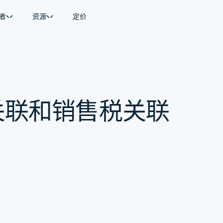
者
资源
定价
景
指南
按行业
公司
资金管理
平台和交易市
商务
持
接受线上付款
AI 企业
产品路线图
Global Payouts
Connect
币
持方案
实施预置结账流程
创作者经济
Sessions 年度大会
向第三方打款
平台支付
务
务
构建平台或交易市场
游戏
招聘
Crypto
：关联和销售税关联
金融
管理订阅
酒店、旅游与休闲
资讯中心
钱包、稳定币发行和发卡基础设
动化
提供按用量计费
保险
Stripe Press
施
企业
发行稳定币支持的支付卡
媒体与娱乐
支付
通过智能体配置和管理服务
非营利组织
场
专业服务
理
公共部门
零售
化
on