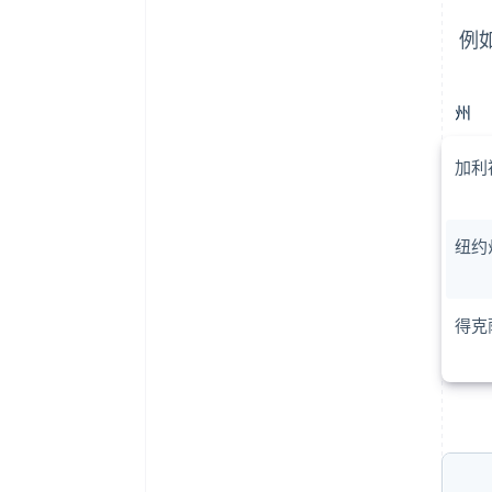
例
州
加利
纽约
得克