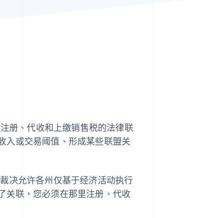
Stripe Sessions 2026
了解 Stripe 如何为 AI 构
建经济基础设施。
立即观看
辖区内注册、代收和上缴销售税的法律联
收入或交易阈值、形成某些联盟关
裁决允许各州仅基于经济活动执行
了关联，您必须在那里注册、代收