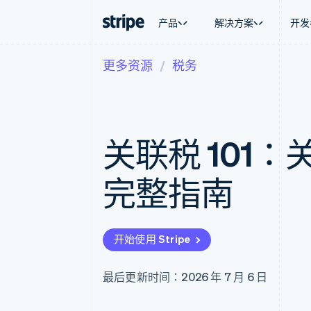
产品
解决方案
开发
更多资源
税务
按企业阶段
文档
学习
按应用场
支持
支付
营收
大型企业
Stripe 文档
博客
智能体
获取支
Payments
Billing
初创企业
API 参考文档
客户案例
加密货
托管支
在线支付
经常性收入
库与 SDK
指南
电子商
专业服
Managed Payments
Metronome
Stripe Apps
关联税 101
嵌入式
备案商家解决方案
按用量计费
财务自
Payment links
Subscriptions
全球化
无代码支付
订阅管理
应用内
完整指南
Checkout
Invoicing
交易市
预构建支付界面
一次性或定期账单
资金管
Elements
Tax
平台
灵活的 UI 组件
销售税和增值税自动
SaaS
Payment methods
Revenue Recogniti
开始使用 Stripe
接入 125+ 种支付方式
会计自动化
Authorization Boost
Stripe Sigma
支付成功率优化
自定义报告
最后更新时间：2026 年 7 月 6 日
Link
Data Pipeline
加速结账
数据同步