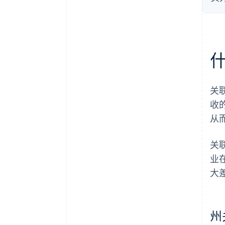
关
收
从
关
业
大
州