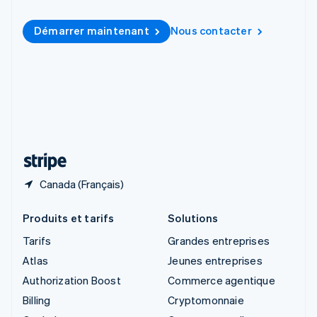
English
简体中文
Slovaquie
Démarrer maintenant
Nous contacter
English
Slovénie
English
Italiano
Suède
Svenska
English
Suisse
Deutsch
Français
Italiano
English
Thaïlande
ไทย
English
Canada (Français)
Produits et tarifs
Solutions
Tarifs
Grandes entreprises
Atlas
Jeunes entreprises
Authorization Boost
Commerce agentique
Billing
Cryptomonnaie