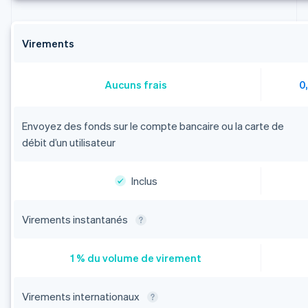
Virements
Aucuns frais
0
Envoyez des fonds sur le compte bancaire ou la carte de
débit d’un utilisateur
Inclus
Virements instantanés
1 % du volume de virement
Virements internationaux