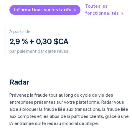
English
Toutes les
Informations sur les tarifs
Hongrie
fonctionnalités
English
Inde
English
À partir de
Irlande
2,9 % + 0,30 $CA
English
Italie
par paiement par carte réussi
Italiano
English
Japon
日本語
English
Lettonie
English
Radar
Liechtenstein
Deutsch
English
Lituanie
Prévenez la fraude tout au long du cycle de vie des
English
entreprises présentes sur votre plateforme. Radar vous
Luxembourg
aide à bloquer la fraude liée aux transactions, la fraude liée
Français
Deutsch
English
aux comptes et les abus de la part des clients, grâce à une
Malaisie
IA entraînée sur le réseau mondial de Stripe.
English
简体中文
Malte