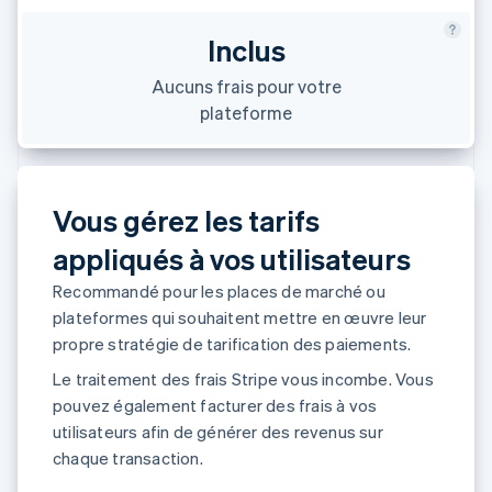
Commerce de détail
État des API
Atlas
Constitution d'une entreprise
Inclus
Climate
Aucuns frais pour votre
Élimination du carbone
Écosystème
plateforme
Identity
Partenaires
Vérification de l'identité
Stripe App Marketplace
Vous gérez les tarifs
appliqués à vos utilisateurs
Stripe Sessions 2026
Recommandé pour les places de marché ou
Découvrez comment Stripe construit l’infrastructure écon
plateformes qui souhaitent mettre en œuvre leur
l’IA.
Regarder
propre stratégie de tarification des paiements.
Le traitement des frais Stripe vous incombe. Vous
pouvez également facturer des frais à vos
utilisateurs afin de générer des revenus sur
chaque transaction.