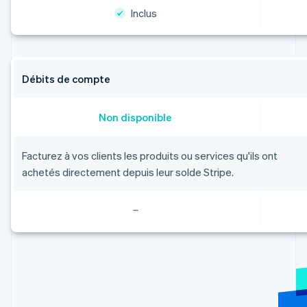
Inclus
Débits de compte
Allemagne
Non disponible
Deutsch
English
Australie
English
Facturez à vos clients les produits ou services qu'ils ont
Autriche
achetés directement depuis leur solde Stripe.
Deutsch
English
Belgique
Nederlands
Français
Deutsch
English
Brésil
Português
English
Bulgarie
English
Canada
English
Français
Chine continentale