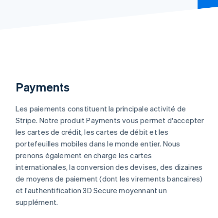
简体中文
English
Chypre
English
Croatie
English
Italiano
Danemark
English
Émirats arabes unis
Payments
English
Espagne
Español
English
Les paiements constituent la principale activité de
Estonie
Stripe. Notre produit Payments vous permet d'accepter
English
les cartes de crédit, les cartes de débit et les
États-Unis
portefeuilles mobiles dans le monde entier. Nous
English
Español
简体中文
prenons également en charge les cartes
Finlande
English
Svenska
internationales, la conversion des devises, des dizaines
France
de moyens de paiement (dont les virements bancaires)
Français
English
et l'authentification 3D Secure moyennant un
Gibraltar
supplément.
English
Grèce