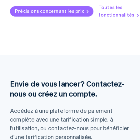
English
Toutes les
Mexique
Précisions concernant les prix
fonctionnalités
Español
English
Norvège
English
Nouvelle-Zélande
English
Pays-Bas
Nederlands
English
Pologne
English
Portugal
Português
English
Envie de vous lancer? Contactez-
RAS de Hong Kong, Chine
nous ou créez un compte.
English
简体中文
République tchèque
English
Accédez à une plateforme de paiement
Roumanie
complète avec une tarification simple, à
English
Royaume-Uni
l'utilisation, ou contactez-nous pour bénéficier
English
d'une tarification personnalisée.
Singapour