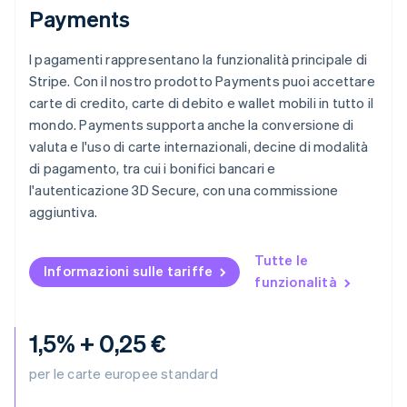
Payments
English
Finlandia
I pagamenti rappresentano la funzionalità principale di
English
Svenska
Francia
Stripe. Con il nostro prodotto Payments puoi accettare
Français
English
carte di credito, carte di debito e wallet mobili in tutto il
Germania
mondo. Payments supporta anche la conversione di
Deutsch
English
valuta e l'uso di carte internazionali, decine di modalità
Giappone
di pagamento, tra cui i bonifici bancari e
日本語
English
Gibilterra
l'autenticazione 3D Secure, con una commissione
English
aggiuntiva.
Grecia
English
India
Tutte le
Informazioni sulle tariffe
English
funzionalità
Irlanda
English
Italia
1,5% + 0,25 €
Italiano
English
Lettonia
per le carte europee standard
English
Liechtenstein