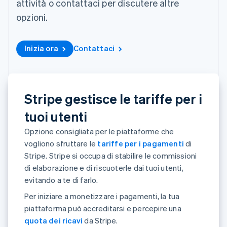
attività o contattaci per discutere altre
utente
Automazione
Gestione del denaro
Gestire gli
flessibile
Metodi di
della contabilità
Roadmap del prodotto
opzioni.
Piattaforme
abbonamenti
pagamento
Stripe Sigma
Conferenza annuale
SaaS
Offrire addebiti in base
Accesso a
Report
Sessions
all'utilizzo
oltre 125
personalizzati
Lavora con noi
Emettere carte
Inizia ora
Contattaci
Terminal
Data Pipeline
Sala stampa
garantite da stablecoin
Pagamenti di
Sincronizzazione
Stripe Press
Per settore
persona
dei dati
Esegui il provisioning e
Authorization
gestisci i servizi con gli
Boost
Aziende di IA
agenti
Stripe gestisce le tariffe per i
Accettazione
Creator economy
Recapiti
ottimizzata
Gaming
tuoi utenti
Link
Ospitalità, viaggi e
Contattaci
Pagamento
tempo libero
Diventa nostro partner
Opzione consigliata per le piattaforme che
Risorse
Assicurazione
accelerato
Media e
vogliono sfruttare le
tariffe per i pagamenti
di
Financial
intrattenimento
Integrazioni app
Connections
Stripe. Stripe si occupa di stabilire le commissioni
Organizzazioni non
Esempi di codice
Conti finanziari
di elaborazione e di riscuoterle dai tuoi utenti,
profit
Blog per sviluppatori
collegati
Servizi professionali
Stato dell'API
evitando a te di farlo.
Pubblica
Per iniziare a monetizzare i pagamenti, la tua
amministrazione
Commercio al dettaglio
piattaforma può accreditarsi e percepire una
Altro
quota dei ricavi
da Stripe.
Product roadmap