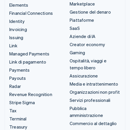
Marketplace
Elements
Gestione del denaro
Financial Connections
Piattaforme
Identity
SaaS
Invoicing
Aziende di IA
Issuing
Creator economy
Link
Gaming
Managed Payments
Ospitalità, viaggi e
Link di pagamento
tempo libero
Payments
Assicurazione
Payouts
Media e intrattenimento
Radar
Organizzazioni non profit
Revenue Recognition
Servizi professionali
Stripe Sigma
Pubblica
Tax
amministrazione
Terminal
Commercio al dettaglio
Treasury