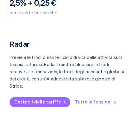
2,5% + 0,25 €
Deutsch
English
Lituania
per le carte britanniche
English
Lussemburgo
Français
Deutsch
English
Malaysia
Radar
English
简体中文
Malta
English
Previeni le frodi durante il ciclo di vita delle attività sulla
Messico
tua piattaforma. Radar ti aiuta a bloccare le frodi
Español
English
relative alle transazioni, le frodi degli account e gli abusi
Norvegia
dei clienti, con un'IA addestrata sulla rete globale di
English
Nuova Zelanda
Stripe.
English
Paesi Bassi
Dettagli delle tariffe
Tutte le funzioni
Nederlands
English
Polonia
English
Portogallo
Português
English
RAS di Hong Kong, Cina