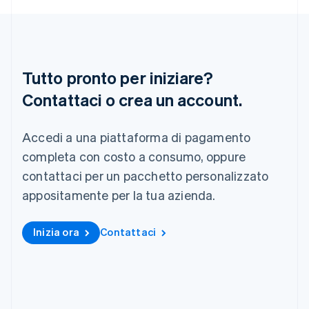
English
简体中文
Regno Unito
English
Repubblica Ceca
English
Tutto pronto per iniziare?
Romania
Contattaci o crea un account.
English
Singapore
English
简体中文
Accedi a una piattaforma di pagamento
Slovacchia
completa con costo a consumo, oppure
English
Slovenia
contattaci per un pacchetto personalizzato
English
Italiano
appositamente per la tua azienda.
Spagna
Español
English
Stati Uniti
Inizia ora
Contattaci
English
Español
简体中文
Svezia
Svenska
English
Svizzera
Deutsch
Français
Italiano
English
Thailandia