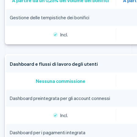
A partire da un 0,25% del volume dei bonifici
A part
Gestione delle tempistiche dei bonifici
Incl.
Dashboard e flussi di lavoro degli utenti
Nessuna commissione
Dashboard preintegrata per gli account connessi
Incl.
Dashboard per i pagamenti integrata