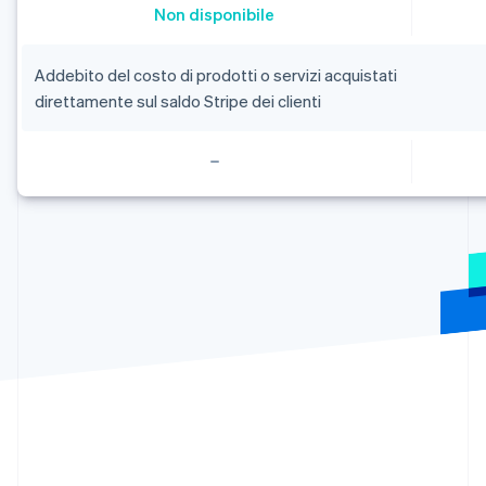
Australia
Non disponibile
English
Austria
Deutsch
English
Addebito del costo di prodotti o servizi acquistati
Belgio
direttamente sul saldo Stripe dei clienti
Nederlands
Français
Deutsch
English
Brasile
Português
English
Bulgaria
English
Canada
English
Français
Cina continentale
简体中文
English
Cipro
English
Croazia
English
Italiano
Danimarca
English
Emirati Arabi Uniti
English
Estonia