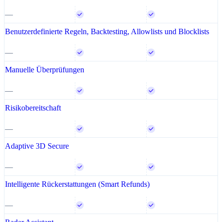
—
Benutzerdefinierte Regeln, Backtesting, Allowlists und Blocklists
—
Manuelle Überprüfungen
—
Risikobereitschaft
—
Adaptive 3D Secure
—
Intelligente Rückerstattungen (Smart Refunds)
—