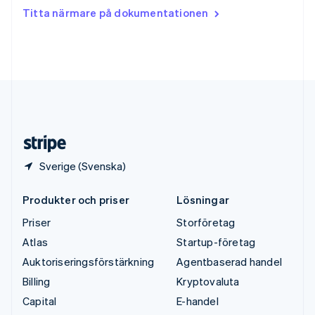
Tjeckien
Titta närmare på dokumentationen
English
Tyskland
Deutsch
English
Ungern
English
USA
English
Español
简体中文
Österrike
Deutsch
English
Sverige (Svenska)
Produkter och priser
Lösningar
Priser
Storföretag
Atlas
Startup-företag
Auktoriseringsförstärkning
Agentbaserad handel
Billing
Kryptovaluta
Capital
E-handel