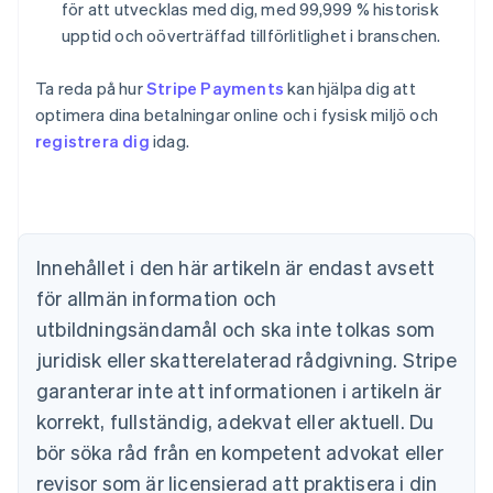
för att utvecklas med dig, med 99,999 % historisk
upptid och oöverträffad tillförlitlighet i branschen.
Ta reda på hur
Stripe Payments
kan hjälpa dig att
optimera dina betalningar online och i fysisk miljö och
registrera dig
idag.
Australien
English
Belgien
Nederlands
Français
Deutsch
English
Brasilien
Português
English
Innehållet i den här artikeln är endast avsett
Bulgarien
för allmän information och
English
Cypern
utbildningsändamål och ska inte tolkas som
English
juridisk eller skatterelaterad rådgivning. Stripe
Danmark
garanterar inte att informationen i artikeln är
English
Estland
korrekt, fullständig, adekvat eller aktuell. Du
English
bör söka råd från en kompetent advokat eller
Fastlandskina
revisor som är licensierad att praktisera i din
简体中文
English