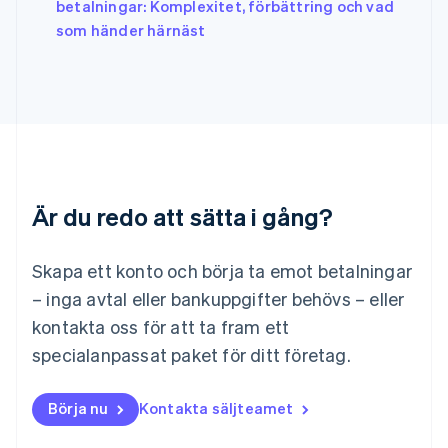
betalningar: Komplexitet, förbättring och vad
Kroatien
English
Italiano
som händer härnäst
Lettland
English
Liechtenstein
Deutsch
English
Litauen
English
Luxemburg
Français
Deutsch
English
Är du redo att sätta i gång?
Malaysia
English
简体中文
Malta
Skapa ett konto och börja ta emot betalningar
English
Mexiko
– inga avtal eller bankuppgifter behövs – eller
Español
English
kontakta oss för att ta fram ett
Nederländerna
specialanpassat paket för ditt företag.
Nederlands
English
Norge
English
Börja nu
Kontakta säljteamet
Nya Zeeland
English