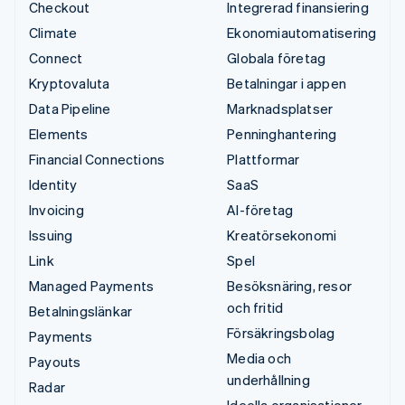
Checkout
Integrerad finansiering
Climate
Ekonomiautomatisering
Connect
Globala företag
Kryptovaluta
Betalningar i appen
Data Pipeline
Marknadsplatser
Elements
Penninghantering
Financial Connections
Plattformar
Identity
SaaS
Invoicing
AI-företag
Issuing
Kreatörsekonomi
Link
Spel
Managed Payments
Besöksnäring, resor
och fritid
Betalningslänkar
Försäkringsbolag
Payments
Media och
Payouts
underhållning
Radar
Ideella organisationer