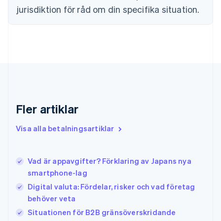
Finland
jurisdiktion för råd om din specifika situation.
English
Svenska
Frankrike
Français
English
Förenade Arabemiraten
English
Gibraltar
English
Grekland
English
Fler artiklar
Hongkong SAR, Kina
English
简体中文
Indien
Visa alla betalningsartiklar
English
Irland
English
Vad är appavgifter? Förklaring av Japans nya
Italien
smartphone-lag
Italiano
English
Japan
Digital valuta: Fördelar, risker och vad företag
日本語
English
behöver veta
Kanada
Situationen för B2B gränsöverskridande
English
Français