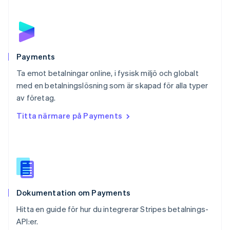
Polen
English
Portugal
Português
English
Rumänien
English
Payments
Schweiz
Ta emot betalningar online, i fysisk miljö och globalt
Deutsch
Français
Italiano
English
med en betalningslösning som är skapad för alla typer
Singapore
English
简体中文
av företag.
Slovakien
Titta närmare på Payments
English
Slovenien
English
Italiano
Spanien
Español
English
Storbritannien
English
Dokumentation om Payments
Sverige
Svenska
English
Hitta en guide för hur du integrerar Stripes betalnings-
Thailand
API:er.
ไทย
English