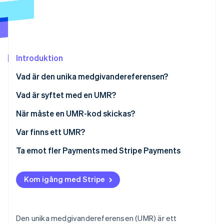
Identitetsverifiering online
Partner
Stripe App Marketplace
Introduktion
Stripe Sessions 2026
Se hur Stripe bygger den ekonomiska inf
Vad är den unika medgivandereferensen?
Titta nu
Vad är UMR-formatet?
Vad är syftet med en UMR?
När måste en UMR-kod skickas?
Var finns ett UMR?
Ta emot fler Payments med Stripe Payments
Kom igång med Stripe
Den unika medgivandereferensen (UMR) är ett