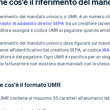
he cos'è il riferimento del ma
riferimento del mandato univoco, o UMR, è un numero c
dato di addebito diretto SEPA
tra un creditore (azien
ditore assegna il codice UMR al pagatore quando emette
riferimento del mandato univoco deve figurare sul mand
ieme all'identificativo del creditore SEPA, al codice
IB
ditore e del pagatore. Ogni UMR è specifico per un sin
te fatturante e non esistono due mandati con lo stesso
e cos'è il formato UMR
UMR contiene al massimo 35 caratteri alfanumerici lati