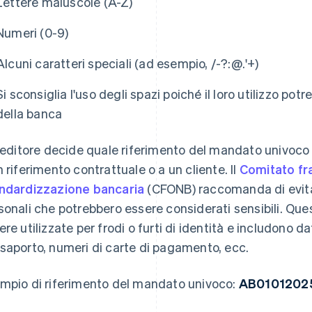
Lettere maiuscole (A-Z)
Numeri (0-9)
Alcuni caratteri speciali (ad esempio, /-?:@.'+)
Si sconsiglia l'uso degli spazi poiché il loro utilizzo potr
della banca
creditore decide quale riferimento del mandato univoco 
n riferimento contrattuale o a un cliente. Il
Comitato fra
ndardizzazione bancaria
(CFONB) raccomanda di evitar
sonali che potrebbero essere considerati sensibili. Que
ere utilizzate per frodi o furti di identità e includono d
saporto, numeri di carte di pagamento, ecc.
mpio di riferimento del mandato univoco:
AB0101202