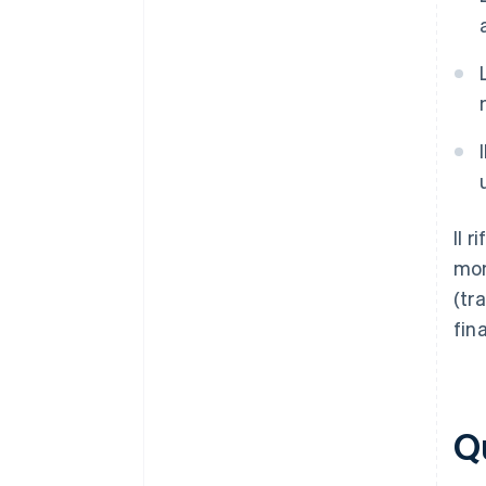
Il 
mom
(tr
fina
Q