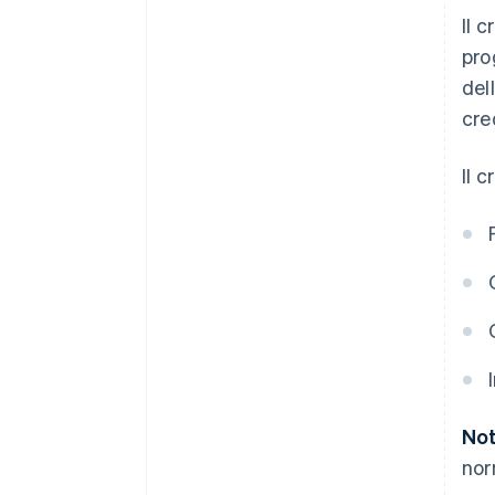
Il 
pro
del
cre
Il 
Not
nor