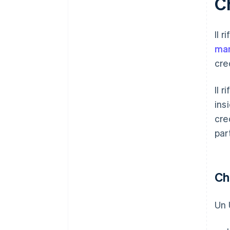
C
Il 
man
cre
Il 
ins
cre
par
Ch
Un 