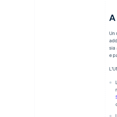
A
Un 
add
sia
e p
L'U