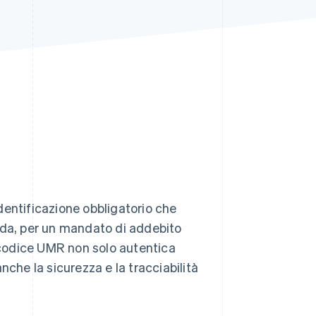
Stripe Sessions 2026
Scopri come Stripe sta
costruendo
l'infrastruttura
economica per l'IA.
Guarda ora
dentificazione obbligatorio che
nda, per un mandato di addebito
l codice UMR non solo autentica
nche la sicurezza e la tracciabilità