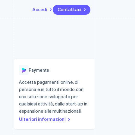
Accedi
Contattaci
Risorse
Ecosistema
Recapiti
me e marketplace
Altro
Integrazioni app
Partner
Contattaci
Product roadmap
ns
Esempi di codice
Stripe App Marketplace
Diventa nostro partner
Scopri cosa ti aspetta
 piattaforme
Blog per sviluppatori
 platforms
ibero
Stato dell'API
Radar
ari integrati
Prevenzione delle frodi
Payments
 fisiche
Atlas
Costituzione di start-up
Accetta pagamenti online, di
persona e in tutto il mondo con
Climate
Rimozione del carbonio
una soluzione sviluppata per
qualsiasi attività, dalle start-up in
Identity
Verifica online dell'identità
espansione alle multinazionali.
Ulteriori informazioni