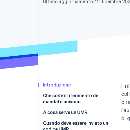
Ultimo aggiornamento: 12 dicembre 20
Link
Pagamento accelerato
Financial Connections
Conti finanziari collegati
Introduzione
Il 
col
Che cos’è il riferimento del
mandato univoco
dir
l'a
Che cos’è il formato UMR
A cosa serve un UMR
di 
Quando deve essere inviato un
codice UMR