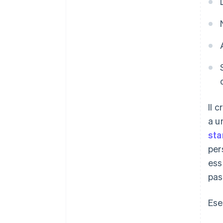
Il 
a u
sta
per
ess
pas
Ese