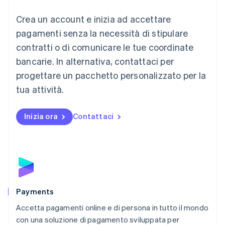
English
Crea un account e inizia ad accettare
Lussemburgo
Français
Deutsch
English
pagamenti senza la necessità di stipulare
Malaysia
contratti o di comunicare le tue coordinate
English
简体中文
Malta
bancarie. In alternativa, contattaci per
English
progettare un pacchetto personalizzato per la
Messico
tua attività.
Español
English
Norvegia
English
Inizia ora
Contattaci
Nuova Zelanda
English
Paesi Bassi
Nederlands
English
Polonia
English
Portogallo
Português
English
Payments
RAS di Hong Kong, Cina
Accetta pagamenti online e di persona in tutto il mondo
English
简体中文
con una soluzione di pagamento sviluppata per
Regno Unito