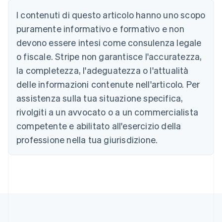
Deutsch
English
I contenuti di questo articolo hanno uno scopo
Belgio
puramente informativo e formativo e non
Nederlands
Français
Deutsch
English
Brasile
devono essere intesi come consulenza legale
Português
English
o fiscale. Stripe non garantisce l'accuratezza,
Bulgaria
la completezza, l'adeguatezza o l'attualità
English
Canada
delle informazioni contenute nell'articolo. Per
English
Français
assistenza sulla tua situazione specifica,
Cina continentale
简体中文
English
rivolgiti a un avvocato o a un commercialista
Cipro
competente e abilitato all'esercizio della
English
Croazia
professione nella tua giurisdizione.
English
Italiano
Danimarca
English
Emirati Arabi Uniti
English
Estonia
English
Finlandia