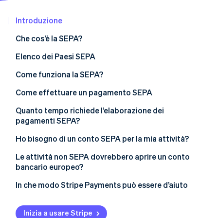
Radar
Introduzione
Prevenzione delle frodi
Ecosistema
Atlas
Che cos’è la SEPA?
Costituzione di start-up
Partner
Stripe App Marketplace
Elenco dei Paesi SEPA
Climate
Rimozione del carbonio
Come funziona la SEPA?
Identity
Come effettuare un pagamento SEPA
Verifica online dell'identità
Quanto tempo richiede l’elaborazione dei
pagamenti SEPA?
Ho bisogno di un conto SEPA per la mia attività?
Stripe Sessions 2026
Le attività non SEPA dovrebbero aprire un conto
Scopri come Stripe sta costruendo l'infrastruttura economi
bancario europeo?
Guarda ora
In che modo Stripe Payments può essere d’aiuto
Inizia a usare Stripe