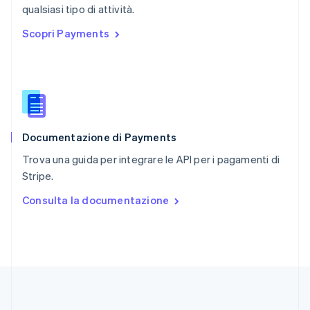
English
qualsiasi tipo di attività.
Repubblica Ceca
Scopri Payments
English
Romania
English
Singapore
English
简体中文
Slovacchia
English
Documentazione di Payments
Slovenia
English
Italiano
Trova una guida per integrare le API per i pagamenti di
Spagna
Stripe.
Español
English
Stati Uniti
Consulta la documentazione
English
Español
简体中文
Svezia
Svenska
English
Svizzera
Deutsch
Français
Italiano
English
Thailandia
ไทย
English
Ungheria