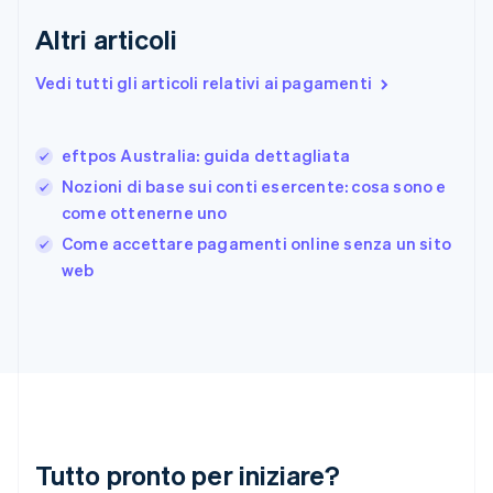
English
Svenska
Altri articoli
Francia
Français
English
Vedi tutti gli articoli relativi ai pagamenti
Germania
Deutsch
English
Giappone
日本語
English
eftpos Australia: guida dettagliata
Gibilterra
Nozioni di base sui conti esercente: cosa sono e
English
come ottenerne uno
Grecia
English
Come accettare pagamenti online senza un sito
India
web
English
Irlanda
English
Italia
Italiano
English
Lettonia
English
Liechtenstein
Deutsch
English
Tutto pronto per iniziare?
Lituania