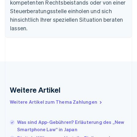
Estland
kompetenten Rechtsbeistands oder von einer
English
Steuerberatungsstelle einholen und sich
Festlandchina
hinsichtlich Ihrer speziellen Situation beraten
简体中文
English
Finnland
lassen.
English
Svenska
Frankreich
Français
English
Gibraltar
English
Griechenland
English
Indien
English
Weitere Artikel
Irland
English
Italien
Weitere Artikel zum Thema Zahlungen
Italiano
English
Japan
日本語
English
Was sind App-Gebühren? Erläuterung des „New
Kanada
Smartphone Law“ in Japan
English
Français