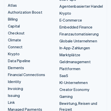
Atlas
Agentenbasierter Handel
Authorization Boost
Krypto
Billing
E-Commerce
Capital
Embedded Finance
Checkout
Finanzautomatisierung
Climate
Globale Unternehmen
Connect
In-App-Zahlungen
Krypto
Marktplätze
Data Pipeline
Geldmanagement
Elements
Plattformen
Financial Connections
SaaS
Identity
KI-Unternehmen
Invoicing
Creator Economy
Issuing
Gaming
Link
Bewirtung, Reisen und
Managed Payments
Freizeit