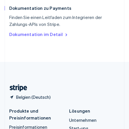
Español
English
Dokumentation zu Payments
Thailand
ไทย
English
Finden Sie einen Leitfaden zum Integrieren der
Tschechische Republik
Zahlungs-APIs von Stripe.
English
Ungarn
Dokumentation im Detail
English
Vereinigte Arabische Emirate
English
Vereinigte Staaten
English
Español
简体中文
Vereinigtes Königreich
English
Zypern
English
Belgien (Deutsch)
Produkte und
Lösungen
Preisinformationen
Unternehmen
Preisinformationen
Start-ups