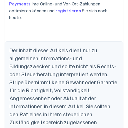
Payments
Ihre Online- und Vor-Ort-Zahlungen
optimieren können und
registrieren
Sie sich noch
heute.
Der Inhalt dieses Artikels dient nur zu
allgemeinen Informations- und
Australien
Bildungszwecken und sollte nicht als Rechts-
English
Belgien
oder Steuerberatung interpretiert werden.
Nederlands
Français
Deutsch
English
Stripe übernimmt keine Gewähr oder Garantie
Brasilien
für die Richtigkeit, Vollständigkeit,
Português
English
Bulgarien
Angemessenheit oder Aktualität der
English
Informationen in diesem Artikel. Sie sollten
Dänemark
English
den Rat eines in Ihrem steuerlichen
Deutschland
Zuständigkeitsbereich zugelassenen
Deutsch
English