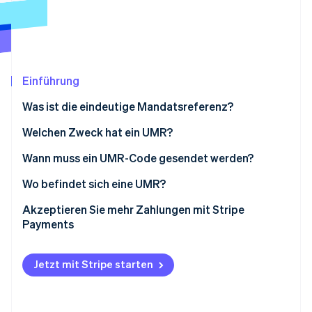
Betrugsprävention
Ecosystem
Atlas
Start-up-Gründung
Partner
Stripe App-Marktplatz
Climate
CO₂-Entnahme
Einführung
Identity
Was ist die eindeutige Mandatsreferenz?
Online-Identitätsprüfung
Was ist das UMR-Format?
Welchen Zweck hat ein UMR?
Wann muss ein UMR-Code gesendet werden?
Wo befindet sich eine UMR?
Stripe-Sessions 2026
Erfahren Sie, wie Stripe Lösungen für die Wirts
Akzeptieren Sie mehr Zahlungen mit Stripe
Jetzt ansehen
Payments
Jetzt mit Stripe starten