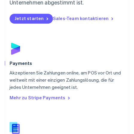
Österreich
Unternehmen abgestimmt ist.
Deutsch
English
Polen
Jetzt starten
Sales-Team kontaktieren
English
Portugal
Português
English
Rumänien
English
Schweden
Svenska
English
Schweiz
Payments
Deutsch
Français
Italiano
English
Akzeptieren Sie Zahlungen online, am POS vor Ort und
Singapur
English
简体中文
weltweit mit einer einzigen Zahlungslösung, die für
Slowakei
jedes Unternehmen geeignet ist.
English
Mehr zu Stripe Payments
Slowenien
English
Italiano
Sonderverwaltungsregion Hongkong,
China
English
简体中文
Spanien