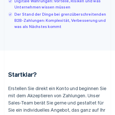
Digitale Währungen: Vorteile, Risiken und was
Kroatien
English
Italiano
Unternehmen wissen müssen
Lettland
Der Stand der Dinge bei grenzüberschreitenden
English
B2B-Zahlungen: Komplexität, Verbesserung und
Liechtenstein
was als Nächstes kommt
Deutsch
English
Litauen
English
Luxemburg
Français
Deutsch
English
Malaysia
English
简体中文
Malta
English
Startklar?
Mexiko
Español
English
Neuseeland
Erstellen Sie direkt ein Konto und beginnen Sie
English
mit dem Akzeptieren von Zahlungen. Unser
Niederlande
Nederlands
English
Sales-Team berät Sie gerne und gestaltet für
Norwegen
Sie ein individuelles Angebot, das ganz auf Ihr
English