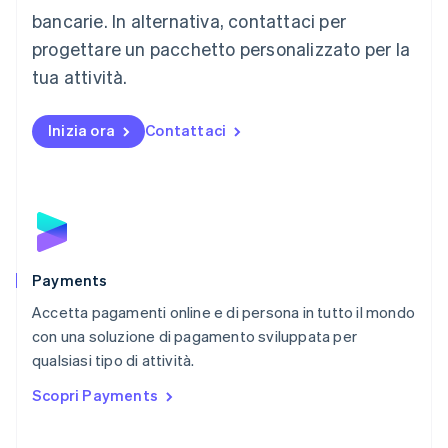
Malta
bancarie. In alternativa, contattaci per
English
progettare un pacchetto personalizzato per la
Messico
tua attività.
Español
English
Norvegia
English
Inizia ora
Contattaci
Nuova Zelanda
English
Paesi Bassi
Nederlands
English
Polonia
English
Portogallo
Português
English
Payments
RAS di Hong Kong, Cina
Accetta pagamenti online e di persona in tutto il mondo
English
简体中文
con una soluzione di pagamento sviluppata per
Regno Unito
English
qualsiasi tipo di attività.
Repubblica Ceca
Scopri Payments
English
Romania
English