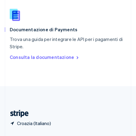
Singapore
English
简体中文
Slovacchia
English
Documentazione di Payments
Slovenia
English
Italiano
Trova una guida per integrare le API per i pagamenti di
Spagna
Stripe.
Español
English
Stati Uniti
Consulta la documentazione
English
Español
简体中文
Svezia
Svenska
English
Svizzera
Deutsch
Français
Italiano
English
Thailandia
ไทย
English
Ungheria
English
Croazia (Italiano)