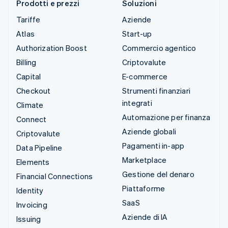
Prodotti e prezzi
Soluzioni
Tariffe
Aziende
Atlas
Start-up
Authorization Boost
Commercio agentico
Billing
Criptovalute
Capital
E-commerce
Checkout
Strumenti finanziari
integrati
Climate
Automazione per finanza
Connect
Aziende globali
Criptovalute
Pagamenti in-app
Data Pipeline
Marketplace
Elements
Gestione del denaro
Financial Connections
Piattaforme
Identity
SaaS
Invoicing
Aziende di IA
Issuing