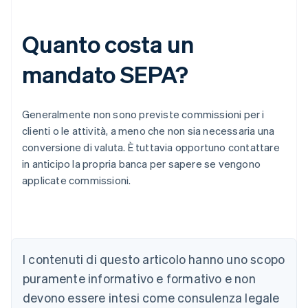
Quanto costa un
mandato SEPA?
Generalmente non sono previste commissioni per i
clienti o le attività, a meno che non sia necessaria una
conversione di valuta. È tuttavia opportuno contattare
in anticipo la propria banca per sapere se vengono
applicate commissioni.
Australia
English
Austria
Deutsch
English
I contenuti di questo articolo hanno uno scopo
Belgio
puramente informativo e formativo e non
Nederlands
Français
Deutsch
English
Brasile
devono essere intesi come consulenza legale
Português
English