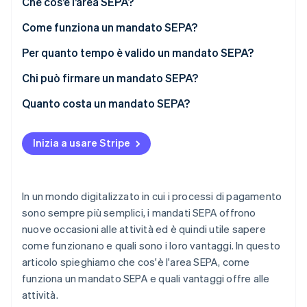
Che cos’è l’area SEPA?
Scopri cosa ti aspetta
Come funziona un mandato SEPA?
Radar
Ecosistema
Prevenzione delle frodi
Per quanto tempo è valido un mandato SEPA?
Partner
Atlas
Stripe App Marketplace
Costituzione di start-up
Chi può firmare un mandato SEPA?
Climate
Quanto costa un mandato SEPA?
Rimozione del carbonio
Identity
Inizia a usare Stripe
Verifica online dell'identità
In un mondo digitalizzato in cui i processi di pagamento
sono sempre più semplici, i mandati SEPA offrono
Stripe Sessions 2026
nuove occasioni alle attività ed è quindi utile sapere
Scopri come Stripe sta costruendo l'infrastruttura economi
come funzionano e quali sono i loro vantaggi. In questo
Guarda ora
articolo spieghiamo che cos'è l'area SEPA, come
funziona un mandato SEPA e quali vantaggi offre alle
attività.