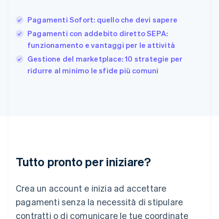
Giappone
日本語
English
Pagamenti Sofort: quello che devi sapere
Gibilterra
Pagamenti con addebito diretto SEPA:
English
funzionamento e vantaggi per le attività
Grecia
English
Gestione del marketplace: 10 strategie per
India
ridurre al minimo le sfide più comuni
English
Irlanda
English
Italia
Italiano
English
Lettonia
English
Liechtenstein
Deutsch
English
Tutto pronto per iniziare?
Lituania
English
Crea un account e inizia ad accettare
Lussemburgo
Français
Deutsch
English
pagamenti senza la necessità di stipulare
Malaysia
contratti o di comunicare le tue coordinate
English
简体中文