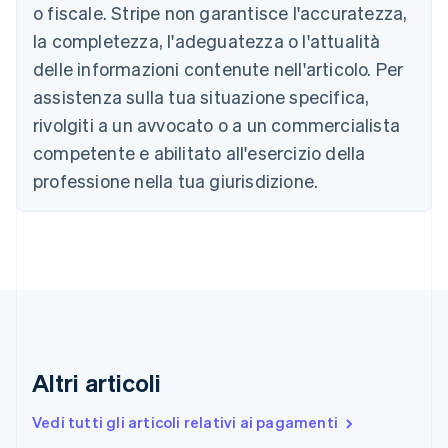
o fiscale. Stripe non garantisce l'accuratezza,
Bulgaria
la completezza, l'adeguatezza o l'attualità
English
Canada
delle informazioni contenute nell'articolo. Per
English
Français
assistenza sulla tua situazione specifica,
Cina continentale
简体中文
English
rivolgiti a un avvocato o a un commercialista
Cipro
competente e abilitato all'esercizio della
English
Croazia
professione nella tua giurisdizione.
English
Italiano
Danimarca
English
Emirati Arabi Uniti
English
Estonia
English
Finlandia
English
Svenska
Altri articoli
Francia
Français
English
Vedi tutti gli articoli relativi ai pagamenti
Germania
Deutsch
English