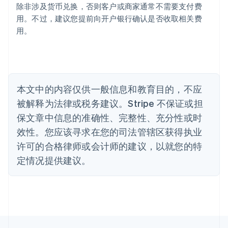
除非涉及货币兑换，否则客户或商家通常不需要支付费
English
巴西
用。不过，建议您提前向开户银行确认是否收取相关费
Português
English
用。
保加利亚
English
比利时
Nederlands
Français
Deutsch
English
波兰
本文中的内容仅供一般信息和教育目的，不应
English
丹麦
被解释为法律或税务建议。Stripe 不保证或担
English
保文章中信息的准确性、完整性、充分性或时
德国
效性。您应该寻求在您的司法管辖区获得执业
Deutsch
English
法国
许可的合格律师或会计师的建议，以就您的特
Français
English
定情况提供建议。
芬兰
English
Svenska
荷兰
Nederlands
English
加拿大
English
Français
捷克