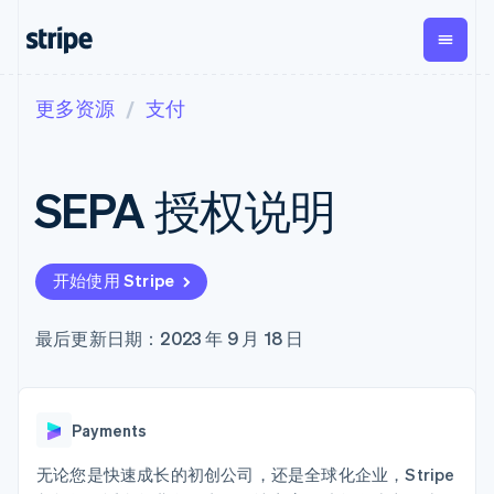
更多资源
支付
按企业阶段
文档
学习
支付
营收
资金管
平台
理
易市
大型企业
Stripe 文档
博客
Payments
Billing
初创企业
API 参考文档
客户案例
SEPA 授权说明
在线支付
经常性收入
Global
Conn
库与 SDK
指南
Payment links
Metronome
Payouts
Stripe Apps
按用量计费
平台
无代码支付
Subscriptions
向第三
按应用场景
Checkout
方打款
开始使用 Stripe
支持
预构建支付界
订阅管理
Crypto
指南
智能体商务
面
Invoicing
钱包、
加密货币
获取支持
一次性或定期
Elements
最后更新日期：2023 年 9 月 18 日
稳定币
电子商务
接受线上付款
托管支持方案
灵活的 UI 组件
账单
发行和
嵌入式金融
实施预置结账流程
专业服务
Payment
Tax
发卡基
财务自动化
构建平台或交易市场
methods
销售税和增值
础设施
全球化企业
管理订阅
接入 125+ 种支
税自动化
Payments
应用内支付
提供按用量计费
付方式
Revenue
交易市场
发行稳定币支持的支付卡
Terminal
Recognition
公司
资金管理
通过智能体配置和管理服
无论您是快速成长的初创公司，还是全球化企业，Stripe
线下支付
会计自动化
平台
务