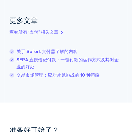
English
克罗地亚
English
Italiano
更多文章
拉脱维亚
English
查看所有“支付”相关文章
立陶宛
English
列支敦士登
关于 Sofort 支付需了解的内容
Deutsch
English
卢森堡
SEPA 直接借记付款：一键付款的运作方式及其对企
Français
Deutsch
English
业的好处
罗马尼亚
交易市场管理：应对常见挑战的 10 种策略
English
马尔他
English
马来西亚
English
简体中文
美国
English
Español
简体中文
墨西哥
Español
English
准备好开始了？
挪威