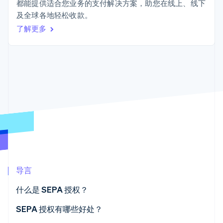
Authorization
Stripe Sigma
都能提供适合您业务的支付解决方案，助您在线上、线下
产品路线图
SaaS
Boost
自定义报告
及全球各地轻松收款。
Sessions 年度大会
支付成功率优
Data Pipeline
招聘
了解更多
化
数据同步
资讯中心
Link
资源
Stripe Press
加速结账
按行业
应用集成
AI 企业
代码示例
创作者经济
开发者博客
联系
游戏
API 状态
更多
酒店、旅游与休闲
联系销售
Product roadmap
保险
成为合作伙伴
了解未来规划
媒体与娱乐
非营利组织
Radar
专业服务
欺诈防范
公共部门
Atlas
零售
初创企业注册
导言
Climate
碳移除
生态系统
什么是 SEPA 授权？
合作伙伴
SEPA 授权有哪些好处？
Stripe App Marketplace