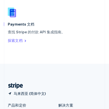
English
简体中文
新西兰
English
匈牙利
English
Payments 文档
意大利
查找 Stripe 的付款 API 集成指南。
Italiano
English
印度
探索文档
English
英国
English
直布罗陀
English
中国内地
简体中文
English
中国香港特别行政区
English
简体中文
马来西亚 (简体中文)
产品和定价
解决方案