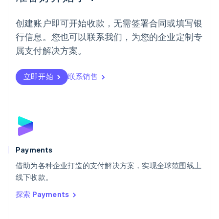
English
葡萄牙
创建账户即可开始收款，无需签署合同或填写银
Português
English
行信息。您也可以联系我们，为您的企业定制专
日本
日本語
English
属支付解决方案。
瑞典
Svenska
English
瑞士
立即开始
联系销售
Deutsch
Français
Italiano
English
塞浦路斯
English
斯洛伐克
English
斯洛文尼亚
English
Italiano
Payments
泰国
ไทย
English
借助为各种企业打造的支付解决方案，实现全球范围线上
希腊
线下收款。
English
探索 Payments
西班牙
Español
English
新加坡