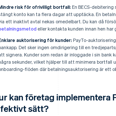
Mindre risk för ofrivilligt bortfall:
En BECS-debitering 
stängt konto kan ta flera dagar att upptäcka. En bet
via ett inaktivt avtal nekas omedelbart. Du kan då för
betalningsmetod
eller kontakta kunden innan hen har g
Enklare auktorisering för kunder:
PayTo-auktorisering 
bankapp. Det sker ingen omdirigering till en tredjeparts
att signera. Kunder som redan är inloggade i sin ban
några sekunder, vilket hjälper till att minimera bortfall u
onboarding-flöden där betalningsauktorisering är ett ob
ur kan företag implementera P
fektivt sätt?