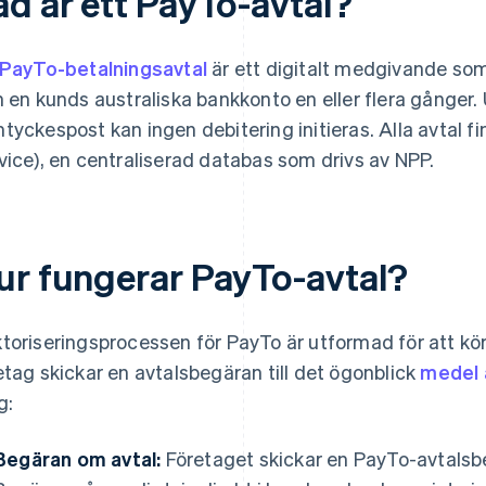
ad är ett PayTo-avtal?
PayTo-betalningsavtal
är ett digitalt medgivande som
n en kunds australiska bankkonto en eller flera gånger
tyckespost kan ingen debitering initieras. Alla avta
vice), en centraliserad databas som drivs av NPP.
ur fungerar PayTo-avtal?
toriseringsprocessen för PayTo är utformad för att köras
etag skickar en avtalsbegäran till det ögonblick
medel 
g:
Begäran om avtal:
Företaget skickar en PayTo-avtalsbe