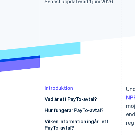
Senast uppdaterad 1 juni 2026
Accelererad kassaprocess
Financial Connections
Länkade finanskontodata
Introduktion
Und
NPP
Vad är ett PayTo-avtal?
möj
Hur fungerar PayTo-avtal?
end
Vilken information ingår i ett
reg
PayTo-avtal?