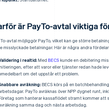
rför är PayTo-avtal viktiga fö
To-avtal möjliggör PayTo, vilket kan ge större betaln
re misslyckade betalningar. Här är några andra fördelar
Validering i realtid:
Med
BECS
kunde en debitering miss
initieringen, efter att varor eller tjänster redan hade l
omedelbart om det uppstår ett problem.
Snabbare avräkning:
BECS körs på en batchbehandlings
arbetsdagar. PayTo avräknas över NPP dygnet runt, ink
Företag som hanterar kassaflödet stramt kommer att s
avräkning samma dag och nästa arbetsdag.