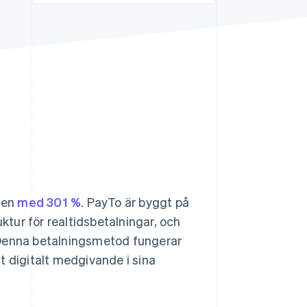
Stripe Sessions 2026
Se hur Stripe bygger den
ekonomiska
infrastrukturen för AI.
Titta nu
men
med 301 %
. PayTo är byggt på
uktur för realtidsbetalningar, och
 Denna betalningsmetod fungerar
t digitalt medgivande i sina