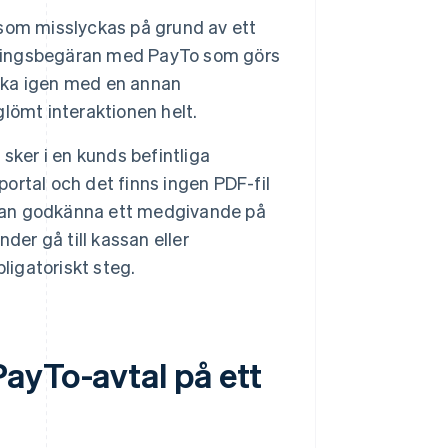
som misslyckas på grund av ett
alningsbegäran med PayTo som görs
söka igen med en annan
lömt interaktionen helt.
sker i en kunds befintliga
portal och det finns ingen PDF-fil
k kan godkänna ett medgivande på
nder gå till kassan eller
ligatoriskt steg.
ayTo-avtal på ett