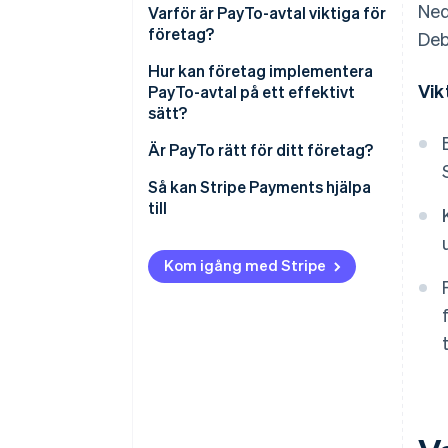
Ned
Varför är PayTo-avtal viktiga för
företag?
Deb
Hur kan företag implementera
Vik
PayTo-avtal på ett effektivt
sätt?
Avtalets utformning
Är PayTo rätt för ditt företag?
Kundkommunikation
Så kan Stripe Payments hjälpa
till
Avtalsreferenser
Kom igång med Stripe