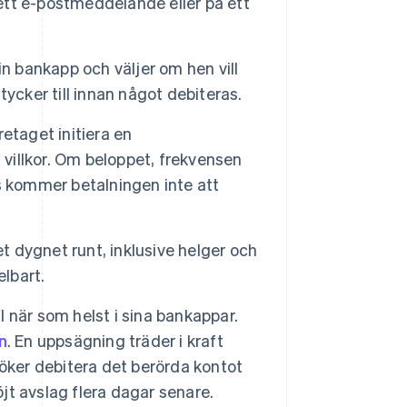
 ett e-postmeddelande eller på ett
in bankapp och väljer om hen vill
ycker till innan något debiteras.
retaget initiera en
 villkor. Om beloppet, frekvensen
s kommer betalningen inte att
t dygnet runt, inklusive helger och
elbart.
 när som helst i sina bankappar.
n
. En uppsägning träder i kraft
öker debitera det berörda kontot
öjt avslag flera dagar senare.