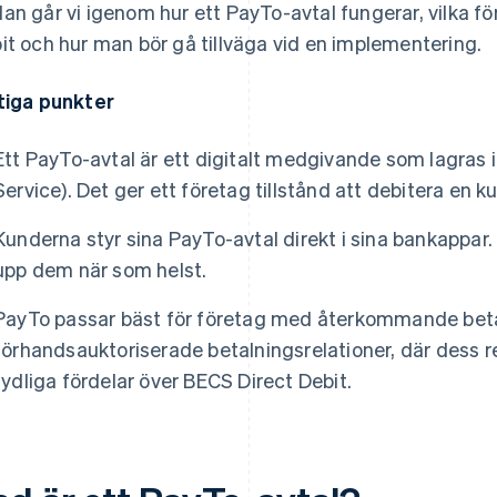
an går vi igenom hur ett PayTo-avtal fungerar, vilka fö
it och hur man bör gå tillväga vid en implementering.
tiga punkter
Ett PayTo-avtal är ett digitalt medgivande som lagr
Service). Det ger ett företag tillstånd att debitera en ku
Kunderna styr sina PayTo-avtal direkt i sina bankappar.
upp dem när som helst.
PayTo passar bäst för företag med återkommande betal
förhandsauktoriserade betalningsrelationer, där dess r
tydliga fördelar över BECS Direct Debit.