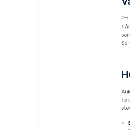
V
Ett
frå
sam
Ser
H
Auk
för
ste