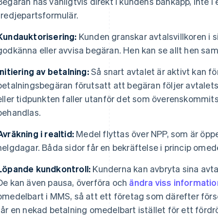
Begäran nås vanligtvis direkt i kundens bankapp, inte i
tredjepartsformulär.
Kundauktorisering:
Kunden granskar avtalsvillkoren i s
godkänna eller avvisa begäran. Hen kan se allt hen samt
Initiering av betalning:
Så snart avtalet är aktivt kan fö
betalningsbegäran förutsatt att begäran följer avtalets
eller tidpunkten faller utanför det som överenskommit
behandlas.
Avräkning i realtid:
Medel flyttas över NPP, som är öppe
helgdagar. Båda sidor får en bekräftelse i princip omed
Löpande kundkontroll:
Kunderna kan avbryta sina avtal
De kan även pausa, överföra och
ändra viss informatio
omedelbart i MMS, så att ett företag som därefter förs
får en nekad betalning omedelbart istället för ett fördr