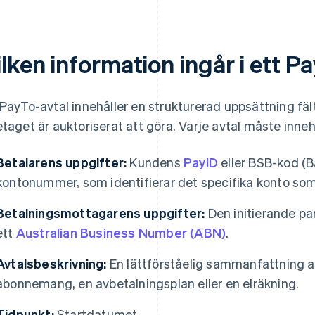
lken information ingår i ett P
 PayTo-avtal innehåller en strukturerad uppsättning fäl
etaget är auktoriserat att göra. Varje avtal måste inneh
Betalarens uppgifter:
Kundens
PayID
eller BSB-kod (B
kontonummer, som identifierar det specifika konto som
Betalningsmottagarens uppgifter:
Den initierande par
ett
Australian Business Number (ABN)
.
Avtalsbeskrivning:
En lättförståelig sammanfattning a
abonnemang, en avbetalningsplan eller en elräkning.
Tidpunkt:
Startdatumet.