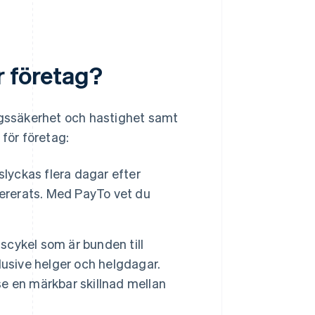
r företag?
ingssäkerhet och hastighet samt
 för företag:
lyckas flera dagar efter
evererats. Med PayTo vet du
cykel som är bunden till
lusive helger och helgdagar.
e en märkbar skillnad mellan