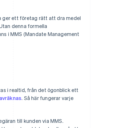
 ger ett företag rätt att dra medel
. Utan denna formella
l finns i MMS (Mandate Management
 i realtid, från det ögonblick ett
avräknas
. Så här fungerar varje
gäran till kunden via MMS.