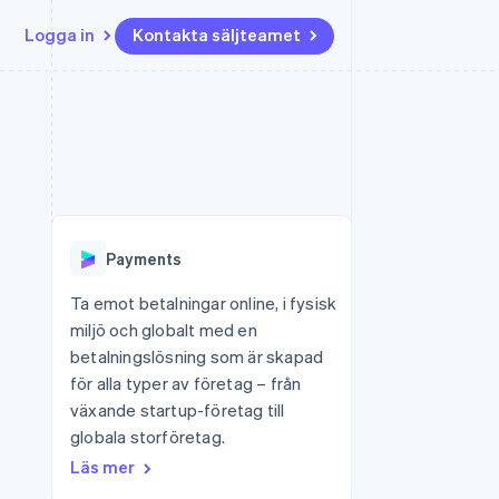
Logga in
Kontakta säljteamet
Resurser
Ecosystem
Kontakt
ch
Mer
er
Appintegrationer
Partner
Kontakta säljteamet
Product roadmap
Kodexempel
Stripe App Marketplace
Bli partner
Se vad som kommer härnäst
Utvecklarblogg
r plattformar
tid
API-status
Radar
Bedrägeribekämpning
Payments
Atlas
Bolagsbildning för startups
Ta emot betalningar online, i fysisk
miljö och globalt med en
Climate
Koldioxidinfångning
betalningslösning som är skapad
för alla typer av företag – från
Identity
Identitetsverifiering online
växande startup-företag till
globala storföretag.
Läs mer