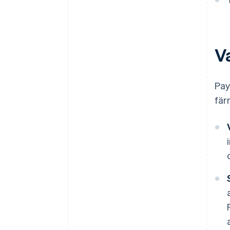
Va
Pay
fär