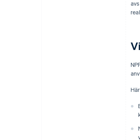
avs
real
V
NPP
anv
Här