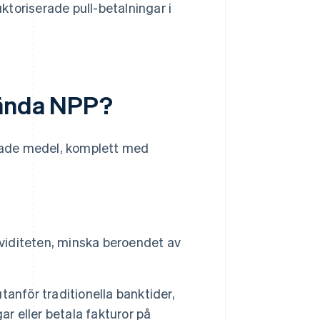
toriserade pull-betalningar i
vända NPP?
knade medel, komplett med
kviditeten, minska beroendet av
utanför traditionella banktider,
ar eller betala fakturor på