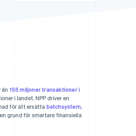
Stripe Sessions 2026
Se hur Stripe bygger den
ekonomiska
infrastrukturen för AI.
Titta nu
r än
155 miljoner transaktioner i
ioner i landet. NPP driver en
mad för att ersätta
batchsystem
,
en grund för smartare finansiella