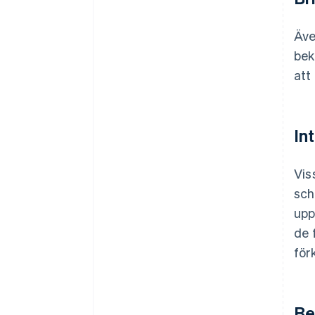
Äve
bek
att
In
Vis
sch
upp
de 
för
Be