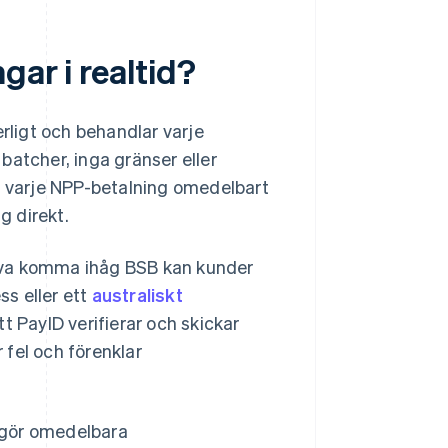
gar i realtid?
erligt och behandlar varje
batcher, inga gränser eller
ar varje NPP-betalning omedelbart
g direkt.
ehöva komma ihåg BSB kan kunder
s eller ett
australiskt
t PayID verifierar och skickar
r fel och förenklar
ggör omedelbara