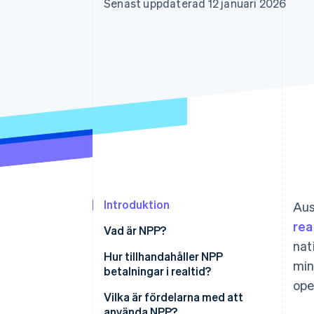
Senast uppdaterad 12 januari 2026
Accelererad kassaprocess
Financial Connections
Länkade finanskontodata
Introduktion
Aus
rea
Vad är NPP?
nat
Hur tillhandahåller NPP
min
betalningar i realtid?
ope
Vilka är fördelarna med att
använda NPP?