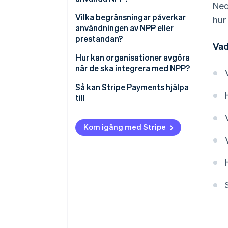
Ned
Vilka begränsningar påverkar
hur
användningen av NPP eller
prestandan?
Vad
Brist på medvetenhet
Hur kan organisationer avgöra
när de ska integrera med NPP?
Integrationsutmaningar för
företag
1. Börja med brådska
Så kan Stripe Payments hjälpa
till
Bedrägeri och
2. Leta efter timing-utlösare
slutgiltighetsbekymmer
3. Håll utkik efter
Kom igång med Stripe
användningssignaler