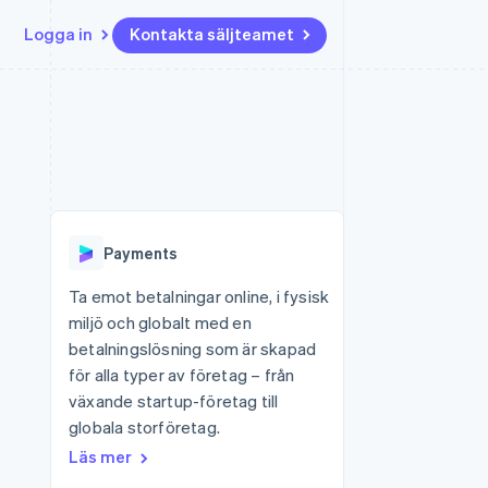
Logga in
Kontakta säljteamet
Resurser
Ecosystem
Kontakt
ch
Mer
er
Appintegrationer
Partner
Kontakta säljteamet
Product roadmap
Kodexempel
Stripe App Marketplace
Bli partner
Se vad som kommer härnäst
Utvecklarblogg
r plattformar
tid
API-status
Radar
Bedrägeribekämpning
Payments
Atlas
Bolagsbildning för startups
Ta emot betalningar online, i fysisk
miljö och globalt med en
Climate
Koldioxidinfångning
betalningslösning som är skapad
för alla typer av företag – från
Identity
Identitetsverifiering online
växande startup-företag till
globala storföretag.
Läs mer