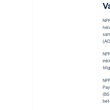
V
NPP
hel
sam
(AD
NPP
ink
til
NPP
Pay
(BS
bet