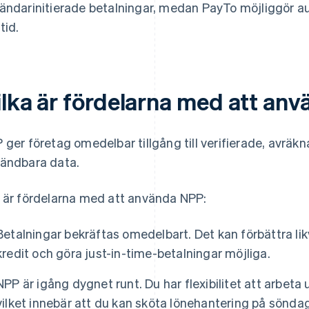
ändarinitierade betalningar, medan PayTo möjliggör auk
tid.
ilka är fördelarna med att an
 ger företag omedelbar tillgång till verifierade, avrä
ändbara data.
 är fördelarna med att använda NPP:
Betalningar bekräftas omedelbart. Det kan förbättra li
kredit och göra just-in-time-betalningar möjliga.
NPP är igång dygnet runt. Du har flexibilitet att arbeta 
vilket innebär att du kan sköta lönehantering på söndag