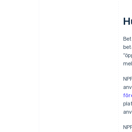
Hu
Bet
bet
”öp
mel
NPP
anv
fö
pla
anv
NPP