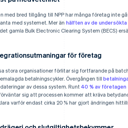
n med bred tillgång till NPP har många företag inte gått
anta med systemet. Mer än
hälften av de undersökta
 det gamla Bulk Electronic Clearing System (BECS) ersä
tegrationsutmaningar för företag
sa stora organisationer förlitar sig fortfarande på ba
emalagda betalningscykler. Övergången till
betalningar
dateringar av dessa system. Runt
40 % av företagen
förväntar sig att processen kommer att kräva betydand
klara varför endast cirka 20 % har gjort ändringen hittill
drägeri och slutgiltighetsbekymmer