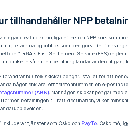
r tillhandahåller NPP betalnin
alningar i realtid är möjliga eftersom NPP körs kontinu
alning i samma ögonblick som den görs. Det finns inga 
pettider”. RBA:s Fast Settlement Service (FSS) regler
lan banker – så när en betalning landar är den tillgängli
 förändrar hur folk skickar pengar. Istället för att b
ända något enklare: ett telefonnummer, en e-postadres
retagsnummer (ABN)
. När någon skickar pengar med et
ttformen betalningen till rätt destination, vilket minska
ändarupplevelsen.
 inkluderar tjänster som Osko och
PayTo
. Osko möjli