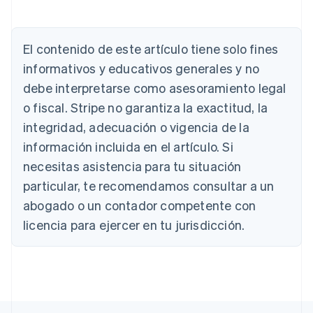
El contenido de este artículo tiene solo fines
Alemania
Deutsch
English
informativos y educativos generales y no
Australia
debe interpretarse como asesoramiento legal
English
Austria
o fiscal. Stripe no garantiza la exactitud, la
Deutsch
English
integridad, adecuación o vigencia de la
Bélgica
información incluida en el artículo. Si
Nederlands
Français
Deutsch
English
Brasil
necesitas asistencia para tu situación
Português
English
particular, te recomendamos consultar a un
Bulgaria
abogado o un contador competente con
English
Canadá
licencia para ejercer en tu jurisdicción.
English
Français
China continental
简体中文
English
Chipre
English
Croacia