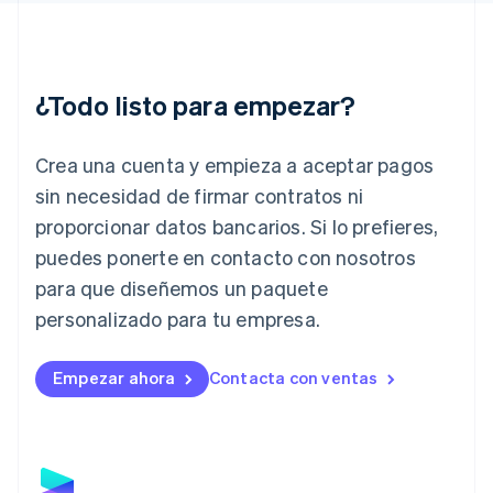
English
Hungría
English
India
English
¿Todo listo para empezar?
Irlanda
English
Crea una cuenta y empieza a aceptar pagos
Italia
Italiano
English
sin necesidad de firmar contratos ni
Japón
proporcionar datos bancarios. Si lo prefieres,
日本語
English
Letonia
puedes ponerte en contacto con nosotros
English
para que diseñemos un paquete
Liechtenstein
personalizado para tu empresa.
Deutsch
English
Lituania
English
Empezar ahora
Contacta con ventas
Luxemburgo
Français
Deutsch
English
Malasia
English
简体中文
Malta