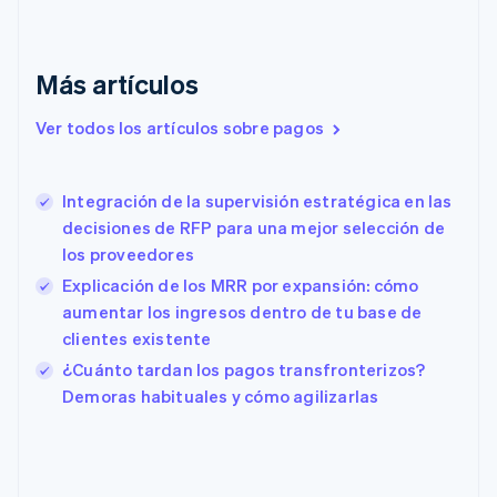
English
Italiano
Dinamarca
English
Emiratos Árabes Unidos
Más artículos
English
Eslovaquia
Ver todos los artículos sobre pagos
English
Eslovenia
English
Italiano
Integración de la supervisión estratégica en las
España
decisiones de RFP para una mejor selección de
Español
English
los proveedores
Estados Unidos
English
Español
简体中文
Explicación de los MRR por expansión: cómo
Estonia
aumentar los ingresos dentro de tu base de
English
clientes existente
Finlandia
English
Svenska
¿Cuánto tardan los pagos transfronterizos?
Francia
Demoras habituales y cómo agilizarlas
Français
English
Gibraltar
English
Grecia