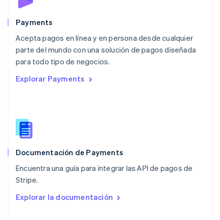
English
México
Español
English
Payments
Noruega
Acepta pagos en línea y en persona desde cualquier
English
parte del mundo con una solución de pagos diseñada
Nueva Zelandia
English
para todo tipo de negocios.
Países Bajos
Explorar Payments
Nederlands
English
Polonia
English
Portugal
Português
English
RAE de Hong Kong, China
English
简体中文
Documentación de Payments
Reino Unido
English
Encuentra una guía para integrar las API de pagos de
República Checa
Stripe.
English
Rumania
Explorar la documentación
English
Singapur