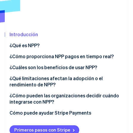
Radar
Prevención de fraude
Ecosistema
Atlas
Constitución de una startup
Socios
Introducción
Climate
Stripe App Marketplace
Eliminación de dióxido de carbono
¿Qué es NPP?
Identity
¿Cómo proporciona NPP pagos en tiempo real?
Verificación de identidad en línea
¿Cuáles son los beneficios de usar NPP?
¿Qué limitaciones afectan la adopción o el
rendimiento de NPP?
Sesiones de Stripe 2026
Falta de concientización:
¿Cómo pueden las organizaciones decidir cuándo
Descubre cómo Stripe construye la infraestructura económi
integrarse con NPP?
Mirar ahora
Desafíos de integración para las empresas
1. Comienza con urgencia
Cómo puede ayudar Stripe Payments
Problemas de fraude y firmeza
2. Busca activadores de tiempo
Primeros pasos con Stripe