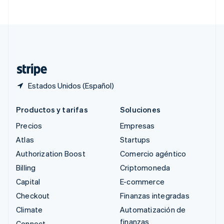
English
简体中文
Suecia
Svenska
English
Suiza
Deutsch
Français
Italiano
English
Tailandia
ไทย
English
Estados Unidos (Español)
Productos y tarifas
Soluciones
Precios
Empresas
Atlas
Startups
Authorization Boost
Comercio agéntico
Billing
Criptomoneda
Capital
E-commerce
Checkout
Finanzas integradas
Climate
Automatización de
finanzas
Connect