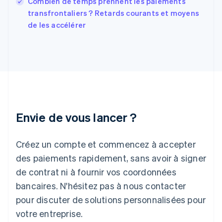
Combien de temps prennent les paiements
Gibraltar
English
transfrontaliers ? Retards courants et moyens
Grèce
de les accélérer
English
Hongrie
English
Inde
English
Irlande
English
Italie
Italiano
English
Envie de vous lancer ?
Japon
日本語
English
Créez un compte et commencez à accepter
Lettonie
English
des paiements rapidement, sans avoir à signer
Liechtenstein
de contrat ni à fournir vos coordonnées
Deutsch
English
Lituanie
bancaires. N'hésitez pas à nous contacter
English
pour discuter de solutions personnalisées pour
Luxembourg
votre entreprise.
Français
Deutsch
English