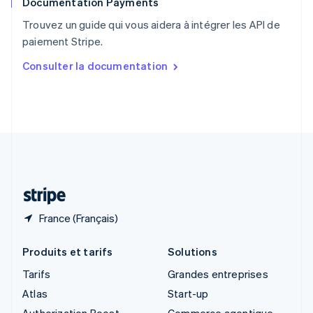
Documentation Payments
Royaume-Uni
English
Trouvez un guide qui vous aidera à intégrer les API de
Singapour
paiement Stripe.
English
简体中文
Slovaquie
Consulter la documentation
English
Slovénie
English
Italiano
Suède
Svenska
English
Suisse
Deutsch
Français
Italiano
English
Thaïlande
ไทย
English
France (Français)
Produits et tarifs
Solutions
Tarifs
Grandes entreprises
Atlas
Start-up
Authorization Boost
Commerce agentique