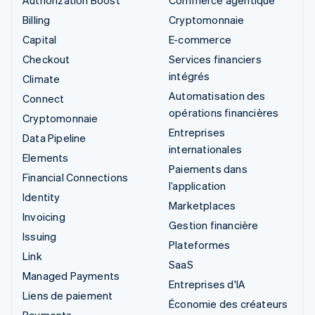
Billing
Cryptomonnaie
Capital
E-commerce
Checkout
Services financiers
intégrés
Climate
Automatisation des
Connect
opérations financières
Cryptomonnaie
Entreprises
Data Pipeline
internationales
Elements
Paiements dans
Financial Connections
l’application
Identity
Marketplaces
Invoicing
Gestion financière
Issuing
Plateformes
Link
SaaS
Managed Payments
Entreprises d'IA
Liens de paiement
Économie des créateurs
Payments