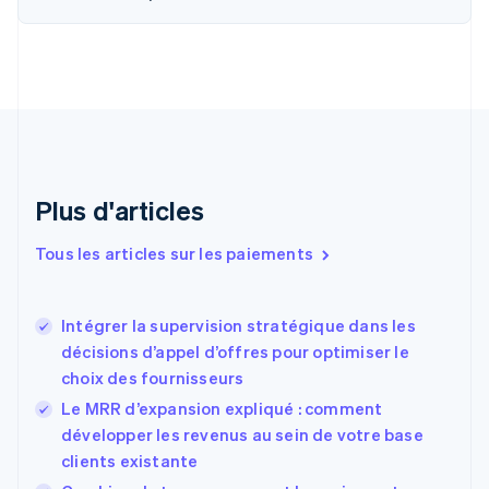
Canada
English
Français
Chine continentale
简体中文
English
Chypre
English
Croatie
English
Italiano
Danemark
English
Plus d'articles
Émirats arabes unis
English
Tous les articles sur les paiements
Espagne
Español
English
Estonie
Intégrer la supervision stratégique dans les
English
décisions d’appel d’offres pour optimiser le
États-Unis
choix des fournisseurs
English
Español
简体中文
Finlande
Le MRR d’expansion expliqué : comment
English
Svenska
développer les revenus au sein de votre base
France
clients existante
Français
English