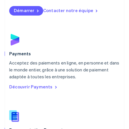
Malaisie
English
简体中文
Démarrer
Contacter notre équipe
Malte
English
Mexique
Español
English
Norvège
English
Nouvelle-Zélande
English
Payments
Pays-Bas
Acceptez des paiements en ligne, en personne et dans
Nederlands
English
le monde entier, grâce à une solution de paiement
Pologne
English
adaptée à toutes les entreprises.
Portugal
Découvrir Payments
Português
English
R.A.S. de Hong Kong, Chine
English
简体中文
République tchèque
English
Roumanie
English