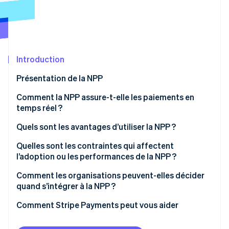
Découvrez les prochaines évolutions
Commerce en ligne
Radar
Prévention de la fraude
Écosystème
Atlas
Constitution de start-up
Introduction
Partenaires
Climate
Stripe App Marketplace
Présentation de la NPP
Élimination du carbone
Comment la NPP assure-t-elle les paiements en
Identity
Vérification de l'identité
temps réel ?
Quels sont les avantages d’utiliser la NPP ?
Quelles sont les contraintes qui affectent
l’adoption ou les performances de la NPP ?
Stripe Sessions 2026
Manque de sensibilisation
Comment les organisations peuvent-elles décider
Découvrez comment Stripe construit l’infrastructure écono
Regarder la vidéo
quand s’intégrer à la NPP ?
Défis d’intégration pour les entreprises
1. Commencer par l’urgence
Comment Stripe Payments peut vous aider
Problèmes liés à la fraude et au caractère définitif
2. Rechercher les déclencheurs temporels