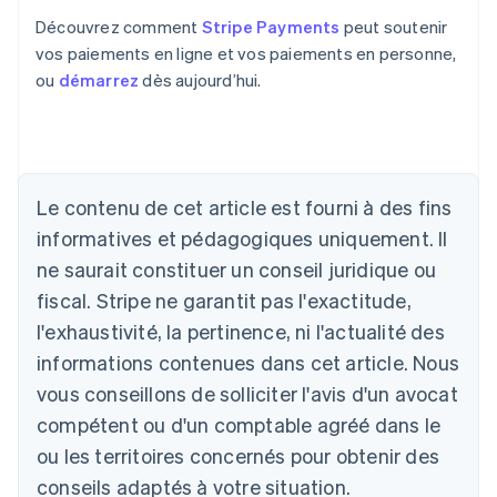
Découvrez comment
Stripe Payments
peut soutenir
vos paiements en ligne et vos paiements en personne,
ou
démarrez
dès aujourd’hui.
Le contenu de cet article est fourni à des fins
Allemagne
informatives et pédagogiques uniquement. Il
Deutsch
English
ne saurait constituer un conseil juridique ou
Australie
fiscal. Stripe ne garantit pas l'exactitude,
English
Autriche
l'exhaustivité, la pertinence, ni l'actualité des
Deutsch
English
informations contenues dans cet article. Nous
Belgique
vous conseillons de solliciter l'avis d'un avocat
Nederlands
Français
Deutsch
English
Brésil
compétent ou d'un comptable agréé dans le
Português
English
ou les territoires concernés pour obtenir des
Bulgarie
English
conseils adaptés à votre situation.