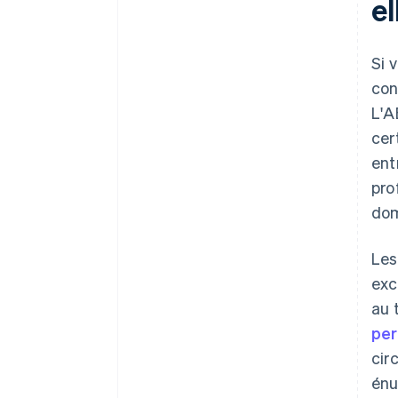
e
Si 
con
L'A
cer
ent
pro
dom
Les
exc
au 
per
cir
énu