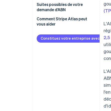
gou
Suites possibles de votre
demande d’ABN
(TP
Comment Stripe Atlas peut
L'A
vous aider
rég
S’inscrire sur Atlas
2,5
Constituez votre entreprise avec Strip
Accepter des paiements et
uti
effectuer des opérations
gou
bancaires avant l’obtention de
votre numéro EIN
con
Achat dématérialisé des
L'A
actions du fondateur
ABN
Déclaration fiscale
sim
automatique au titre de
l'e
l’article 83(b)
déc
Documents juridiques
d'i
d’entreprise de classe mondiale