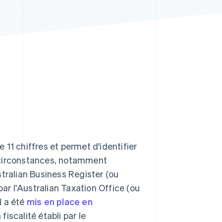
Stripe Sessions 2026
Découvrez comment
Stripe construit
l’infrastructure
économique de l’IA.
Regarder la vidéo
11 chiffres et permet d'identifier
es circonstances, notamment
stralian Business Register (ou
par l'Australian Taxation Office (ou
N a été
mis en place en
scalité établi par le