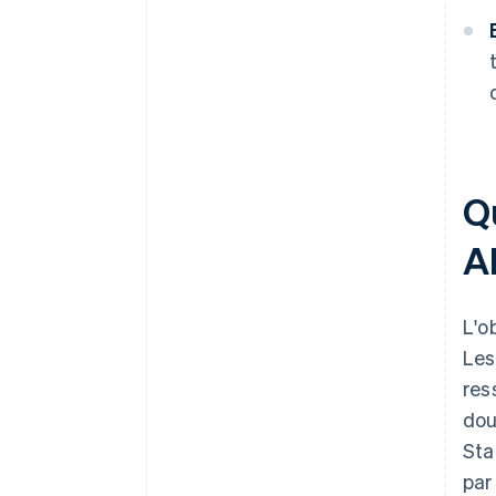
Q
A
L'o
Les
res
dou
Sta
par