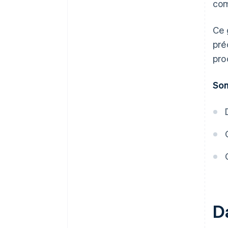
com
Une année gratuite de Stripe
Payments, plus de 50 000 $ en
Ce 
crédits et remises partenaires
pré
pro
So
D