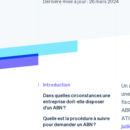
Authorization Boost
Dernière mise à jour : 26 mars 2024
Acceptation optimisée
Link
Paiements accélérés
Financial Connections
Comptes financiers associés
Introduction
Un 
une
Dans quelles circonstances une
entreprise doit-elle disposer
fis
d’un ABN ?
ABR
ATO
Quelle est la procédure à suivre
pour demander un ABN ?
jui