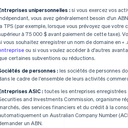
Entreprises unipersonnelles :
si vous exercez vos act
indépendant, vous avez généralement besoin d'un ABN p
la TPS (par exemple, lorsque vous prévoyez que votre ch
supérieur à 75 000 $ avant paiement de cette taxe). 
si vous souhaitez enregistrer un nom de domaine en « .
entreprise
ou si vous voulez accéder à d'autres avanta
que certaines subventions ou réductions.
Sociétés de personnes :
les sociétés de personnes do
dans le cadre de l'ensemble de leurs activités commerc
Entreprises ASIC :
toutes les entreprises enregistrées 
Securities and Investments Commission, organisme rég
marchés, des services financiers et du crédit à la con
automatiquement un Australian Company Number (ACN) 
demander un ABN.