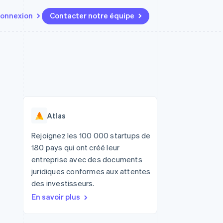
onnexion
Contacter notre équipe
Ressources
Écosystème
Contact
t marketplaces
Plus
Intégrations d'applications
Partenaires
Contacter notre équipe
Product roadmap
elle
Exemples de code
Stripe App Marketplace
Devenir partenaire
Découvrez les prochaines
r les
Blog des développeurs
évolutions
rs
État de l'API
Radar
Atlas
Prévention de la fraude
ratif
Atlas
Rejoignez les 100 000 startups de
Constitution de start-up
180 pays qui ont créé leur
Climate
entreprise avec des documents
Élimination du carbone
juridiques conformes aux attentes
Identity
des investisseurs.
Vérification de l'identité
En savoir plus