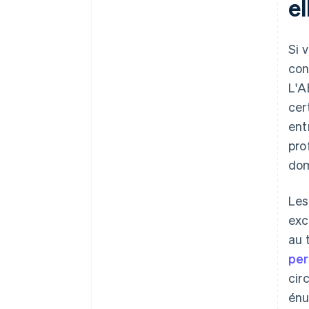
e
Si 
con
L'A
cer
ent
pro
dom
Les
exc
au 
per
cir
énu