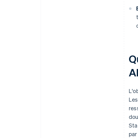
Q
A
L'o
Les
res
dou
Sta
par