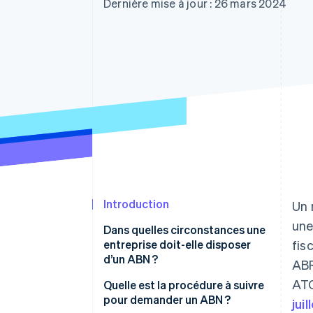
Authorization Boost
Dernière mise à jour : 26 mars 2024
Acceptation optimisée
Link
Paiements accélérés
Financial Connections
Comptes financiers associés
Introduction
Un 
une
Dans quelles circonstances une
entreprise doit-elle disposer
fis
d’un ABN ?
ABR
ATO
Quelle est la procédure à suivre
pour demander un ABN ?
jui