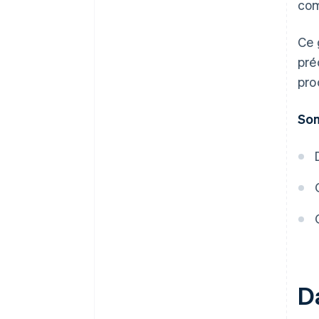
com
Une année gratuite de Stripe
Payments, plus de 50 000 $ en
Ce 
crédits et remises partenaires
pré
pro
So
D