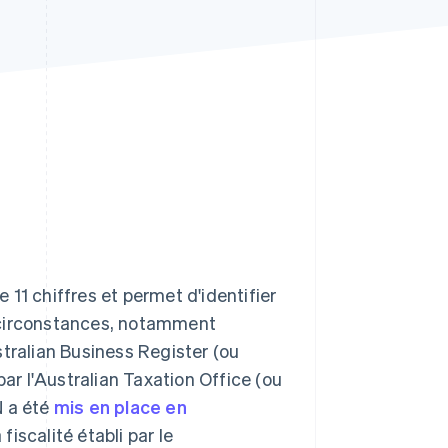
Stripe Sessions 2026
Découvrez comment
Stripe construit
l’infrastructure
économique de l’IA.
Regarder la vidéo
11 chiffres et permet d'identifier
es circonstances, notamment
stralian Business Register (ou
par l'Australian Taxation Office (ou
N a été
mis en place en
scalité établi par le