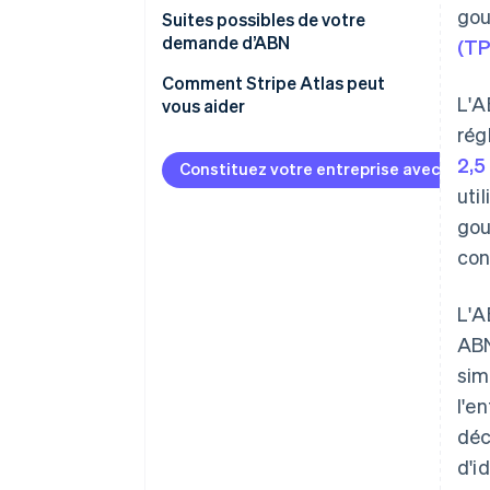
gou
Suites possibles de votre
demande d’ABN
(TP
Comment Stripe Atlas peut
L'A
vous aider
rég
S’inscrire sur Atlas
2,5
Constituez votre entreprise avec Strip
Accepter des paiements et
uti
effectuer des opérations
gou
bancaires avant l’obtention de
votre numéro EIN
con
Achat dématérialisé des
L'A
actions du fondateur
ABN
Déclaration fiscale
sim
automatique au titre de
l'e
l’article 83(b)
déc
Documents juridiques
d'i
d’entreprise de classe mondiale