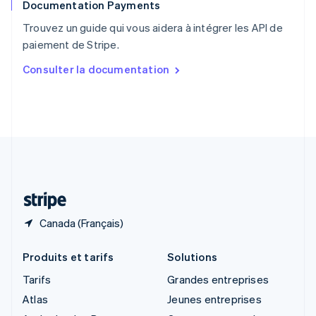
Documentation Payments
Royaume-Uni
English
Trouvez un guide qui vous aidera à intégrer les API de
Singapour
paiement de Stripe.
English
简体中文
Slovaquie
Consulter la documentation
English
Slovénie
English
Italiano
Suède
Svenska
English
Suisse
Deutsch
Français
Italiano
English
Thaïlande
ไทย
English
Canada (Français)
Produits et tarifs
Solutions
Tarifs
Grandes entreprises
Atlas
Jeunes entreprises