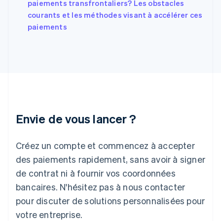
paiements transfrontaliers? Les obstacles
Gibraltar
English
courants et les méthodes visant à accélérer ces
Grèce
paiements
English
Hongrie
English
Inde
English
Irlande
English
Italie
Italiano
English
Envie de vous lancer ?
Japon
日本語
English
Créez un compte et commencez à accepter
Lettonie
English
des paiements rapidement, sans avoir à signer
Liechtenstein
de contrat ni à fournir vos coordonnées
Deutsch
English
Lituanie
bancaires. N'hésitez pas à nous contacter
English
pour discuter de solutions personnalisées pour
Luxembourg
votre entreprise.
Français
Deutsch
English