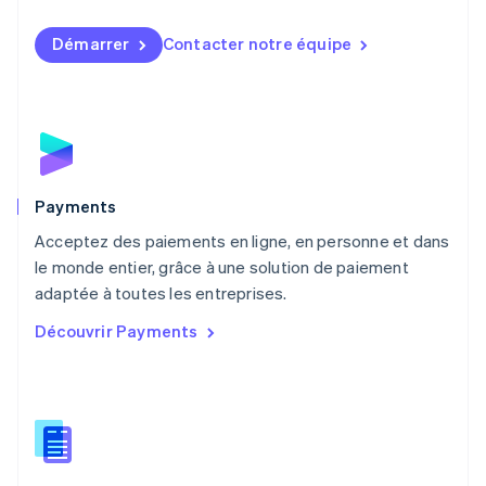
Malaisie
English
简体中文
Démarrer
Contacter notre équipe
Malte
English
Mexique
Español
English
Norvège
English
Nouvelle-Zélande
English
Payments
Pays-Bas
Acceptez des paiements en ligne, en personne et dans
Nederlands
English
le monde entier, grâce à une solution de paiement
Pologne
English
adaptée à toutes les entreprises.
Portugal
Découvrir Payments
Português
English
RAS de Hong Kong, Chine
English
简体中文
République tchèque
English
Roumanie
English