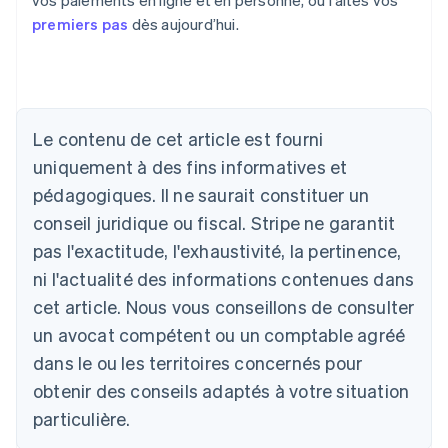
vos paiements en ligne et en personne, ou faites vos
premiers pas
dès aujourd’hui.
Le contenu de cet article est fourni
uniquement à des fins informatives et
pédagogiques. Il ne saurait constituer un
Allemagne
conseil juridique ou fiscal. Stripe ne garantit
Deutsch
English
pas l'exactitude, l'exhaustivité, la pertinence,
Australie
ni l'actualité des informations contenues dans
English
Autriche
cet article. Nous vous conseillons de consulter
Deutsch
English
un avocat compétent ou un comptable agréé
Belgique
Nederlands
Français
Deutsch
English
dans le ou les territoires concernés pour
Brésil
obtenir des conseils adaptés à votre situation
Português
English
Bulgarie
particulière.
English