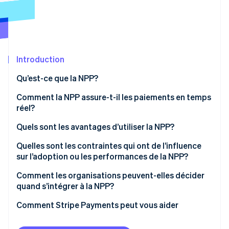
Commerce de détail
État des API
Atlas
Constitution d'une entreprise
Climate
Élimination du carbone
Écosystème
Introduction
Identity
Partenaires
Vérification de l'identité
Stripe App Marketplace
Qu’est-ce que la NPP?
Comment la NPP assure-t-il les paiements en temps
réel?
Quels sont les avantages d’utiliser la NPP?
Stripe Sessions 2026
Découvrez comment Stripe construit l’infrastructure écon
Quelles sont les contraintes qui ont de l’influence
l’IA.
sur l’adoption ou les performances de la NPP?
Regarder
Manque de sensibilisation :
Comment les organisations peuvent-elles décider
quand s’intégrer à la NPP?
Défis d’intégration pour les entreprises
1. Commencer par l’urgence
Comment Stripe Payments peut vous aider
Problèmes liés à la fraude et au caractère définitif
2. Rechercher les déclencheurs temporels