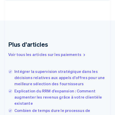
Canada
English
Français
Chine continentale
简体中文
English
Chypre
English
Croatie
English
Italiano
Plus d'articles
Danemark
English
Émirats arabes unis
Voir tous les articles sur les paiements
English
Espagne
Español
English
Intégrer la supervision stratégique dans les
Estonie
décisions relatives aux appels d’offres pour une
English
meilleure sélection des fournisseurs
États-Unis
Explication du RRM d’expansion : Comment
English
Español
简体中文
Finlande
augmenter les revenus grâce à votre clientèle
English
Svenska
existante
France
Combien de temps dure le processus de
Français
English